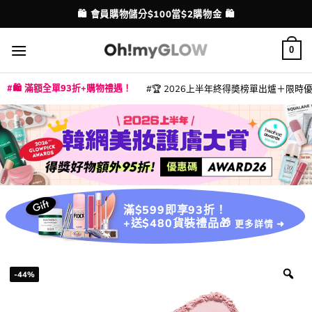
Skip
💳 支援消費券、FPS、八達通、PAYME、信用卡付款
🛍️ 會員購物儲分$100當$2購物金 🛍️
配送港澳
to
content
0
🛍️ 滿額全單93折+購物禮遇！
🏆 2026上半年終得奬榜單出爐＋限時優惠
|
|
|
|
|
|
|
|
|
|
|
|
|
|
滿$599即享93折！
+送$480貨裝禮品🎁
更多詳情 ➜
-44%