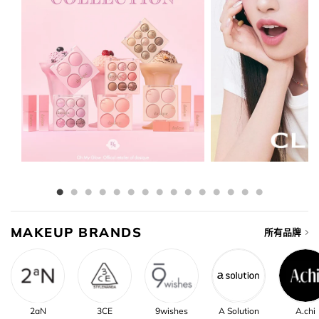
MAKEUP BRANDS
所有品牌
2aN
3CE
9wishes
A Solution
A.chi