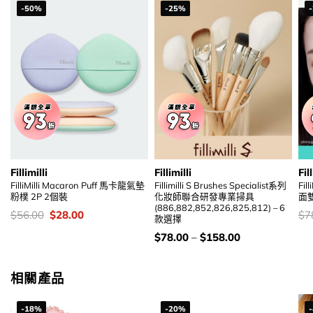
-50%
-25%
Fillimilli
Fillimilli
Fill
FilliMilli Macaron Puff 馬卡龍氣墊
Fillimilli S Brushes Specialist系列
Fil
粉樸 2P 2個裝
化妝師聯合研發專業掃具
面
(886,882,852,826,825,812) – 6
價
Original
Current
價
$
56.00
$
28.00
$
7
款選擇
錢：
price
price
錢
was:
is:
價
$
78.00
–
$
158.00
$56.00.
$28.00.
錢：
相關產品
-18%
-20%