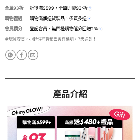
全單93折
折後滿$599，全單即減93
折
*
購物禮遇
購物滿額送貨裝品，多買多送
會員積分
登記會員，無門檻購物儲分回贈2%
全現貨發售，小部份補貨預售會有標明，3天送到！
產品介紹