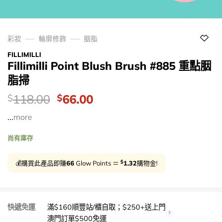
彩妝
輪廓修飾
胭脂
FILLIMILLI
Fillimilli Point Blush Brush #885 重點胭
脂掃
價
Original
Current
118.00
66.00
$
$
錢：
price
price
...
more
was:
is:
$118.00.
$66.00.
尚有庫存
$
💰購買此產品即賺
66
Glow Points ＝
1.32
購物金!
快遞免運
滿$160順豐站/櫃自取；$250+送上門
澳門訂單$500免運