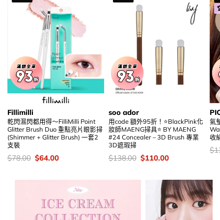
Fillimilli
soo ador
PI
乾閃濕閃都用得～FilliMilli Point
用code 額外95折！⭐BlackPink化
氣墊
Glitter Brush Duo 重點亮片眼影掃
妝師MAENG掃具⭐ BY MAENG
Wa
(Shimmer + Glitter Brush) 一套2
#24 Concealer – 3D Brush 專業
收
支裝
3D遮瑕掃
價
$
1
錢
價
Original
Current
價
Original
Current
$
78.00
$
64.00
$
138.00
$
110.00
錢：
price
price
錢：
price
price
was:
is:
was:
is:
$78.00.
$64.00.
$138.00.
$110.00.