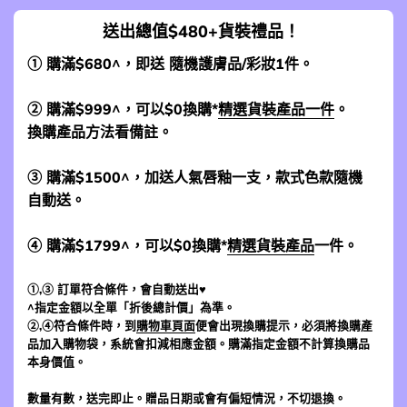
送出總值$480+貨裝禮品！
① 購滿$680^，即送 隨機護膚品/彩妝1件。
② 購滿$999^，可以$0換購*
精選貨裝產品一件
。
換購產品方法看備註。
③ 購滿$1500^，加送人氣唇釉一支，款式色款隨機
自動送。
④ 購滿$1799^，可以$0換購*
精選貨裝產品
一件。
①,③ 訂單符合條件，會自動送出♥
^指定金額以全單「折後總計價」為準。
②,④符合條件時，到
購物車頁面
便會出現換購提示，必須將換購產
品加入購物袋，系統會扣減相應金額。購滿指定金額不計算換購品
本身價值。
數量有數，送完即止。贈品日期或會有偏短情況，不切退換。