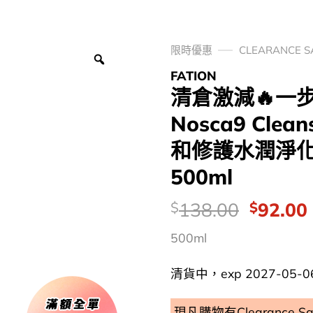
限時優惠
CLEARANCE 
FATION
清倉激減🔥一步
Nosca9 Clea
和修護水潤淨化
500ml
價
Origina
138.00
92.00
$
$
錢：
price
500ml
was:
i
$138.0
清貨中，exp 2027-05-06 
現凡購物有Clearance