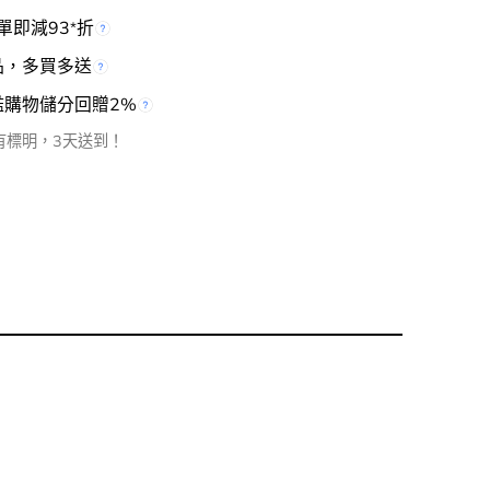
單即減93
折
*
品，多買多送
檻購物儲分回贈2%
有標明，3天送到！