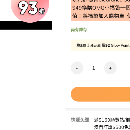
$49換購
OMG小福袋
一
值！將
福袋加入購物車
,
尚有庫存
💰購買此產品即賺
92
Glow Poin
清倉激減🔥一步卸淨～FATION
快遞免運
滿$160順豐站/
澳門訂單$500免