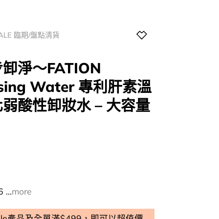
SALE 臨期/盤點清貨
卸淨～FATION
nsing Water 專利肝素溫
弱酸性卸妝水 – 大容量
l
Current
price
s:
0.
$92.00.
...
more
 Sale產品及全單滿$499，即可以超值價