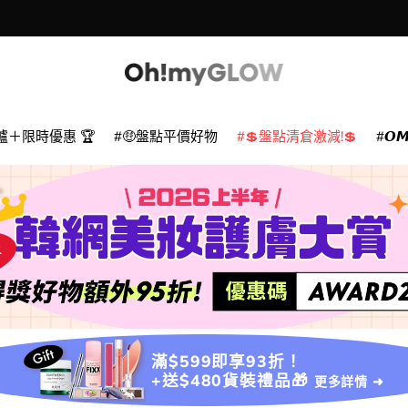
爐＋限時優惠 🏆
🤑盤點平價好物
💲盤點清倉激減!💲
𝙊
滿$599即享93折！
+送$480貨裝禮品🎁
更多詳情 ➜