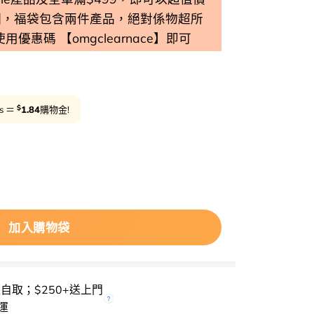
個，福袋包含兩件產品，絕對係物超所
 使用優惠碼 【omgclearnace】即可
$
ts ＝
1.84
購物金!
 Nosca9 Cleansing Water 專利肝素溫和修護水潤淨化弱酸
加入購物袋
櫃自取；$250+送上門
運