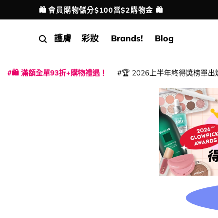
Skip
🛍️ 會員購物儲分$100當$2購物金 🛍️
配送港澳
to
content
護膚
彩妝
Brands!
Blog
🛍️ 滿額全單93折+購物禮遇！
🏆 2026上半年終得奬榜單出
|
|
|
|
|
|
|
|
|
|
|
|
|
|