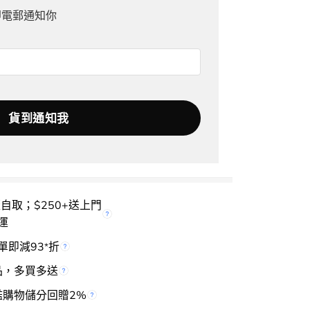
即電郵通知你
櫃自取；$250+送上門
運
單即減93
折
*
品，多買多送
檻購物儲分回贈2%