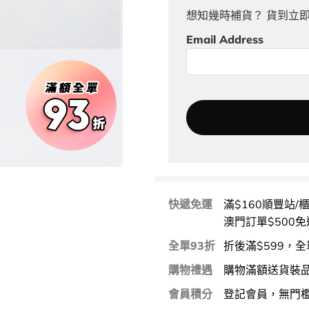
想知幾時補貨？ 貨到立
Email Address
快遞免運
滿$160順豐站/
澳門訂單$500免
全單93折
折後滿$599，全
購物禮遇
購物滿額送貨裝
會員積分
登記會員，無門