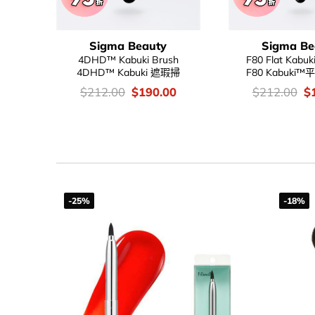
Sigma Beauty
Sigma Be
4DHD™ Kabuki Brush
F80 Flat Kabu
4DHD™ Kabuki 遮瑕掃
F80 Kabuki
價
Original
Current
價
Or
$
212.00
$
190.00
$
212.00
$
錢：
price
price
錢：
pr
was:
is:
w
$212.00.
$190.00.
$2
-25%
-18%