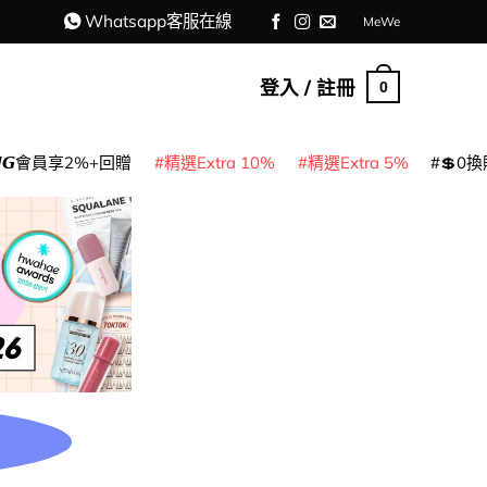
Whatsapp客服在線
MeWe
登入 / 註冊
0
𝙈𝙂會員享2%+回贈
精選Extra 10%
精選Extra 5%
💲0