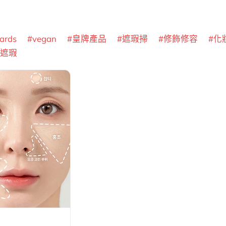
ards
vegan
皇牌產品
遮瑕掃
修飾修容
化
遮瑕