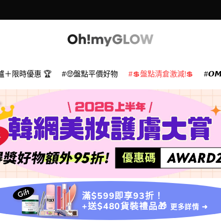
爐＋限時優惠 🏆
🤑盤點平價好物
💲盤點清倉激減!💲
𝙊
滿$599即享93折！
+送$480貨裝禮品🎁
更多詳情 ➜