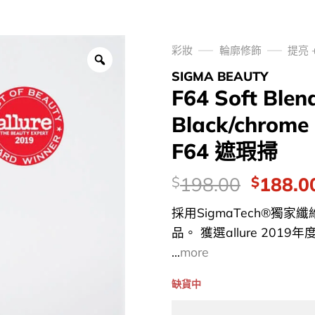
彩妝
輪廓修飾
提亮 
SIGMA BEAUTY
F64 Soft Blen
Black/chrome
F64 遮瑕掃
價
Origina
198.00
188.0
$
$
錢：
price
採用SigmaTech®獨
was:
品。 獲選allure 20
$198.0
...
more
缺貨中