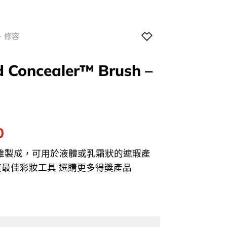
+ 修容
d Concealer™ Brush –
l
Current
0
price
家纖維製成，可用於液體或乳霜狀的遮瑕產
is:
19年度最佳彩妝工具 選購更多得奬產品
0.
$188.00.