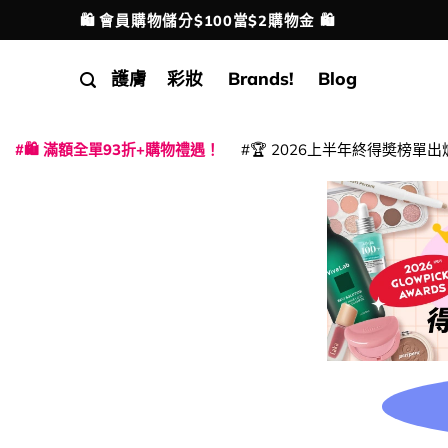
Skip
🛍️ 會員購物儲分$100當$2購物金 🛍️
配送港澳
to
content
護膚
彩妝
Brands!
Blog
🛍️ 滿額全單93折+購物禮遇！
🏆 2026上半年終得奬榜單出
|
|
|
|
|
|
|
|
|
|
|
|
|
|