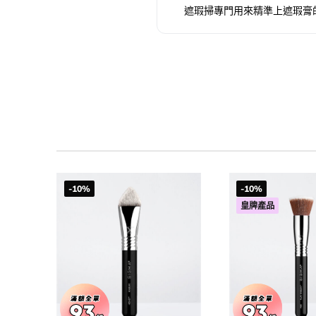
遮瑕掃專門用來精準上遮瑕膏的
-10%
-10%
皇牌產品