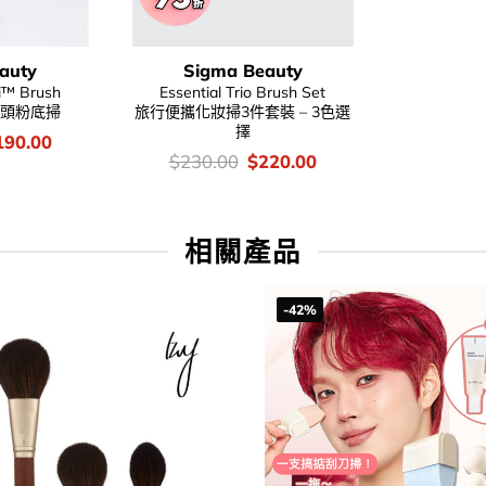
auty
Sigma Beauty
ki™ Brush
Essential Trio Brush Set
™平頭粉底掃
旅行便攜化妝掃3件套裝 – 3色選
擇
iginal
Current
190.00
ice
price
價
Original
Current
$
230.00
$
220.00
as:
is:
錢：
price
price
12.00.
$190.00.
was:
is:
$230.00.
$220.00.
相關產品
-42%