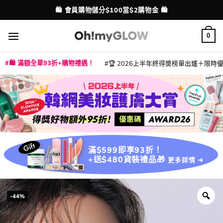
Skip
💳 支援消費券、FPS、八達通、PAYME、信用卡付款
配送港澳
to
content
0
🛍️ 滿額全單93折+購物禮遇！
🏆 2026上半年終得奬榜單出爐＋限時優惠
|
|
|
|
|
|
|
|
|
|
|
|
|
|
滿$599即享93折！
+送$480貨裝禮品🎁
更多詳情 ➜
-44%