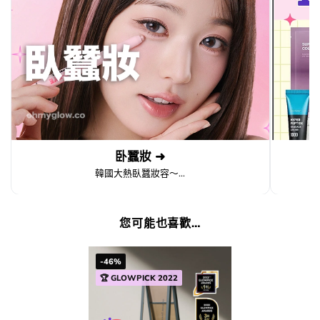
卧蠶妝 ➜
韓國大熱臥蠶妝容～...
您可能也喜歡…
-46%
🏆 GLOWPICK 2022