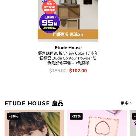
用優惠劵 再減5%
Etude House
優惠碼再95折!\ New Color！/ 多年
獲奬🏆Etude Contour Powder 雙
色陰影修容盤 – 3色選擇
價
Original
Current
$
188.00
$
102.00
錢：
price
price
was:
is:
$188.00.
$102.00.
ETUDE HOUSE 產品
更多
-36%
-29%