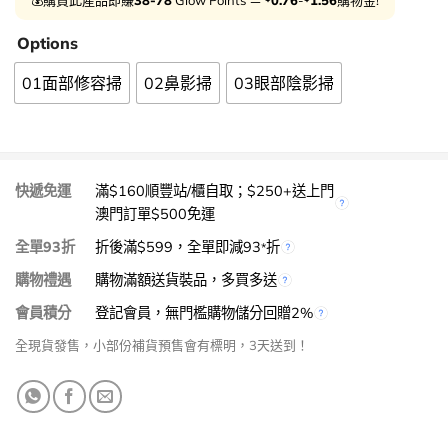
Options
01面部修容掃
02鼻影掃
03眼部陰影掃
快遞免運
滿$160順豐站/櫃自取；$250+送上門
澳門訂單$500免運
全單93折
折後滿$599，全單即減93
折
*
購物禮遇
購物滿額送貨裝品，多買多送
會員積分
登記會員，無門檻購物儲分回贈2%
全現貨發售，小部份補貨預售會有標明，3天送到！