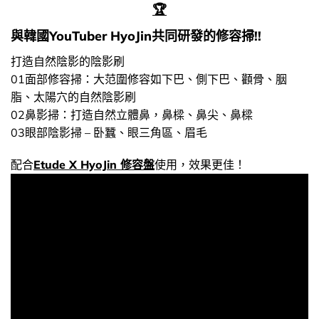
🏆
與韓國YouTuber HyoJin共同研發的修容掃!!
打造自然陰影的陰影刷
01面部修容掃：大范圍修容如下巴、側下巴、顴骨、胭
脂、太陽穴的自然陰影刷
02鼻影掃：打造自然立體鼻，鼻樑、鼻尖、鼻樑
03眼部陰影掃 – 卧蠶、眼三角區、眉毛
配合
Etude X HyoJin 修容盤
使用，效果更佳！