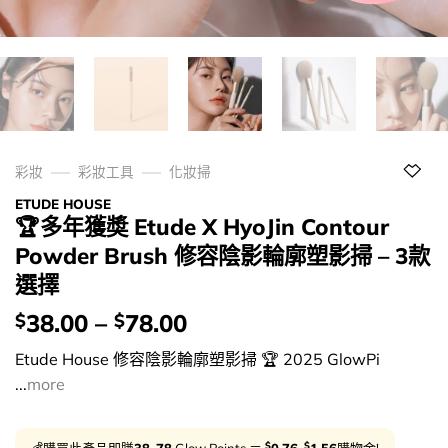
彩妝
彩妝工具
化妝掃
ETUDE HOUSE
🏆多年獲奬 Etude X HyoJin Contour
Powder Brush 修容陰影輪廓塑影掃 – 3款
選擇
價
38.00
–
78.00
$
$
錢：
Etude House 修容陰影輪廓塑影掃 🏆 2025 GlowPi
...
more
$
$
💰購買此產品即賺
38-78
Glow Points ＝
0.76
-
1.56
購物金!