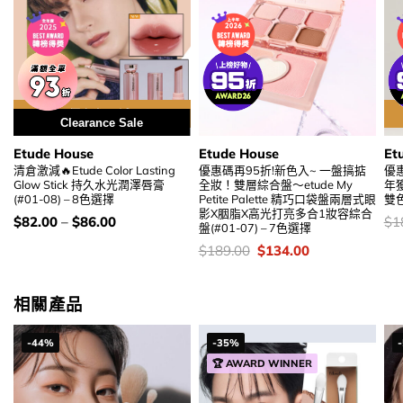
用優惠劵 再減5%
Clearance Sale
Etude House
Etude House
Et
清倉激減🔥Etude Color Lasting
優惠碼再95折!新色入~ 一盤搞掂
優惠
Glow Stick 持久水光潤澤唇膏
全妝！雙層綜合盤～etude My
年獲
(#01-08) – 8色選擇
Petite Palette 精巧口袋盤兩層式眼
雙
影X胭脂X高光打亮多合1妝容綜合
價
價
$
82.00
–
$
86.00
$
1
盤(#01-07) – 7色選擇
錢：
錢
價
Original
Current
$
189.00
$
134.00
錢：
price
price
was:
is:
$189.00.
$134.00.
相關產品
-44%
-35%
🏆 AWARD WINNER