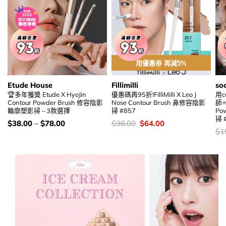
用優惠劵 再減5%
Etude House
Fillimilli
so
🏆多年獲奬 Etude X HyoJin
優惠碼再95折!FilliMilli X Leo J
用c
Contour Powder Brush 修容陰影
Nose Contour Brush 鼻修容陰影
師⭐
輪廓塑影掃 – 3款選擇
掃 #857
Po
掃 
價
價
Original
Current
$
38.00
–
$
78.00
$
98.00
$
64.00
錢：
錢：
price
price
價
$
1
was:
is:
錢
$98.00.
$64.00.
加入購物袋