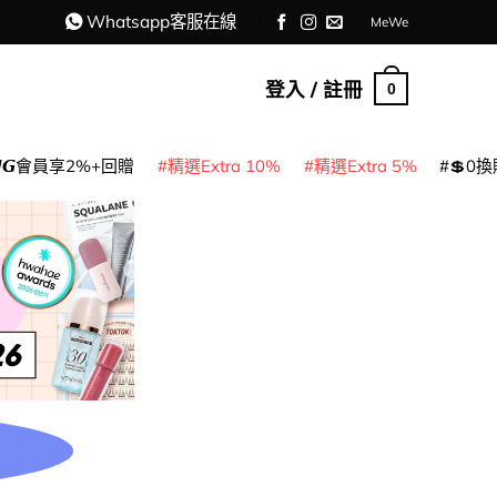
Whatsapp客服在線
MeWe
登入 / 註冊
0
𝙈𝙂會員享2%+回贈
精選Extra 10%
精選Extra 5%
💲0