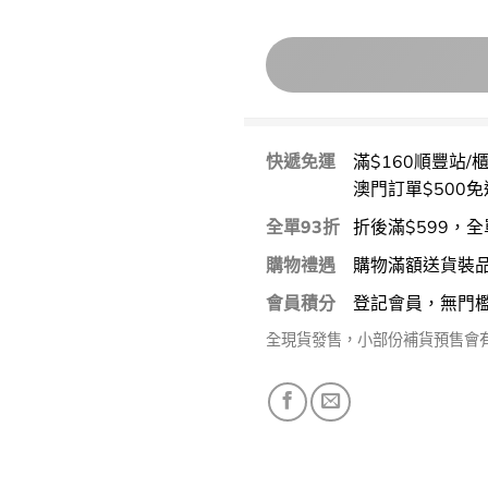
快遞免運
滿$160順豐站/
澳門訂單$500免
全單93折
折後滿$599，全
購物禮遇
購物滿額送貨裝
會員積分
登記會員，無門
全現貨發售，小部份補貨預售會