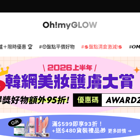
爐＋限時優惠 🏆
🤑盤點平價好物
💲盤點清倉激減!💲
𝙊
滿$599即享93折！
+送$480貨裝禮品🎁
更多詳情 ➜