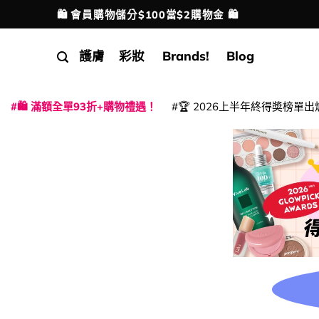
Skip
🛍️ 會員購物儲分$100當$2購物金 🛍️
配送港澳
to
content
護膚
彩妝
Brands!
Blog
🛍️ 滿額全單93折+購物禮遇！
🏆 2026上半年終得奬榜單出
|
|
|
|
|
|
|
|
|
|
|
|
|
|