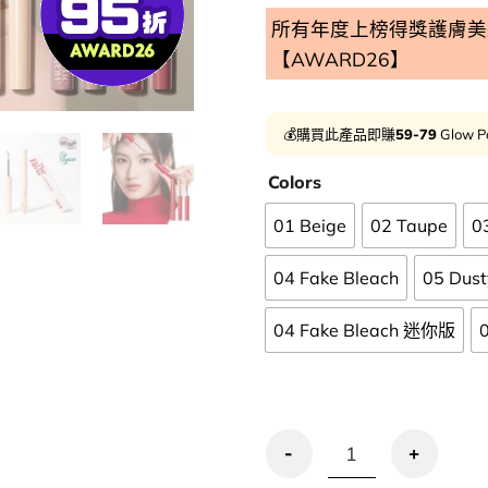
所有年度上榜得獎護膚美妝
【AWARD26】
💰購買此產品即賺
59-79
Glow P
Colors
01 Beige
02 Taupe
0
04 Fake Bleach
05 Dust
04 Fake Bleach 迷你版
優惠碼再95折!新增mini版 & 漂眉