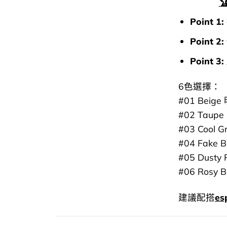

Point 1:
Point 2:
Point 3:
6色選擇：
#01 Bei
#02 Ta
#03 Co
#04 Fake
#05 Dus
#06 Ros
建議配搭
e