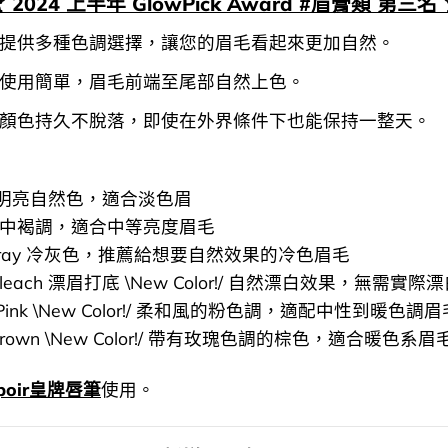
 2024 上半年 GlowPick Award #眉膏類 第三名 
提供多種色調選擇，讓您的眉毛看起來更加自然。
使用簡單，眉毛前端至尾部自然上色。
顏色持久不脫落，即使在外界條件下也能保持一整天。
ge 明亮自然色，適合淡色眉
upe 中褐調，適合中等亮度眉毛
ol Gray 冷灰色，推薦給想要自然效果的冷色眉毛
 Bleach 漂眉打底 \New Color!/ 自然漂白效果，無需實際
ty Pink \New Color!/ 柔和風的粉色調，適配中性到暖色調眉
y Brown \New Color!/ 帶有玫瑰色調的棕色，適合暖色系眉
spoir皇牌唇筆
使用。