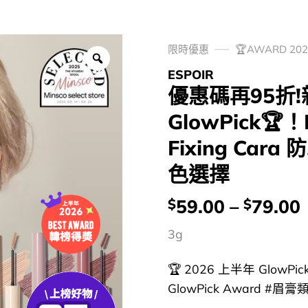
限時優惠
🏆AWARD 2
ESPOIR
優惠碼再95折!
GlowPick🏆！E
Fixing Cara
色選擇
價
59.00
–
79.00
$
$
錢：
3g
🏆 2026 上半年 GlowPic
GlowPick Award #眉膏類 