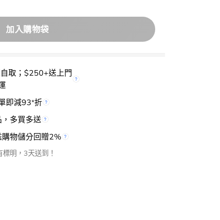
加入購物袋
櫃自取；$250+送上門
運
單即減93
折
*
品，多買多送
檻購物儲分回贈2%
有標明，3天送到！