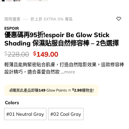
限時優惠
折上折 EXTRA 5% 專區
ESPOIR
優惠碼再95折!espoir Be Glow Stick
Shading 保濕貼服自然修容棒 – 2色選擇
價
Original
Current
228.00
149.00
$
$
錢：
price
price
輕薄且能夠緊密貼合肌膚，打造自然陰影效果。這款修容棒
was:
is:
設計精巧，適合喜愛自然妝 ...
more
$228.00.
$149.00.
$
💰購買此產品即賺
149
Glow Points ＝
2.98
購物金!
Colors
#01 Neutral Gray
#02 Cool Gray