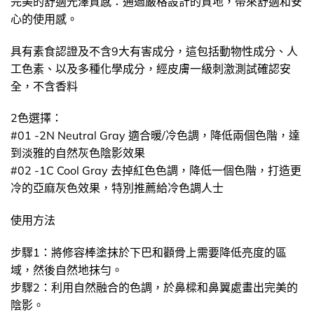
完美的舒適光澤質感：通過嚴格設計的質地，帶來舒適和安
心的使用感。
具有素食認證及不含9大有害成分，這包括動物性成分、人
工色素、以及多種化學成分，經皮膚一級刺激測試確認安
全，不含香料
2色選擇：
#01 -2N Neutral Gray 適合暖/冷色調，降低兩個色階，達
到淡雅的自然灰色陰影效果
#02 -1C Cool Gray 去掉紅色色調，降低一個色階，打造更
冷的亞麻灰色效果，特別推薦給冷色調人士
使用方法
步驟1：將修容棒塗抹於下巴和顴骨上需要降低亮度的區
域，然後自然地抹勻。
步驟2：利用自然融合的色調，於鼻樑和鼻翼處畫出完美的
陰影。