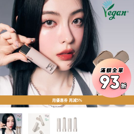
用優惠劵 再減5%