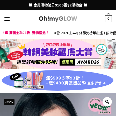
Skip
💳 支援消費券、FPS、八達通、PAYME、信用卡付款
配送港澳
to
content
0
🛍️ 滿額全單93折+購物禮遇！
🏆 2026上半年終得奬榜單出爐＋限時優惠
|
|
|
|
|
|
|
|
|
|
|
|
|
|
滿$599即享93折！
+送$480貨裝禮品🎁
更多詳情 ➜
-35%