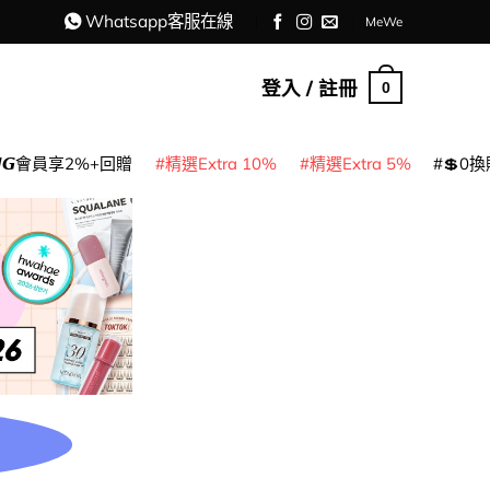
Whatsapp客服在線
MeWe
登入 / 註冊
0
𝙈𝙂會員享2%+回贈
精選Extra 10%
精選Extra 5%
💲0