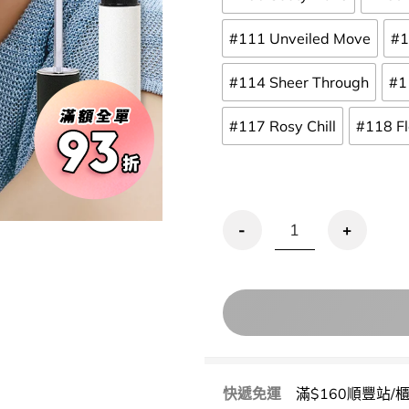
#111 Unveiled Move
#1
#114 Sheer Through
#1
#117 Rosy Chill
#118 Fl
EQUMAL Non-Section G
快遞免運
滿$160順豐站/