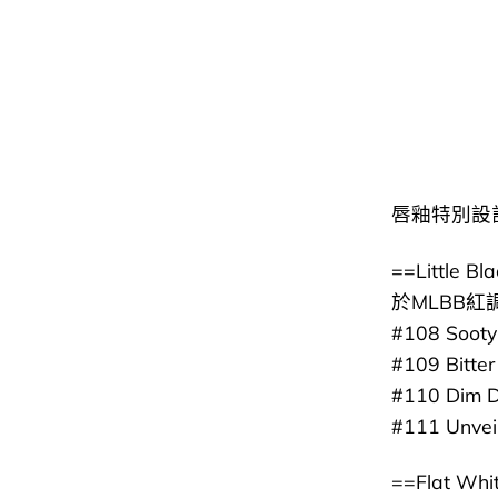
唇釉特別設計
==Little B
於MLBB
#108 Sooty
#109 Bitte
#110 Dim 
#111 Unvei
==Flat Whi