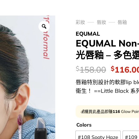
彩妝
唇妝
唇釉
EQUMAL
EQUMAL Non-S
光唇釉 – 多色
價
Origina
158.00
116.0
$
$
錢：
price
唇釉特別設計的軟膠lip b
was:
衞生！ ==Little Black
$158.0
💰購買此產品即賺
116
Glow Poi
Colors
#108 Sooty Haze
#109 