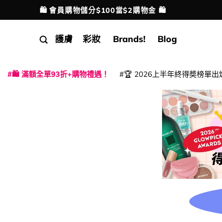
Skip
🛍️ 會員購物儲分$100當$2購物金 🛍️
配送港澳
to
content
護膚
彩妝
Brands!
Blog
🛍️ 滿額全單93折+購物禮遇！
🏆 2026上半年終得奬榜單出
|
|
|
|
|
|
|
|
|
|
|
|
|
|