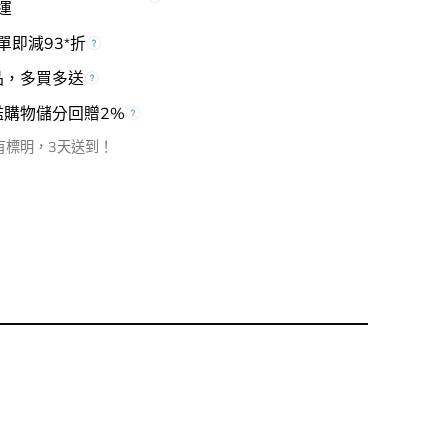
運
單即減93
折
*
品，多買多送
檻購物儲分回贈2%
有標明，3天送到！