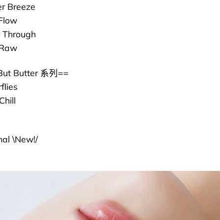
r Breeze
Flow
 Through
 Raw
But Butter 系列==
flies
hill
al \New!/