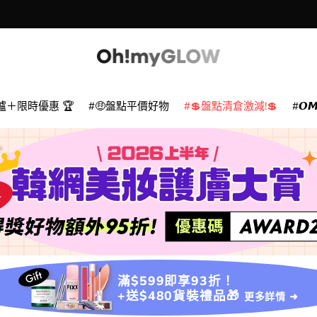
爐＋限時優惠 🏆
🤑盤點平價好物
💲盤點清倉激減!💲
𝙊
滿$599即享93折！
+送$480貨裝禮品🎁
更多詳情 ➜