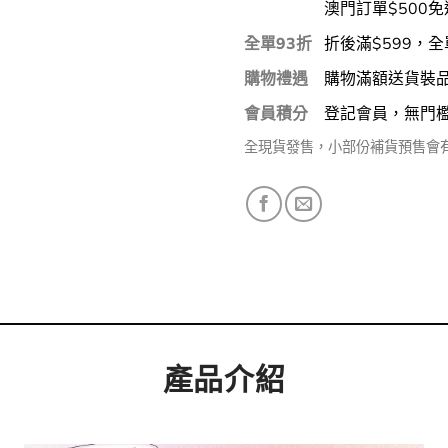
澳門訂單$500免
全單93折
折後滿$599，全
購物禮遇
購物滿額送貨裝
會員積分
登記會員，無門
全現貨發售，小部份補貨預售會
產品介紹