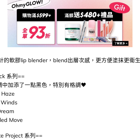
的軟膠lip blender，blend出層次感，更方便塗抹更衞
lack 系列==
紅調中加添了一點黑色，特別有格調🖤
 Haze
r Winds
Dream
led Move
te Project 系列==