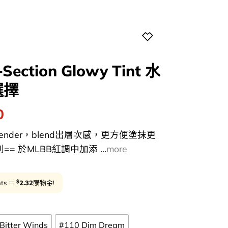
ection Glowy Tint 水
選擇
l
Current
0
price
lender，blend出層次感，更方便塗抹更
is:
 系列== 於MLBB紅調中加添 ...
more
0.
$116.00.
$
nts ＝
2.32
購物金!
Bitter Winds
#110 Dim Dream