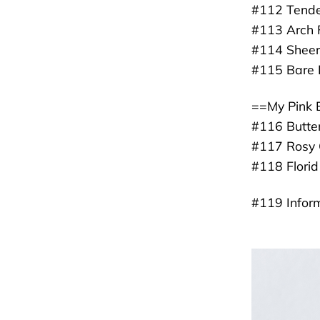
#112 Tende
#113 Arch 
#114 Sheer
#115 Bare
==My Pink 
#116 Butter
#117 Rosy C
#118 Florid
#119 Inform