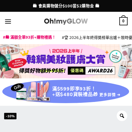
Skip
🛍️ 會員購物儲分$100當$2購物金 🛍️
配送港澳
to
content
0
🛍️ 滿額全單93折+購物禮遇！
🏆 2026上半年終得奬榜單出爐＋限時優惠
|
|
|
|
|
|
|
|
|
|
|
|
|
|
滿$599即享93折！
+送$480貨裝禮品🎁
更多詳情 ➜
-10%