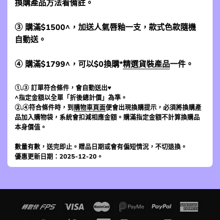
換購產品方法看備註。
③ 購滿$1500^，加送人氣唇釉一支，款式色款隨機
自動送。
④ 購滿$1799^，可以$0換購*
精選貨裝產品
一件。
①,③ 訂單符合條件，會自動送出♥
^指定金額以全單「折後總計價」為準。
②,④符合條件時，到
購物車頁面
便會出現換購提示，必須將換購產
品加入購物袋，系統會扣減相應金額。購滿指定金額不計算換購品
本身價值。
數量有數，送完即止。贈品日期或會有偏短情況，不切退換。
優惠更新日期：2025-12-20。