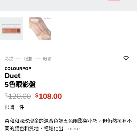
彩妝
眼妝
眼影
COLOURPOP
Duet
5色眼影盤
價
Original
Current
120.00
108.00
$
$
錢：
price
price
限購一件
was:
is:
$120.00.
$108.00.
柔和和深玫瑰金的混合色調五色眼影盤小巧，但仍然擁有不
同的顏色和質地，輕鬆化出 ...
more