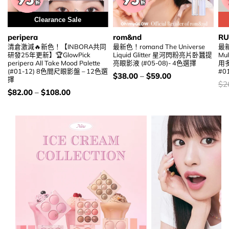
Clearance Sale
peripera
rom&nd
RU
清倉激減🔥新色！【INBORA共同
最新色！romand The Universe
最
研發25年更新】🏆GlowPick
Liquid Glitter 星河閃粉亮片卧蠶提
Mul
peripera All Take Mood Palette
亮眼影液 (#05-08)- 4色選擇
用
(#01-12) 8色間尺眼影盤 – 12色選
#0
價
$
38.00
–
$
59.00
擇
錢：
價
$
2
錢
價
$
82.00
–
$
108.00
錢：