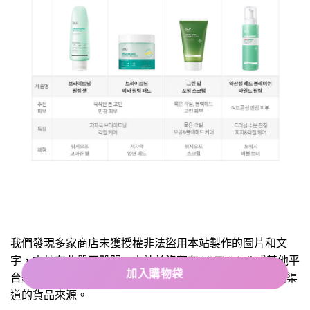
我們發現多家商店未獲授權非法盜用本站製作的圖片和文
字，本站在此嚴正聲明，本站並沒有在 HKTVMall 或其他平
加入購物袋
台銷售，只在本站 OhMyGlow.co 銷售，不能保證經其他渠
道的貨品來源。