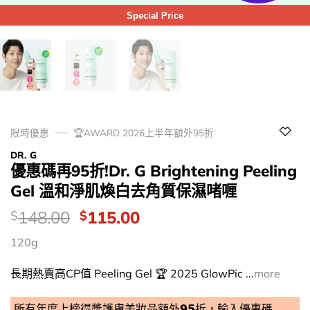
Special Price
限時優惠
🏆AWARD 2026上半年額外95折
DR. G
優惠碼再95折!Dr. G Brightening Peeling
Gel 溫和淨肌煥白去角質保濕啫喱
價
Original
Current
148.00
115.00
$
$
錢：
price
price
120g
was:
is:
$148.00.
$115.00.
長期熱賣高CP值 Peeling Gel 🏆 2025 GlowPic ...
more
所有年度上榜得獎護膚美妝品額外𝟵𝟱折，輸入優惠碼