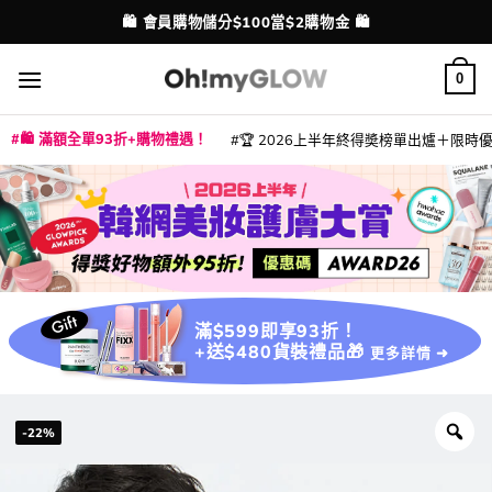
Skip
💳 支援消費券、FPS、八達通、PAYME、信用卡付款
配送港澳
to
content
0
🛍️ 滿額全單93折+購物禮遇！
🏆 2026上半年終得奬榜單出爐＋限時優惠
|
|
|
|
|
|
|
|
|
|
|
|
|
|
滿$599即享93折！
+送$480貨裝禮品🎁
更多詳情 ➜
-22%