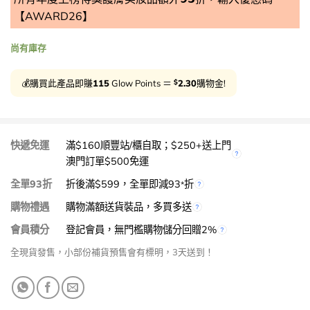
【AWARD26】
尚有庫存
$
💰購買此產品即賺
115
Glow Points ＝
2.30
購物金!
快遞免運
滿$160順豐站/櫃自取；$250+送上門
澳門訂單$500免運
全單93折
折後滿$599，全單即減93
折
*
購物禮遇
購物滿額送貨裝品，多買多送
會員積分
登記會員，無門檻購物儲分回贈2%
全現貨發售，小部份補貨預售會有標明，3天送到！