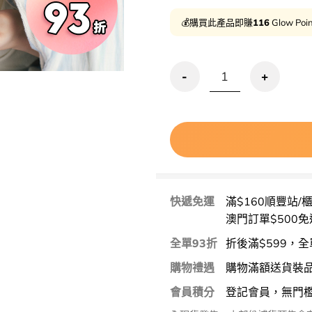
💰購買此產品即賺
116
Glow Poi
GlowPick🏆 Dr.Althea 
快遞免運
滿$160順豐站/
澳門訂單$500免
全單93折
折後滿$599，全
購物禮遇
購物滿額送貨裝
會員積分
登記會員，無門