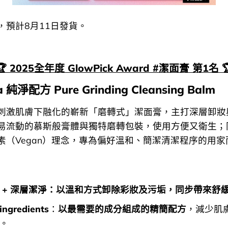
，預計8月11日發貨。
🏆 2025全年度 GlowPick Award #潔面膏 第1名 
ea 純淨配方 Pure Grinding Cleansing Balm
刺激肌膚下融化的嶄新「磨轉式」潔面膏，主打深層卸妝
易流動的慕斯般膏體與獨特磨轉包裝，使用方便又衛生；
素（Vegan）理念，專為偏好溫和、簡潔清潔程序的用家
 + 深層潔淨：以溫和方式卸除彩妝及污垢，同步帶來舒
ingredients
：
以最需要的成分組成的精簡配方
，減少肌
。