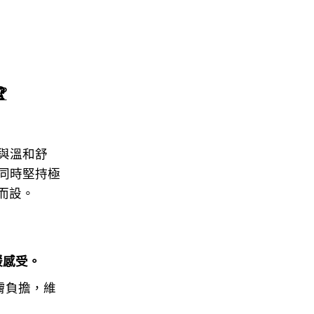

與溫和舒
同時堅持極
而設。
緩感受。
膚負擔，維