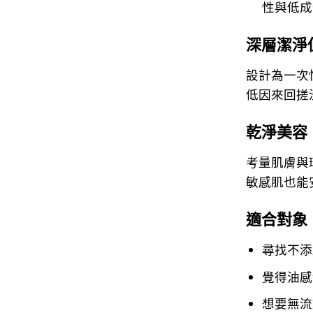
性與低成
深層潔淨
設計為一次
低因來回搓
乾淨美容（C
考量肌膚與
敏感肌也能
適合對象
尋找不添
覺得油感
想要無流