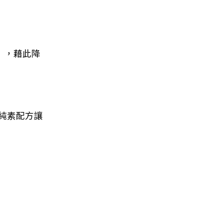
），藉此降
純素配方讓