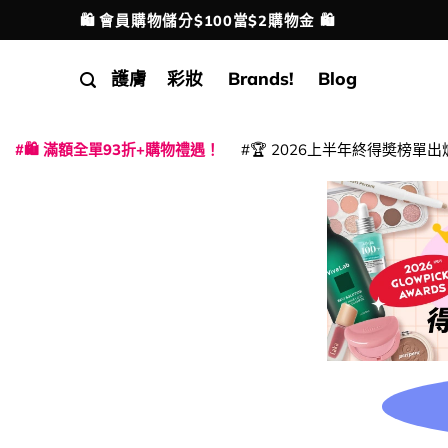
Skip
🛍️ 會員購物儲分$100當$2購物金 🛍️
配送港澳
to
content
護膚
彩妝
Brands!
Blog
🛍️ 滿額全單93折+購物禮遇！
🏆 2026上半年終得奬榜單出
|
|
|
|
|
|
|
|
|
|
|
|
|
|