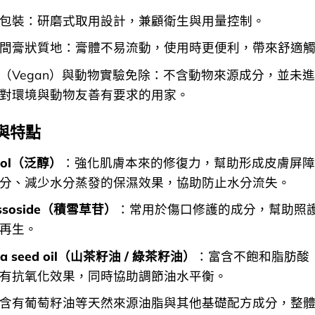
包裝：研磨式取用設計，兼顧衛生與用量控制。
間膏狀質地：膏體不易流動，使用時更便利，帶來舒適
（Vegan）與動物實驗免除：不含動物來源成分，並未
對環境與動物友善有要求的用家。
與特點
enol（泛醇）
：強化肌膚本來的修復力，幫助形成皮膚屏障
分、減少水分蒸發的保濕效果，協助防止水分流失。
assoside（積雪草苷）
：常用於傷口修護的成分，幫助照
再生。
tea seed oil（山茶籽油 / 綠茶籽油）
：富含不飽和脂肪酸
有抗氧化效果，同時協助調節油水平衡。
含有葡萄籽油等天然來源油脂與其他基礎配方成分，整