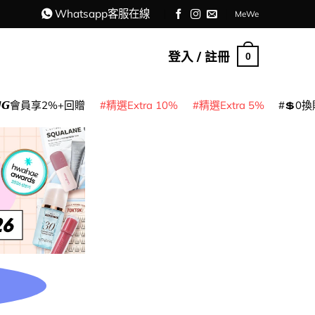
Whatsapp客服在線
MeWe
登入 / 註冊
0
𝙈𝙂會員享2%+回贈
精選Extra 10%
精選Extra 5%
💲0