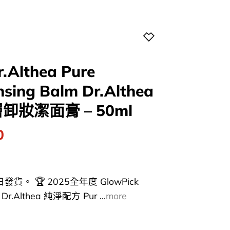
.Althea Pure
nsing Balm Dr.Althea
妝潔面膏 – 50ml
l
Current
0
price
is:
0.
$116.00.
。 🏆 2025全年度 GlowPick
r.Althea 純淨配方 Pur ...
more