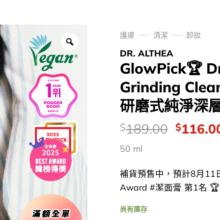
護膚
清潔
卸妝
DR. ALTHEA
GlowPick🏆 Dr
Grinding Clea
研磨式純淨深層卸
價
Origina
189.00
116.0
$
$
錢：
price
50 ml
was:
$189.0
補貨預售中，預計8月11日發貨
Award #潔面膏 第1名 🏆 D
尚有庫存