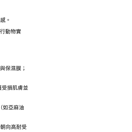
觸感。
進行動物實
與保濕膜；
護受損肌膚並
（如亞麻油
體朝向高耐受