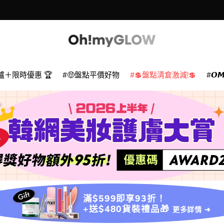
爐＋限時優惠 🏆
🤑盤點平價好物
💲盤點清倉激減!💲
𝙊
滿$599即享93折！
+送$480貨裝禮品🎁
更多詳情 ➜