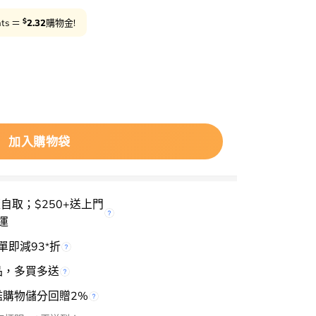
$
nts ＝
2.32
購物金!
Pure Grinding Cleansing Balm Dr.Althea 研磨式純淨深層卸
加入購物袋
櫃自取；$250+送上門
運
單即減93
折
*
品，多買多送
檻購物儲分回贈2%