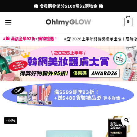
Skip
💳 支援消費券、FPS、八達通、PAYME、信用卡付款
配送港澳
to
content
0
🛍️ 滿額全單93折+購物禮遇！
🏆 2026上半年終得奬榜單出爐＋限時優惠
|
|
|
|
|
|
|
|
|
|
|
|
|
|
滿$599即享93折！
+送$480貨裝禮品🎁
更多詳情 ➜
-44%