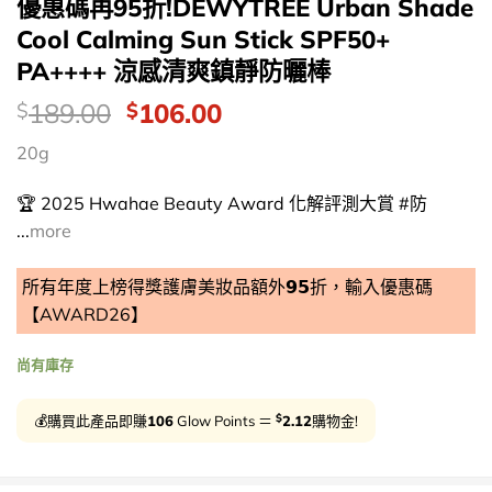
優惠碼再95折!DEWYTREE Urban Shade
Cool Calming Sun Stick SPF50+
PA++++ 涼感清爽鎮靜防曬棒
價
Original
Current
189.00
106.00
$
$
錢：
price
price
20g
was:
is:
$189.00.
$106.00.
🏆 2025 Hwahae Beauty Award 化解評測大賞 #防
...
more
所有年度上榜得獎護膚美妝品額外𝟵𝟱折，輸入優惠碼
【AWARD26】
尚有庫存
$
💰購買此產品即賺
106
Glow Points ＝
2.12
購物金!