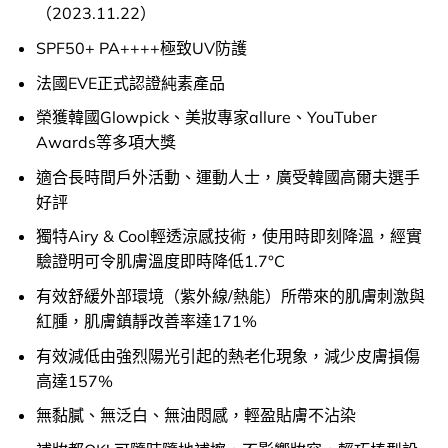
（2023.11.22）
SPF50+ PA++++極致UV防護
法國EVE正式認證純素產品
榮獲韓國Glowpick、美妝專家allure、YouTuber
Awards等多項大獎
適合長時間戶外活動、運動人士，廣受韓國高爾夫選手
好評
獨特Airy & Cool輕透涼感技術，使用時即刻降溫，經實
驗證明可令肌膚溫度即時降低1.7°C
有效舒緩外部環境（紫外線/熱能）所帶來的肌膚刺激與
紅腫，肌膚鎮靜改善率達171%
有效減低由強烈陽光引起的熱老化現象，減少皮膚損傷
高達157%
無黏膩、無泛白、無油悶感，輕盈貼膚不沾染