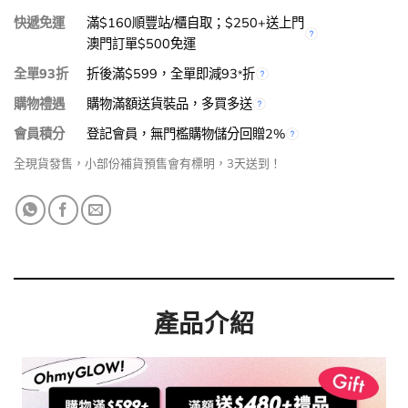
快遞免運
滿$160順豐站/櫃自取；$250+送上門
澳門訂單$500免運
全單93折
折後滿$599，全單即減93
折
*
購物禮遇
購物滿額送貨裝品，多買多送
會員積分
登記會員，無門檻購物儲分回贈2%
全現貨發售，小部份補貨預售會有標明，3天送到！
產品介紹