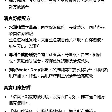
補妝都OK! 可隨時隨地補擦，不影響妝容，輕巧棒型設
計方便攜帶
清爽舒緩配方
水潤精華含量高
：內含保濕成份，長效鎖水，同時帶來
瞬間清涼體驗
藍色植物性質地，來自藍色龍舌蘭葉萃取、白樺樹液、
維生素B5（泛醇）
專利合成舒緩復合物
：蘆薈葉、野薯根、昆布、榆樹
根、紫羅蘭等組合，發揮優異鎮靜及清涼效果
獨家Water Drop系統
，塗抹瞬間釋放水潤精華，即刻為
肌膚補水、降溫，讓肌膚時刻呈現清新透亮感覺
真實用家好評
「清爽不黏膩的使用感，沒有泛白現象，非常適合隨身
攜帶使用。」
「使用感涼爽，可隨時隨地使用，適合所有季節。」