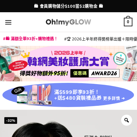
Skip
💳 支援消費券、FPS、八達通、PAYME、信用卡付款
配送港澳
to
content
0
🛍️ 滿額全單93折+購物禮遇！
🏆 2026上半年終得奬榜單出爐＋限時優惠
|
|
|
|
|
|
|
|
|
|
|
|
|
|
滿$599即享93折！
+送$480貨裝禮品🎁
更多詳情 ➜
-32%