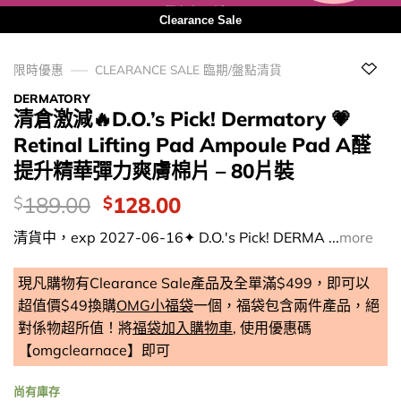
用優惠劵 再減10%
Clearance Sale
限時優惠
CLEARANCE SALE 臨期/盤點清貨
DERMATORY
清倉激減🔥D.O.’s Pick! Dermatory 💗
Retinal Lifting Pad Ampoule Pad A醛
提升精華彈力爽膚棉片 – 80片裝
價
Original
Current
189.00
128.00
$
$
錢：
price
price
清貨中，exp 2027-06-16✦ D.O.'s Pick! DERMA ...
more
was:
is:
$189.00.
$128.00.
現凡購物有Clearance Sale產品及全單滿$499，即可以
超值價$49換購
OMG小福袋
一個，福袋包含兩件產品，絕
對係物超所值！將
福袋加入購物車
, 使用優惠碼
【omgclearnace】即可
尚有庫存