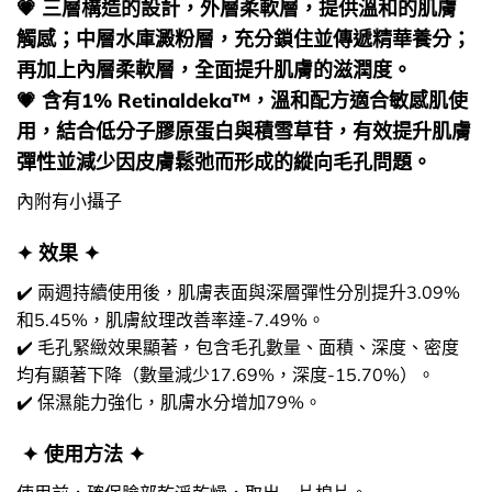
💗 三層構造的設計，外層柔軟層，提供溫和的肌膚
觸感；中層水庫澱粉層，充分鎖住並傳遞精華養分；
再加上內層柔軟層，全面提升肌膚的滋潤度。
💗 含有1% Retinaldeka™，溫和配方適合敏感肌使
用，結合低分子膠原蛋白與積雪草苷，有效提升肌膚
彈性並減少因皮膚鬆弛而形成的縱向毛孔問題。
內附有小攝子
✦ 效果 ✦
✔️ 兩週持續使用後，肌膚表面與深層彈性分別提升3.09%
和5.45%，肌膚紋理改善率達-7.49%。
✔️ 毛孔緊緻效果顯著，包含毛孔數量、面積、深度、密度
均有顯著下降（數量減少17.69%，深度-15.70%）。
✔️ 保濕能力強化，肌膚水分增加79%。
✦ 使用方法 ✦