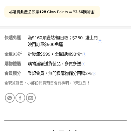
$
💰購買此產品即賺
128
Glow Points ＝
2.56
購物金!
快遞免運
滿$160順豐站/櫃自取；$250+送上門
澳門訂單$500免運
全單93折
折後滿$599，全單即減93
折
*
購物禮遇
購物滿額送貨裝品，多買多送
會員積分
登記會員，無門檻購物儲分回贈2%
全現貨發售，小部份補貨預售會有標明，3天送到！