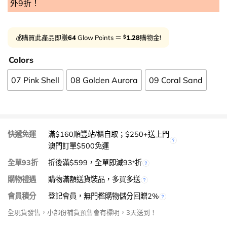
外9折！
$
💰購買此產品即賺
64
Glow Points ＝
1.28
購物金!
Colors
07 Pink Shell
08 Golden Aurora
09 Coral Sand
快遞免運
滿$160順豐站/櫃自取；$250+送上門
澳門訂單$500免運
全單93折
折後滿$599，全單即減93
折
*
購物禮遇
購物滿額送貨裝品，多買多送
會員積分
登記會員，無門檻購物儲分回贈2%
全現貨發售，小部份補貨預售會有標明，3天送到！