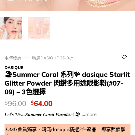
限時優惠
精選DASIQUE 2件9折
DASIQUE
🏖️Summer Coral 系列🪸 dasique Starlit
Glitter Powder 閃鑽多用途眼影粉(#07-
09) – 3色選擇
價
Original
Current
96.00
64.00
$
$
錢：
price
price
𝑳𝒆𝒕'𝒔 𝓓𝓲𝓿𝓮 𝑺𝒖𝒎𝒎𝒆𝒓 𝑪𝒐𝒓𝒂𝒍 𝑷𝒂𝒓𝒂𝒅𝒊𝒔𝒆! 🏖 ...
more
was:
is:
$96.00.
$64.00.
OMG會員獨享，購滿dasique精選2件產品，即享照價額