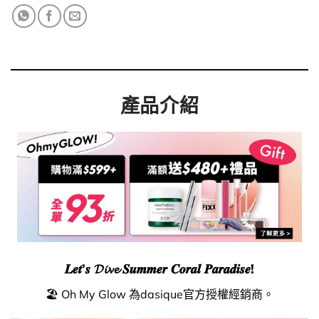
產品介紹
𝑳𝒆𝒕’𝒔 𝓓𝓲𝓿𝓮 𝑺𝒖𝒎𝒎𝒆𝒓 𝑪𝒐𝒓𝒂𝒍 𝑷𝒂𝒓𝒂𝒅𝒊𝒔𝒆!
🏖️ Oh My Glow 為dasique官方授權經銷商。