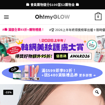
Skip
⭐ 精選產品9折！【EXTRA10】
配送港澳
to
content
0
🛍️ 滿額全單93折+購物禮遇！
🏆 2026上半年終得奬榜單出爐＋限時優惠
|
|
|
|
|
|
|
|
|
|
|
|
|
|
滿$599即享93折！
+送$480貨裝禮品🎁
更多詳情 ➜
-33%