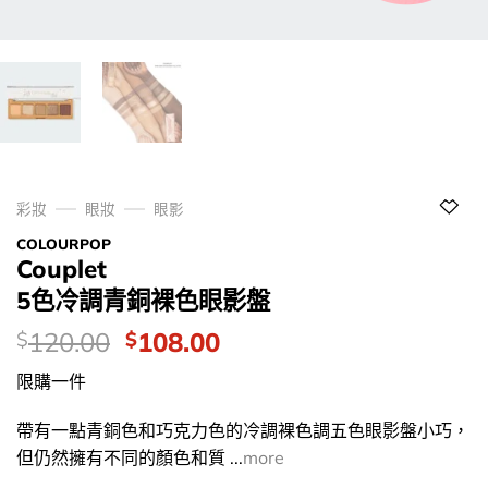
彩妝
眼妝
眼影
COLOURPOP
Couplet
5色冷調青銅裸色眼影盤
價
Original
Current
120.00
108.00
$
$
錢：
price
price
限購一件
was:
is:
$120.00.
$108.00.
帶有一點青銅色和巧克力色的冷調裸色調五色眼影盤小巧，
但仍然擁有不同的顏色和質 ...
more