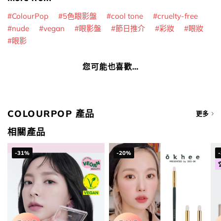
ColourPop
5色眼影盤
cool tone
cruelty-free
nude
vegan
眼影盤
節日推介
彩妝
眼妝
眼影
您可能也喜歡…
COLOURPOP 產品
更多
相關產品
-31%
-20%