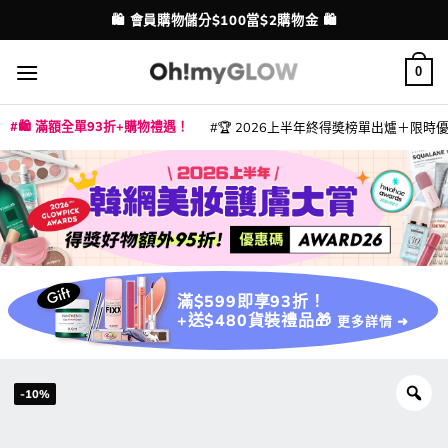
Skip
🛍️ 會員購物儲分$100當$2購物金 🛍️
配送港澳
to
content
0
🛍️ 滿額全單93折+購物禮遇！
🏆 2026上半年終得奬榜單出爐＋限時優惠
|
|
|
|
|
|
|
|
|
|
|
|
|
|
滿$599即享93折！
+送$480貨裝禮品🎁
更多詳情 ➜
-10%