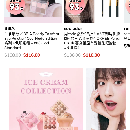
BBIA
soo ador
ro
＼🩰最新／BBIA Ready To Wear
用code 額外95折！⭐IVE御用化妝
ro
Eye Palette #Cool Nude Edition
師⭐徐玉老師掃具⭐ OKHEE Pencil
列四
系列 6色眼影盤 – #06 Cool
Brush 專業筆型重點暈染眼影掃
價
$
8
Standard
#NUN04
錢
價
Original
Current
價
Original
Current
$
168.00
$
116.00
$
138.00
$
110.00
錢：
price
price
錢：
price
price
was:
is:
was:
is:
$168.00.
$116.00.
$138.00.
$110.00.