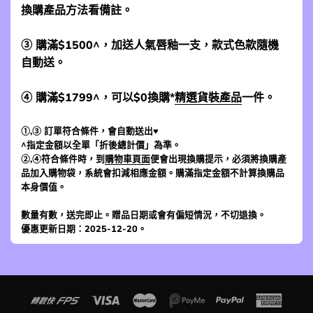
換購產品方法看備註。
③ 購滿$1500^，加送人氣唇釉一支，款式色款隨機
自動送。
④ 購滿$1799^，可以$0換購*
精選貨裝產品
一件。
①,③ 訂單符合條件，會自動送出♥
^指定金額以全單「折後總計價」為準。
②,④符合條件時，到
購物車頁面
便會出現換購提示，必須將換購產
品加入購物袋，系統會扣減相應金額。購滿指定金額不計算換購品
本身價值。
數量有數，送完即止。贈品日期或會有偏短情況，不切退換。
優惠更新日期：2025-12-20。