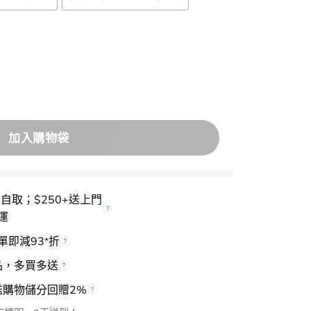
 Simple Brow 眉筆- 3色選擇 數量
加入購物袋
減10%
用優
櫃自取；$250+送上門
運
單即減93
折
*
品，多買多送
檻購物儲分回贈2%