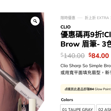
限時優惠
折上折 EXTRA 
CLIO
優惠碼再9折!Clio
Brow 眉筆- 
價
Origina
140.00
84.00
$
$
錢：
price
Clio Sharp So Sim
was:
i
或用寬平面填充眉型，新手也
$140.0
💰購買此產品即賺
84
Glow Poin
Colors
01 TAUPE GRAY
02 A