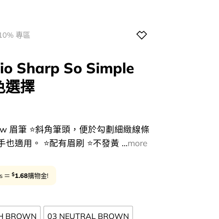
10% 專區
 Sharp So Simple
3色選擇
l
Current
price
ple Brow 眉筆 ⭐斜角筆頭，便於勾劃細緻線條
s:
適用。 ⭐配有眉刷 ⭐不發黃 ...
more
0.
$84.00.
$
ts ＝
1.68
購物金!
SH BROWN
03 NEUTRAL BROWN