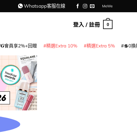
Whatsapp客服在線
MeWe
登入 / 註冊
0
𝙈𝙂會員享2%+回贈
精選Extra 10%
精選Extra 5%
💲0