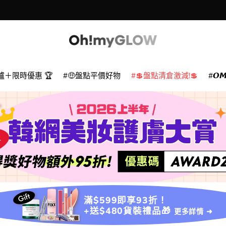
爐＋限時優惠 🏆
🤑盤點平價好物
💲盤點清倉激減!💲
𝙊
滿$599即享93折！
+送$480貨裝禮品🎁
更多詳情 ➜