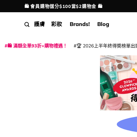
Skip
🛍️ 會員購物儲分$100當$2購物金 🛍️
配送港澳
to
content
護膚
彩妝
Brands!
Blog
🛍️ 滿額全單93折+購物禮遇！
🏆 2026上半年終得奬榜單出
|
|
|
|
|
|
|
|
|
|
|
|
|
|