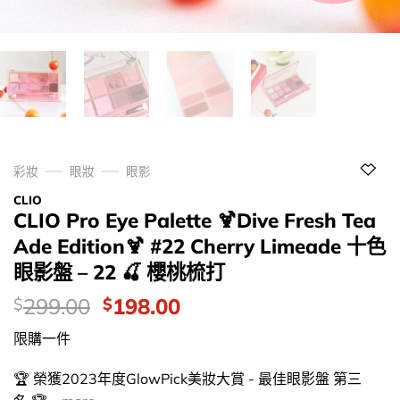
彩妝
眼妝
眼影
CLIO
CLIO Pro Eye Palette 🍹Dive Fresh Tea
Ade Edition🍹 #22 Cherry Limeade 十色
眼影盤 – 22 🍒 櫻桃梳打
價
Original
Current
299.00
198.00
$
$
錢：
price
price
限購一件
was:
is:
$299.00.
$198.00.
🏆 榮獲2023年度GlowPick美妝大賞 - 最佳眼影盤 第三