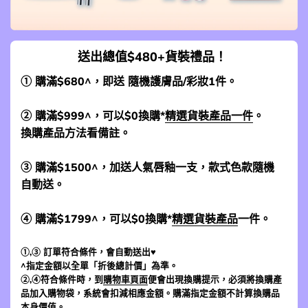
送出總值$480+貨裝禮品！
① 購滿$680^，即送 隨機護膚品/彩妝1件。
② 購滿$999^，可以$0換購*
精選貨裝產品一件
。
換購產品方法看備註。
③ 購滿$1500^，加送人氣唇釉一支，款式色款隨機
自動送。
④ 購滿$1799^，可以$0換購*
精選貨裝產品
一件。
①,③ 訂單符合條件，會自動送出♥
^指定金額以全單「折後總計價」為準。
②,④符合條件時，到
購物車頁面
便會出現換購提示，必須將換購產
品加入購物袋，系統會扣減相應金額。購滿指定金額不計算換購品
本身價值。