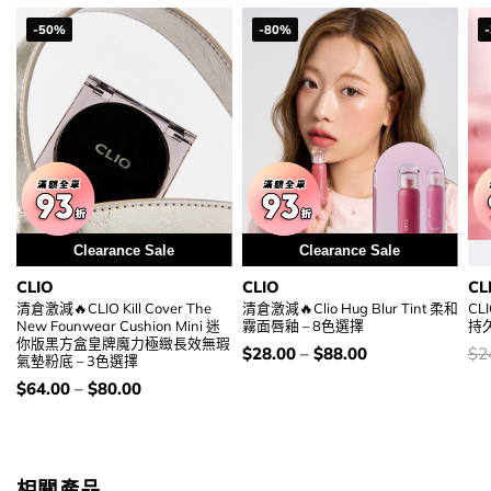
-50%
-80%
Clearance Sale
Clearance Sale
CLIO
CLIO
CL
清倉激減🔥CLIO Kill Cover The
清倉激減🔥Clio Hug Blur Tint 柔和
CL
New Founwear Cushion Mini 迷
霧面唇釉 – 8色選擇
持久
你版黑方盒皇牌魔力極緻長效無瑕
價
價
$
28.00
–
$
88.00
$
2
氣墊粉底 – 3色選擇
錢：
錢
價
$
64.00
–
$
80.00
錢：
相關產品