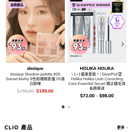
皇牌產品
🏆 GLOWPICK WINNER
dasique
HOLIKA HOLIKA
dasique Shadow palette #05
\ 1+1優惠套裝！/ GlowPick🏆
色金
Sunset Muhly 9色粉橘眼影盤 05落
Holika Holika Lash Correcting
日餘暉
Care Essential Serum 矯正睫毛增
長精華液
rent
價
Original
Current
$
255.00
$
198.00
e
錢：
price
price
價
$
72.00
–
$
98.00
was:
is:
錢：
8.00.
$255.00.
$198.00.
CLIO 產品
更多