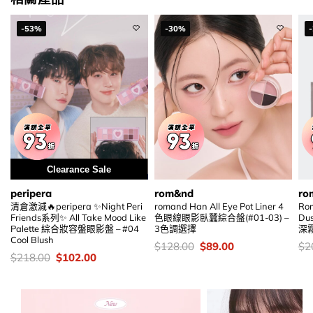
-53%
-30%
Clearance Sale
peripera
rom&nd
ro
清倉激減🔥peripera ✨Night Peri
romand Han All Eye Pot Liner 4
Rom
Friends系列✨ All Take Mood Like
色眼線眼影臥蠶綜合盤(#01-03) –
Du
Palette 綜合妝容盤眼影盤 – #04
3色調選擇
深
Cool Blush
價
Original
Current
價
$
128.00
$
89.00
$
2
錢：
price
price
錢
價
Original
Current
$
218.00
$
102.00
was:
is:
錢：
price
price
$128.00.
$89.00.
was:
is:
$218.00.
$102.00.