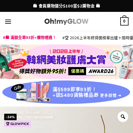
Skip
💳 支援消費券、FPS、八達通、PAYME、信用卡付款
配送港澳
to
content
0
🛍️ 滿額全單93折+購物禮遇！
🏆 2026上半年終得奬榜單出爐＋限時優惠
|
|
|
|
|
|
|
|
|
|
|
|
|
|
滿$599即享93折！
+送$480貨裝禮品🎁
更多詳情 ➜
-34%
🏆 GLOWPICK