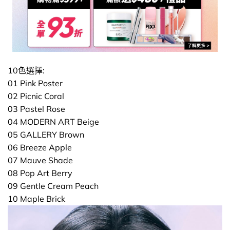
10色選擇:
01 Pink Poster
02 Picnic Coral
03 Pastel Rose
04 MODERN ART Beige
05 GALLERY Brown
06 Breeze Apple
07 Mauve Shade
08 Pop Art Berry
09 Gentle Cream Peach
10 Maple Brick