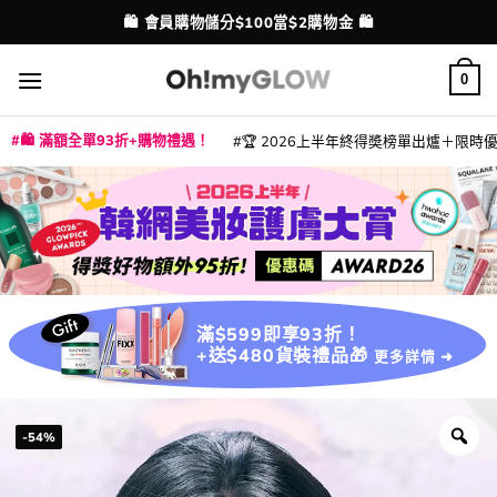
Skip
💳 支援消費券、FPS、八達通、PAYME、信用卡付款
配送港澳
to
content
0
🛍️ 滿額全單93折+購物禮遇！
🏆 2026上半年終得奬榜單出爐＋限時優惠
|
|
|
|
|
|
|
|
|
|
|
|
|
|
滿$599即享93折！
+送$480貨裝禮品🎁
更多詳情 ➜
-54%