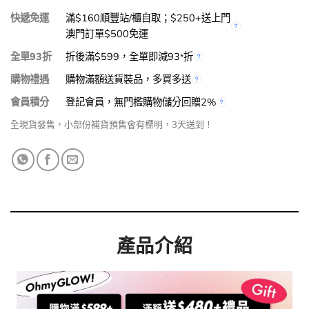
快遞免運
滿$160順豐站/櫃自取；$250+送上門
澳門訂單$500免運
全單93折
折後滿$599，全單即減93
折
*
購物禮遇
購物滿額送貨裝品，多買多送
會員積分
登記會員，無門檻購物儲分回贈2%
全現貨發售，小部份補貨預售會有標明，3天送到！
產品介紹