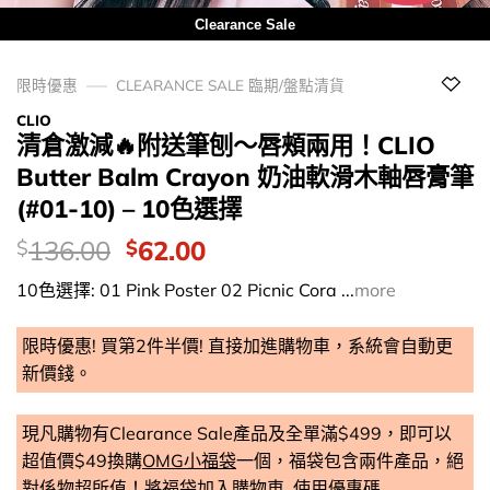
Clearance Sale
限時優惠
CLEARANCE SALE 臨期/盤點清貨
CLIO
清倉激減🔥附送筆刨～唇頰兩用！CLIO
Butter Balm Crayon 奶油軟滑木軸唇膏筆
(#01-10) – 10色選擇
價
Original
Current
136.00
62.00
$
$
錢：
price
price
10色選擇: 01 Pink Poster 02 Picnic Cora ...
more
was:
is:
$136.00.
$62.00.
限時優惠! 買第2件半價! 直接加進購物車，系統會自動更
新價錢。
現凡購物有Clearance Sale產品及全單滿$499，即可以
超值價$49換購
OMG小福袋
一個，福袋包含兩件產品，絕
對係物超所值！將
福袋加入購物車
, 使用優惠碼