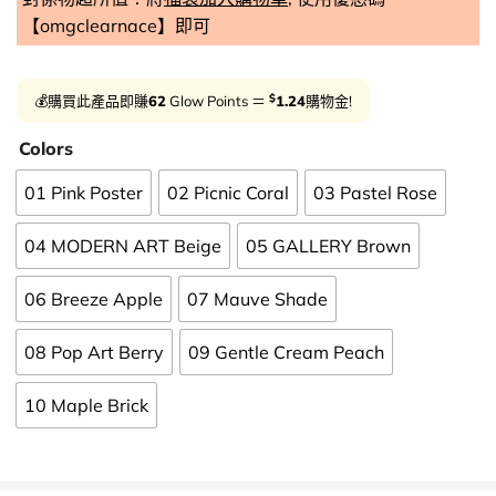
【omgclearnace】即可
$
💰購買此產品即賺
62
Glow Points ＝
1.24
購物金!
Colors
01 Pink Poster
02 Picnic Coral
03 Pastel Rose
04 MODERN ART Beige
05 GALLERY Brown
06 Breeze Apple
07 Mauve Shade
08 Pop Art Berry
09 Gentle Cream Peach
10 Maple Brick