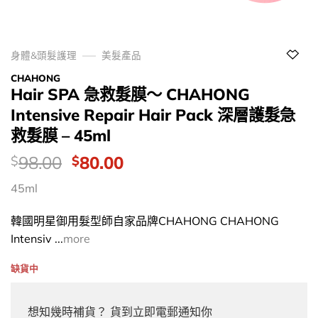
身體&頭髮護理
美髮產品
CHAHONG
Hair SPA 急救髮膜～ CHAHONG
Intensive Repair Hair Pack 深層護髮急
救髮膜 – 45ml
價
Original
Current
98.00
80.00
$
$
錢：
price
price
45ml
was:
is:
$98.00.
$80.00.
韓國明星御用髮型師自家品牌CHAHONG CHAHONG
Intensiv ...
more
缺貨中
想知幾時補貨？ 貨到立即電郵通知你