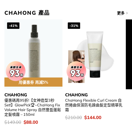
CHAHONG 產品
更多
-41%
-31%
用優惠劵 再減5%
CHAHONG
CHAHONG
優惠碼再95折!【女神造型3秒
ChaHong Flexible Curl Cream 自
Set!】GlowPick🏆~ChaHong Fix
然捲曲保濕防毛躁曲髮定型精華乳
Volume Hair Spray 自然豐盈蓬鬆
霜
定髮噴霧 – 150ml
價
Original
Current
$
210.00
$
144.00
錢：
price
price
價
Original
Current
$
149.00
$
88.00
was:
is:
錢：
price
price
$210.00.
$144.00.
was:
is: