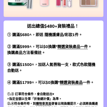
送出總值$480+貨裝禮品！
① 購滿$680^，即送 隨機護膚品/彩妝1件。
② 購滿$999^，可以$0換購*
精選貨裝產品一件
。
換購產品方法看備註。
③ 購滿$1500^，加送人氣唇釉一支，款式色款隨機
自動送。
④ 購滿$1799^，可以$0換購*
精選貨裝產品
一件。
①,③ 訂單符合條件，會自動送出♥
^指定金額以全單「折後總計價」為準。
②,④符合條件時，到
購物車頁面
便會出現換購提示，必須將換購產