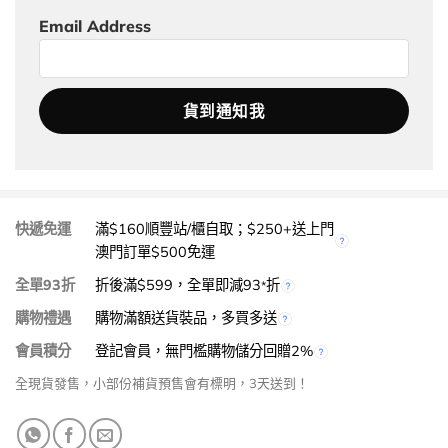
Email Address
快遞免運
滿$160順豐站/櫃自取；$250+送上門
澳門訂單$500免運
全單93折
折後滿$599，全單即減93
折
*
購物禮遇
購物滿額送貨裝品，多買多送
會員積分
登記會員，無門檻購物儲分回贈2%
全現貨發售，小部份補貨預售會有標明，3天送到！