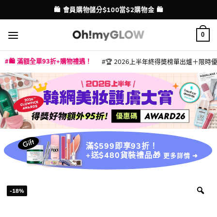
Skip
🛍️ 會員購物儲分$100當$2購物金 🛍️
配送港澳
to
content
0
🛍️ 滿額全單93折+購物禮遇！
🏆 2026上半年終得奬榜單出爐＋限時優惠
|
|
|
|
|
|
|
|
|
|
|
|
|
|
滿$599即享93折！
+送$480貨裝禮品🎁
更多詳情 ➜
-18%