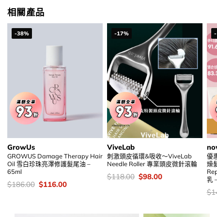
$149.00.
$88.00.
相關產品
-38%
-17%
GrowUs
ViveLab
no
GROWUS Damage Therapy Hair
刺激頭皮循環&吸收～ViveLab
優
Oil 雪白珍珠亮澤修護髮尾油 –
Needle Roller 專業頭皮微針滾輪
燥髮
65ml
Re
價
Original
Current
$
118.00
$
98.00
乳 –
錢：
price
price
價
Original
Current
$
186.00
$
116.00
was:
is:
錢：
price
price
價
$
1
$118.00.
$98.00.
was:
is:
錢
$186.00.
$116.00.