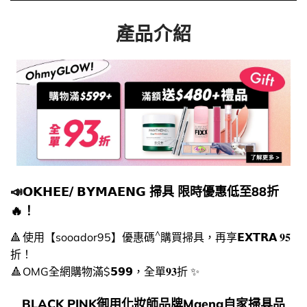
產品介紹
📣𝗢𝗞𝗛𝗘𝗘/ 𝗕𝗬𝗠𝗔𝗘𝗡𝗚 掃具 限時優惠低至88折
🔥！
^
🔺 使用【sooador95】優惠碼
購買掃具，再享𝗘𝗫𝗧𝗥𝗔 𝟗𝟓
折！
🔺 OMG全網購物滿$𝟱𝟵𝟵，全單𝟗𝟑折 ✨
BLACK PINK御用化妝師品牌Maeng自家掃具品