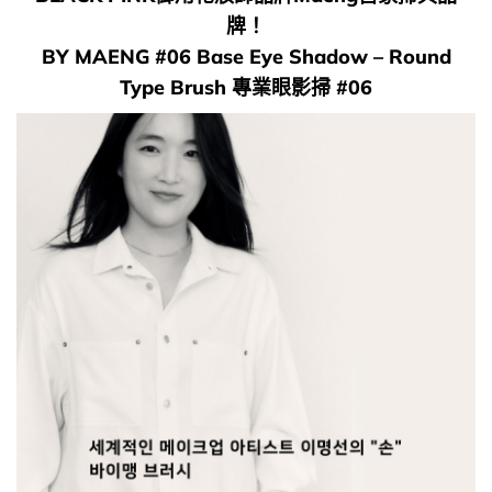
牌！
BY MAENG #06 Base Eye Shadow – Round
Type Brush 專業眼影掃 #06