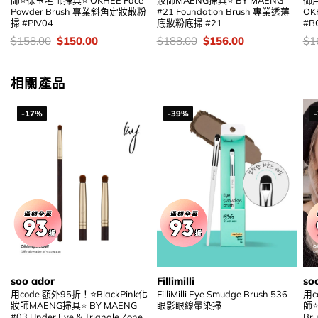
師⭐徐玉老師掃具⭐ OKHEE Face
妝師MAENG掃具⭐ BY MAENG
御
Powder Brush 專業斜角定妝散粉
#21 Foundation Brush 專業透薄
OK
掃 #PIV04
底妝粉底掃 #21
#B
價
Original
Current
價
Original
Current
價
$
158.00
$
150.00
$
188.00
$
156.00
$
1
錢：
price
price
錢：
price
price
錢
was:
is:
was:
is:
$158.00.
$150.00.
$188.00.
$156.00.
相關產品
-17%
-39%
soo ador
Fillimilli
so
用code 額外95折！⭐BlackPink化
FilliMilli Eye Smudge Brush 536
用c
妝師MAENG掃具⭐ BY MAENG
眼影眼線暈染掃
師⭐
#03 Under Eye & Triangle Zone
Br