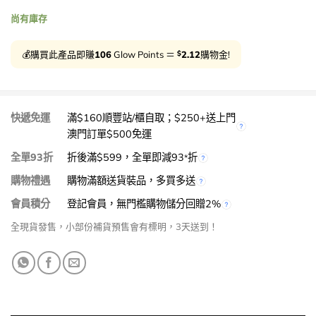
尚有庫存
$
💰購買此產品即賺
106
Glow Points ＝
2.12
購物金!
快遞免運
滿$160順豐站/櫃自取；$250+送上門
澳門訂單$500免運
全單93折
折後滿$599，全單即減93
折
*
購物禮遇
購物滿額送貨裝品，多買多送
會員積分
登記會員，無門檻購物儲分回贈2%
全現貨發售，小部份補貨預售會有標明，3天送到！