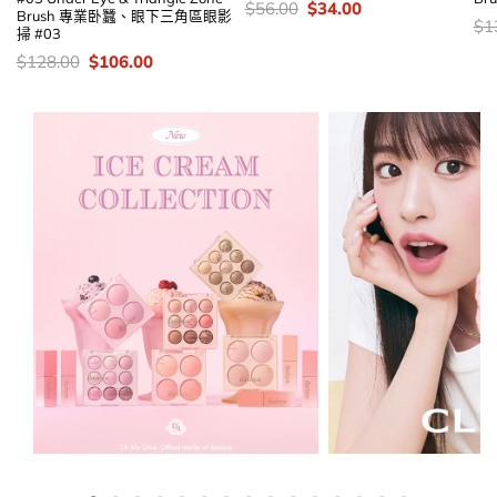
價
Original
Current
$
56.00
$
34.00
Brush 專業卧蠶、眼下三角區眼影
錢：
price
price
價
$
1
掃 #03
was:
is:
錢
$56.00.
$34.00.
價
Original
Current
$
128.00
$
106.00
錢：
price
price
was:
is:
$128.00.
$106.00.