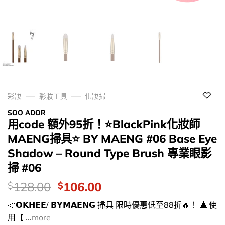
彩妝
彩妝工具
化妝掃
SOO ADOR
用code 額外95折！⭐BlackPink化妝師
MAENG掃具⭐ BY MAENG #06 Base Eye
Shadow – Round Type Brush 專業眼影
掃 #06
價
Original
Current
128.00
106.00
$
$
錢：
price
price
📣𝗢𝗞𝗛𝗘𝗘/ 𝗕𝗬𝗠𝗔𝗘𝗡𝗚 掃具 限時優惠低至88折🔥！ 🔺 使
was:
is:
用【 ...
more
$128.00.
$106.00.