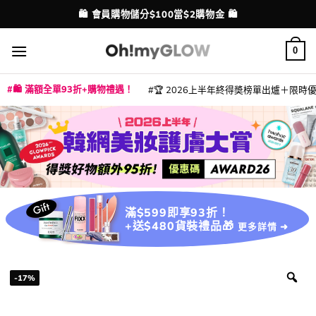
Skip
💳 支援消費券、FPS、八達通、PAYME、信用卡付款
配送港澳
to
content
0
🛍️ 滿額全單93折+購物禮遇！
🏆 2026上半年終得奬榜單出爐＋限時優惠
|
|
|
|
|
|
|
|
|
|
|
|
|
|
滿$599即享93折！
+送$480貨裝禮品🎁
更多詳情 ➜
-17%