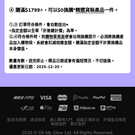
④ 購滿$1799^，可以$0換購*
精選貨裝產品
一件。
①,③ 訂單符合條件，會自動送出♥
^指定金額以全單「折後總計價」為準。
②,④符合條件時，到
購物車頁面
便會出現換購提示，必須將換購產
品加入購物袋，系統會扣減相應金額。購滿指定金額不計算換購品
本身價值。
數量有數，送完即止。贈品日期或會有偏短情況，不切退換。
優惠更新日期：2025-12-20。
配送及運費
退貨條款
網上購物入門
追蹤訂單狀況
評價留言條款
聯絡我們
關於我們
2026 © Oh My Glow Ltd. All Rights Reserved.