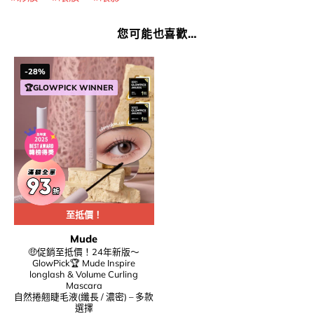
您可能也喜歡…
-28%
🏆GLOWPICK WINNER
至抵價！
Mude
🤑促銷至抵價！24年新版～
GlowPick🏆 Mude Inspire
longlash & Volume Curling
Mascara
自然捲翹睫毛液(纖長 / 濃密) – 多款
選擇