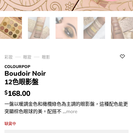
彩妝
眼妝
眼影
COLOURPOP
Boudoir Noir
12色眼影盤
價
168.00
$
錢：
一盤以暖調金色和橄欖綠色為主調的眼影盤，這種配色能更
突顯棕色眼球的美。配搭不 ...
more
缺貨中