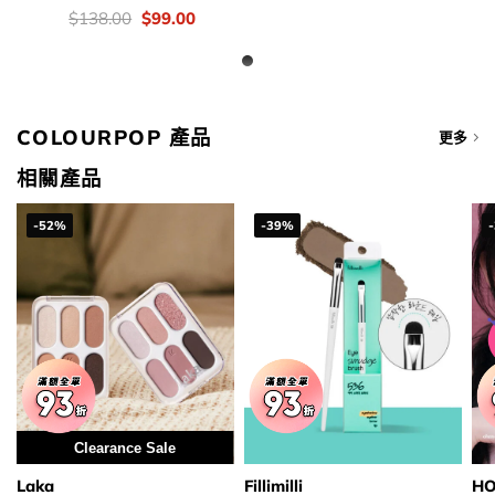
價
Original
Current
$
138.00
$
99.00
錢：
price
price
was:
is:
$138.00.
$99.00.
COLOURPOP 產品
更多
相關產品
-52%
-39%
Clearance Sale
Laka
Fillimilli
HO