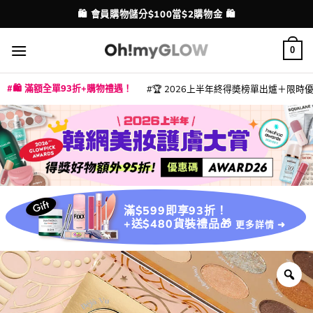
Skip
🛍️ 會員購物儲分$100當$2購物金 🛍️
配送港澳
to
content
0
🛍️ 滿額全單93折+購物禮遇！
🏆 2026上半年終得奬榜單出爐＋限時優惠
|
|
|
|
|
|
|
|
|
|
|
|
|
|
滿$599即享93折！
+送$480貨裝禮品🎁
更多詳情 ➜