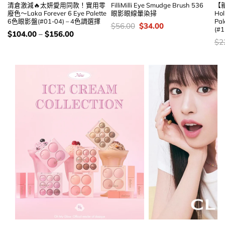
清倉激減🔥太妍愛用同款！實用零
FilliMilli Eye Smudge Brush 536
【新
廢色～Laka Forever 6 Eye Palette
眼影眼線暈染掃
Hol
6色眼影盤(#01-04) – 4色調選擇
Pal
價
Original
Current
$
56.00
$
34.00
(#
錢：
price
price
價
$
104.00
–
$
156.00
was:
is:
錢：
價
$
2
$56.00.
$34.00.
錢