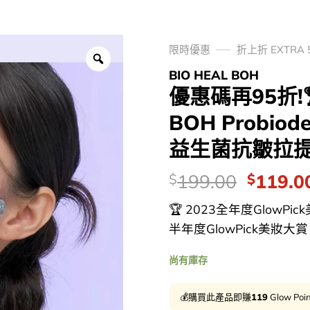
限時優惠
折上折 EXTRA 
BIO HEAL BOH
優惠碼再95折!
BOH Probiode
益生菌抗皺拉
價
Origina
199.00
119.0
$
$
錢：
price
🏆 2023全年度GlowPic
was:
半年度GlowPick美妝大賞 - 
$199.0
尚有庫存
💰購買此產品即賺
119
Glow Poi