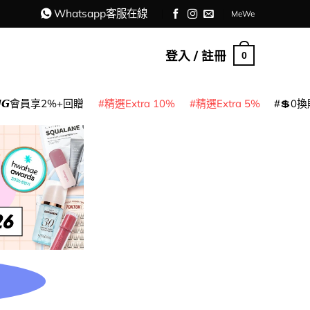
Whatsapp客服在線
MeWe
登入 / 註冊
0
𝙈𝙂會員享2%+回贈
精選Extra 10%
精選Extra 5%
💲0