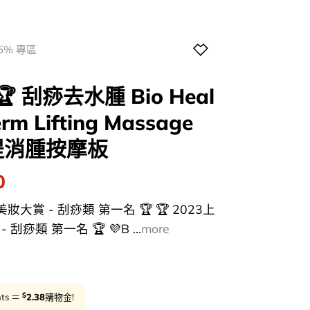
5% 專區
 刮痧去水腫 Bio Heal
rm Lifting Massage
提消腫按摩板
l
Current
0
price
k美妝大賞 - 刮痧類 第一名 🏆 🏆 2023上
is:
刮痧類 第一名 🏆 💜B ...
more
0.
$119.00.
$
nts ＝
2.38
購物金!