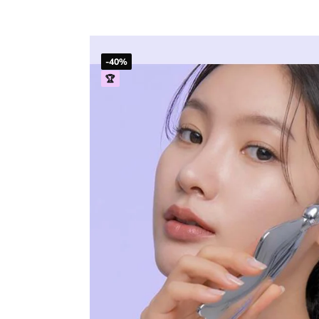
-40%
🏆