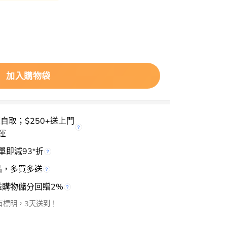
io Heal BOH Probioderm Lifting Massage 益生菌
加入購物袋
櫃自取；$250+送上門
運
單即減93
折
*
品，多買多送
檻購物儲分回贈2%
有標明，3天送到！