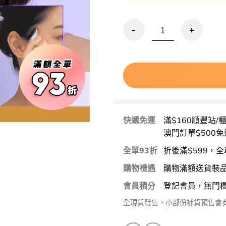
優惠碼再95折!🏆 刮痧去水腫 B
快遞免運
滿$160順豐站/
澳門訂單$500免
全單93折
折後滿$599，全
購物禮遇
購物滿額送貨裝
會員積分
登記會員，無門
全現貨發售，小部份補貨預售會