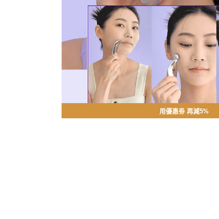
用優惠劵 再減5%