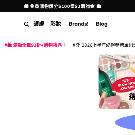
Skip
🛍️ 會員購物儲分$100當$2購物金 🛍️
配送港澳
to
content
護膚
彩妝
Brands!
Blog
🛍️ 滿額全單93折+購物禮遇！
🏆 2026上半年終得奬榜單出
|
|
|
|
|
|
|
|
|
|
|
|
|
|