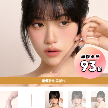
用優惠劵 再減5%