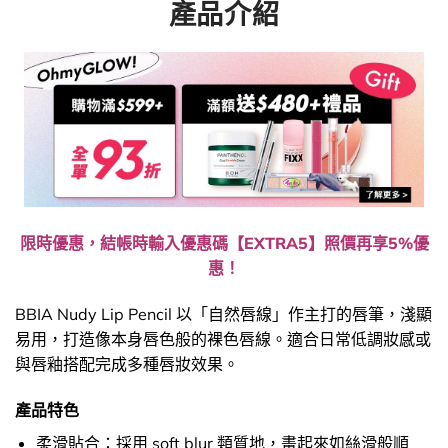
產品介紹
限時優惠，結帳時輸入優惠碼【EXTRA5】照價再享5%優
惠！
BBIA Nudy Lip Pencil 以「自然唇線」作主打的唇筆，淺顯
易用，打造像本身唇色般的裸色唇線。適合日常低調妝感或
與唇釉搭配完成多種唇妝效果。
產品特色
柔滑貼合：採用 soft blur 類質地，畫起來如絲滑般順