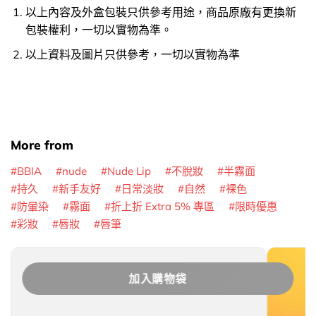
以上內容及外盒包裝只供參考用途，商品原廠有更換新
包裝權利，一切以實物為準。
以上資料及圖片只供參考，一切以實物為準
More from
BBIA
nude
Nude Lip
不脫妝
半霧面
持久
新手友好
日常淡妝
自然
裸色
防暈染
霧面
折上折 Extra 5% 專區
限時優惠
彩妝
唇妝
唇筆
加入購物袋