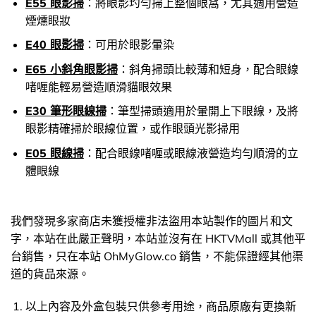
E55 眼影掃
：將眼影圴勻掃上整個眼窩，尤其適用營造
煙燻眼妝
E40 眼影掃
：可用於眼影暈染
E65 小斜角眼影掃
：斜角掃頭比較薄和短身，配合眼線
啫喱能輕易營造順滑貓眼效果
E30 筆形眼線掃
：筆型掃頭適用於暈開上下眼線，及將
眼影精確掃於眼線位置，或作眼頭光影掃用
E05 眼線掃
：配合眼線啫喱或眼線液營造均勻順滑的立
體眼線
我們發現多家商店未獲授權非法盜用本站製作的圖片和文
字，本站在此嚴正聲明，本站並沒有在 HKTVMall 或其他平
台銷售，只在本站 OhMyGlow.co 銷售，不能保證經其他渠
道的貨品來源。
以上內容及外盒包裝只供參考用途，商品原廠有更換新