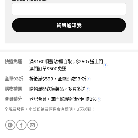
快遞免運
滿$160順豐站/櫃自取；$250+送上門
澳門訂單$500免運
全單93折
折後滿$599，全單即減93
折
*
購物禮遇
購物滿額送貨裝品，多買多送
會員積分
登記會員，無門檻購物儲分回贈2%
全現貨發售，小部份補貨預售會有標明，3天送到！