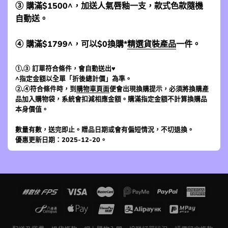
③ 購滿$1500^，加送人氣唇釉一支，款式色款隨機
自動送。
④ 購滿$1799^，可以$0換購*
精選貨裝產品
一件。
①,③ 訂單符合條件，會自動送出♥
^指定金額以全單「折後總計價」為準。
②,④符合條件時，到
購物車頁面
便會出現換購提示，必須將換購產
品加入購物袋，系統會扣減相應金額。購滿指定金額不計算換購品
本身價值。
數量有數，送完即止。贈品日期或會有偏短情況，不切退換。
優惠更新日期：2025-12-20。