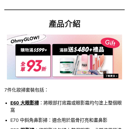
產品介紹
7件化妝掃套裝包括：
E60 大眼影掃
：將眼部打底霜或眼影霜均勻塗上整個眼
窩
E70 中斜角鼻影掃：適合用於眉骨打亮和畫鼻影