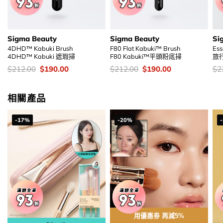
Sigma Beauty
Sigma Beauty
Si
4DHD™ Kabuki Brush
F80 Flat Kabuki™ Brush
Ess
4DHD™ Kabuki 遮瑕掃
F80 Kabuki™平頭粉底掃
旅
價
Original
Current
價
Original
Current
價
$
212.00
$
190.00
$
212.00
$
190.00
$
2
錢：
price
price
錢：
price
price
錢
was:
is:
was:
is:
$212.00.
$190.00.
$212.00.
$190.00.
相關產品
-17%
-20%
用優惠劵 再減5%