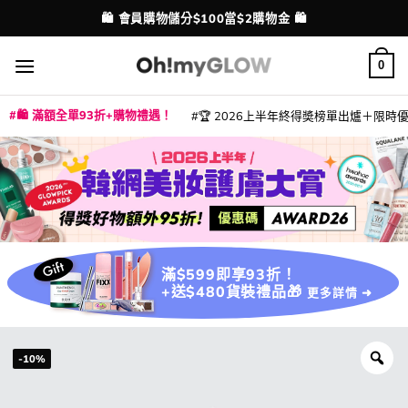
Skip
🛍️ 會員購物儲分$100當$2購物金 🛍️
配送港澳
to
content
0
🛍️ 滿額全單93折+購物禮遇！
🏆 2026上半年終得奬榜單出爐＋限時優惠
|
|
|
|
|
|
|
|
|
|
|
|
|
|
滿$599即享93折！
+送$480貨裝禮品🎁
更多詳情 ➜
-10%