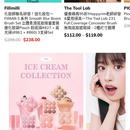
Fillimilli
The Tool Lab
PI
化妝師聯名研發！送化妝包～
優惠碼再95折!Happyrim老師研發
Pic
FilliMilli S 系列 Smooth Blur Beam
&愛用掃具～The Tool Lab 231
Br
Brush Set 立體柔滑底妝限量套裝
Full Coverage Concealer Brush
價
$
9
連化妝袋Pouch 粉底掃#827 + 高
無瑕底妝遮瑕掃 – 2種尺寸選擇
錢
光掃(#861 + #860) 3支掃Set
價
$
112.00
–
$
119.00
錢：
價
Original
Current
$
288.00
$
238.00
錢：
price
price
was:
is:
$288.00.
$238.00.