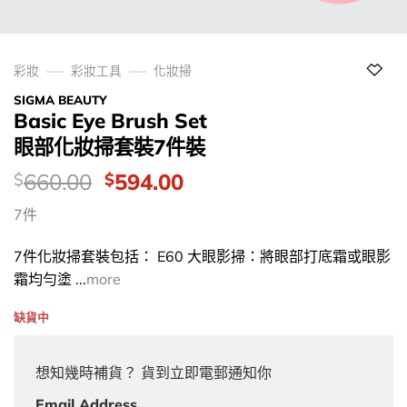
彩妝
彩妝工具
化妝掃
SIGMA BEAUTY
Basic Eye Brush Set
眼部化妝掃套裝7件裝
價
Original
Current
660.00
594.00
$
$
錢：
price
price
7件
was:
is:
$660.00.
$594.00.
7件化妝掃套裝包括： E60 大眼影掃：將眼部打底霜或眼影
霜均勻塗 ...
more
缺貨中
想知幾時補貨？ 貨到立即電郵通知你
Email Address