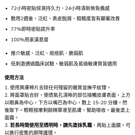
72小時密貼保濕持久力，24小時清新無負擔感
敷用2週後，泛紅、表皮脫屑、粗糙度皆有顯著改善
77%即時密貼提升率
100%用家滿意度
推介敏感、泛紅、痘痘肌、脆弱肌
低刺激通過臨床試驗，敏弱肌及易過敏膚質皆適用
使用方法
1. 使用爽膚棉片去除任何殘留的雜質並撫平紋理。
2. 將面罩貼合好，使透氣孔清晰的部位接觸皮膚表面，上方
以眼鼻為中心，下方以嘴巴為中心，敷上 15-20 分鐘，然
後取下。輕輕按摩剩餘精華液至肌膚，幫助吸收。最後塗上
面霜。
3.
若長時間使用至透明時，請先塗抹乳霜
，再貼上面膜。可
以進行密集的屏障護理。