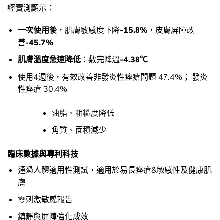
經實測顯示：
一次使用後
，肌膚敏感度下降
-15.8%
，皮膚屏障改
善
-45.7%
肌膚溫度急速降低
：敷完降溫
-4.38℃
使用4週後，有效改善非發炎性痤瘡問題 47.4%； 發炎
性痤瘡 30.4%
油脂、粗糙度降低
角質、面積減少
臨床數據與專利科技
通過人體適用性測試，適用於易長痤瘡&敏感性及健康肌
膚
零刺激敏感報告
鎮靜與屏障強化成效