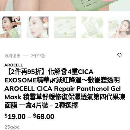
限時優惠
2件95折
AROCELL
【2件再95折】化解🏆4重CICA
EXOSOME精華🌿減紅降溫～敷後變透明
AROCELL CICA Repair Panthenol Gel
Mask 積雪草舒緩修復保濕透氣第四代果凍
面膜 一盒4片裝 – 2種選擇
價
19.00
–
68.00
$
$
錢：
25g/pc