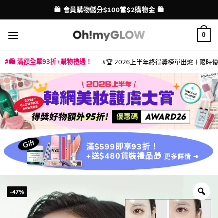
Skip
💳 支援消費券、FPS、八達通、PAYME、信用卡付款
配送港澳
to
content
0
🛍️ 滿額全單93折+購物禮遇！
🏆 2026上半年終得奬榜單出爐＋限時優惠
|
|
|
|
|
|
|
|
|
|
|
|
|
|
滿$599即享93折！
+送$480貨裝禮品🎁
更多詳情 ➜
-47%