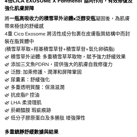
4倍CICA EXOSOME X Panthenol 協同作用，有效修復及
強化肌膚屏障
將
一瓶高吸收力的積雪草外泌體x泛醇安瓶
凝固後，為肌膚
帶來極佳的舒緩感
4重 Cica Exosome 將活性成分包裹在皮膚脂質結構中而封
裝在脂質體中
(積雪草萃取+羥基積雪草苷+積雪草苷+氫化卵磷脂)
🌿 積雪草外泌體: 多重積雪草萃取物，賦予強力舒緩效果
🌿 添加三文魚PDRN，提供強大的肌膚自我修復力
🌿 泛醇: 加乘修護、潤澤和屏障鞏固
🌿 尿囊素：舒緩強化
🌿 多重透明質酸：保濕滋潤
🌿 抗皮脂P 控油
🌿 LHA 柔滑理肌
🌿 菸鹼醯胺 瑕疵痕跡
🌿 低分子膠原蛋白及多勝肽 增強彈性
多重鎮靜舒緩數據與結果