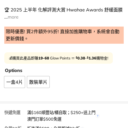
🏆 2025 上半年 化解評測大賞 Hwahae Awards 舒緩面膜
...
more
限時優惠! 買2件額外95折! 直接加進購物車，系統會自動
更新價錢。
$
$
💰購買此產品即賺
19-68
Glow Points ＝
0.38
-
1.36
購物金!
Options
一盒4片
散裝單片
快遞免運
滿$160順豐站/櫃自取；$250+送上門
澳門訂單$500免運