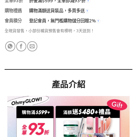
全單93折
折後滿$599，全單即減93
折
*
購物禮遇
購物滿額送貨裝品，多買多送
會員積分
登記會員，無門檻購物儲分回贈2%
全現貨發售，小部份補貨預售會有標明，3天送到！
產品介紹