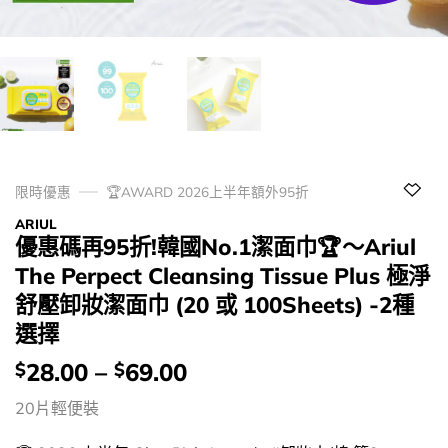
限時優惠
🏆AWARD 2026上半年額外95折
ARIUL
優惠碼再95折!韓國No.1潔面巾🏆～Ariul
The Perpect Cleansing Tissue Plus 極淨
舒壓卸妝潔面巾 (20 或 100Sheets) -2種
選擇
價
28.00
–
69.00
$
$
錢：
20片輕便裝