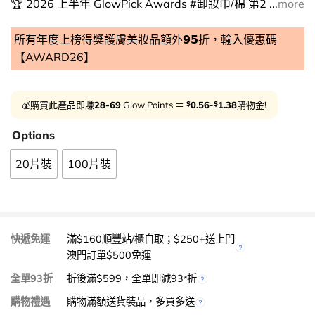
🏆 2026 上半年 GlowPick Awards #卸妝巾/棉 第2 ...
more
所有年度上榜得獎護膚美妝品額外𝟵𝟱折，輸入優惠碼
【AWARD26】
$
$
💰購買此產品即賺
28-69
Glow Points ＝
0.56
-
1.38
購物金!
Options
20片裝
100片裝
快遞免運
滿$160順豐站/櫃自取；$250+送上門
澳門訂單$500免運
全單93折
折後滿$599，全單即減93
折
*
購物禮遇
購物滿額送貨裝品，多買多送