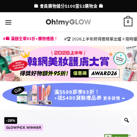
Skip
💳 支援消費券、FPS、八達通、PAYME、信用卡付款
配送港澳
to
content
0
🛍️ 滿額全單93折+購物禮遇！
🏆 2026上半年終得奬榜單出爐＋限時優惠
|
|
|
|
|
|
|
|
|
|
|
|
|
|
滿$599即享93折！
+送$480貨裝禮品🎁
更多詳情 ➜
-28%
GLOWPICK WINNER