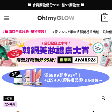
Skip
💳 支援消費券、FPS、八達通、PAYME、信用卡付款
配送港澳
to
content
0
🛍️ 滿額全單93折+購物禮遇！
🏆 2026上半年終得奬榜單出爐＋限時優惠
|
|
|
|
|
|
|
|
|
|
|
|
|
|
滿$599即享93折！
+送$480貨裝禮品🎁
更多詳情 ➜
-47%
🏆4連冠