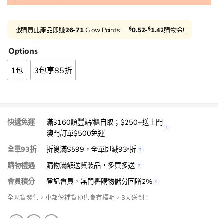
$
$
💰購買此產品即賺
26-71
Glow Points ＝
0.52
-
1.42
購物金!
Options
1包
3包享85折
快遞免運
滿$160順豐站/櫃自取；$250+送上門
澳門訂單$500免運
全單93折
折後滿$599，全單即減93
折
*
購物禮遇
購物滿額送貨裝品，多買多送
會員積分
登記會員，無門檻購物儲分回贈2%
全現貨發售，小部份補貨預售會有標明，3天送到！