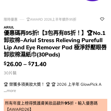
限時優惠
🏆AWARD 2026上半年額外95折
ARIUL
優惠碼再95折!【3包再有85折！】🏆No.1
卸妝棉~Ariul Stress Relieving Purefull
Lip And Eye Remover Pad 極淨舒壓眼唇
卸妝棉濕紙巾(30Pads)
價
26.00
–
71.40
$
$
錢：
30片裝
🏆 榮獲多項美妝大奬！ 🏆 🏆 2026 上半年 GlowPick A
...
more
所有年度上榜得獎護膚美妝品額外𝟵𝟱折，輸入優惠碼
【AWARD26】