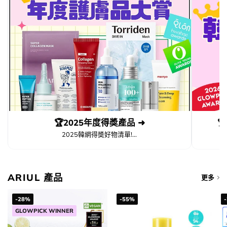
🏆2025年度得奬產品 ➜

2025韓網得奬好物清單!...
ARIUL 產品
更多
加入購物袋
-28%
-55%
GLOWPICK WINNER