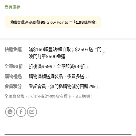
尚有庫存
$
💰購買此產品即賺
99
Glow Points ＝
1.98
購物金!
快遞免運
滿$160順豐站/櫃自取；$250+送上門
澳門訂單$500免運
全單93折
折後滿$599，全單即減93
折
*
購物禮遇
購物滿額送貨裝品，多買多送
會員積分
登記會員，無門檻購物儲分回贈2%
全現貨發售，小部份補貨預售會有標明，3天送到！