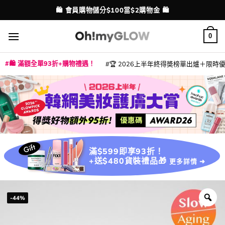
Skip
💳 支援消費券、FPS、八達通、PAYME、信用卡付款
配送港澳
to
content
0
🛍️ 滿額全單93折+購物禮遇！
🏆 2026上半年終得奬榜單出爐＋限時優惠
|
|
|
|
|
|
|
|
|
|
|
|
|
|
滿$599即享93折！
+送$480貨裝禮品🎁
更多詳情 ➜
-44%