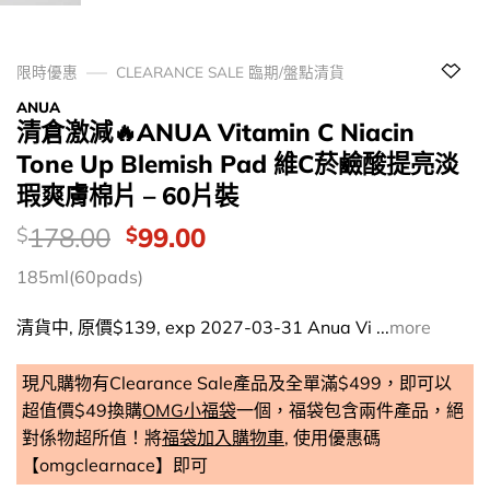
限時優惠
CLEARANCE SALE 臨期/盤點清貨
ANUA
清倉激減🔥ANUA Vitamin C Niacin
Tone Up Blemish Pad 維C菸鹼酸提亮淡
瑕爽膚棉片 – 60片裝
價
Original
Current
178.00
99.00
$
$
錢：
price
price
185ml(60pads)
was:
is:
$178.00.
$99.00.
清貨中, 原價$139, exp 2027-03-31 Anua Vi ...
more
現凡購物有Clearance Sale產品及全單滿$499，即可以
超值價$49換購
OMG小福袋
一個，福袋包含兩件產品，絕
對係物超所值！將
福袋加入購物車
, 使用優惠碼
【omgclearnace】即可