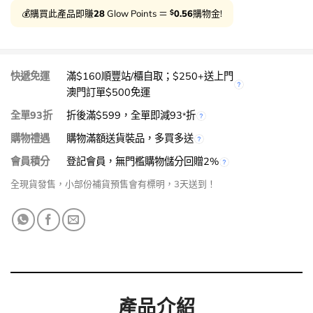
$
💰購買此產品即賺
28
Glow Points ＝
0.56
購物金!
快遞免運
滿$160順豐站/櫃自取；$250+送上門
澳門訂單$500免運
全單93折
折後滿$599，全單即減93
折
*
購物禮遇
購物滿額送貨裝品，多買多送
會員積分
登記會員，無門檻購物儲分回贈2%
全現貨發售，小部份補貨預售會有標明，3天送到！
產品介紹