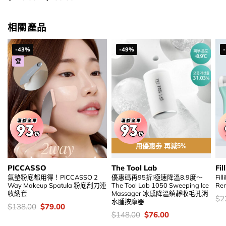
錢：
相關產品
-43%
-49%
🏆
用優惠劵 再減5%
PICCASSO
The Tool Lab
Fill
氣墊粉底都用得！PICCASSO 2
優惠碼再95折!極速降溫8.9度～
Fill
Way Makeup Spatula 粉底刮刀連
The Tool Lab 1050 Sweeping Ice
Re
收納套
Massager 冰感降溫鎮靜收毛孔消
價
$
2
水腫按摩器
錢
價
Original
Current
$
138.00
$
79.00
錢：
price
price
價
Original
Current
$
148.00
$
76.00
was:
is:
錢：
price
price