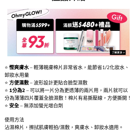
⭐
慳爽膚水
– 輕薄親膚棉片非常省水，能節省1/2化妝水、
卸妝水用量
⭐
方便濕敷
– 波形設計更貼合臉型濕敷
⭐
1分為2
– 可以將一片分為更透薄的兩片用，兩片就可以
分為薄薄四片覆蓋全臉濕敷！棉片有易撕壓線，方便撕開！
⭐
安全
– 無添加螢光增白劑
使用方法
沾濕棉片，擦拭肌膚輕拍/濕敷，爽膚水、卸妝水適用。