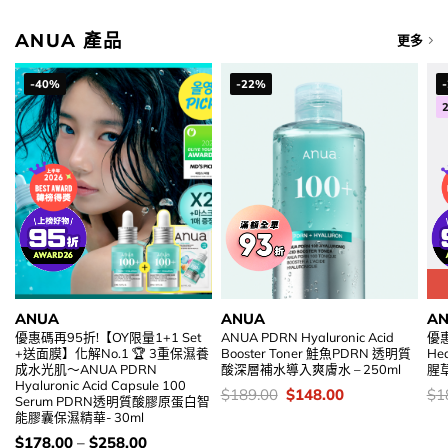
ANUA 產品
更多
-40%
-22%
ANUA
ANUA
A
優惠碼再95折!【OY限量1+1 Set
ANUA PDRN Hyaluronic Acid
優惠
+送面膜】化解No.1 🏆 3重保濕養
Booster Toner 鮭魚PDRN 透明質
Hea
成水光肌～ANUA PDRN
酸深層補水導入爽膚水 – 250ml
腥草
Hyaluronic Acid Capsule 100
價
Original
Current
價
$
189.00
$
148.00
$
1
Serum PDRN透明質酸膠原蛋白智
錢：
price
price
錢
能膠囊保濕精華- 30ml
was:
is:
$189.00.
$148.00.
價
$
178.00
–
$
258.00