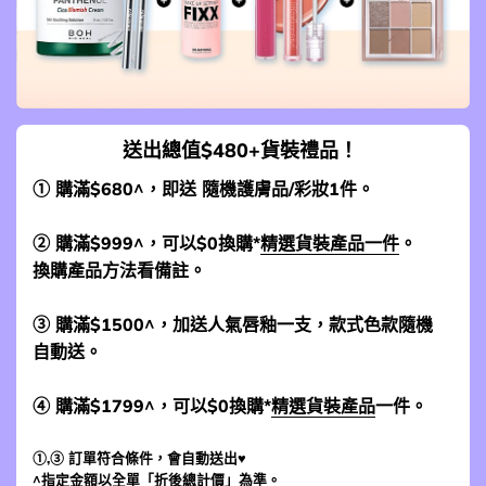
送出總值$480+貨裝禮品！
① 購滿$680^，即送 隨機護膚品/彩妝1件。
② 購滿$999^，可以$0換購*
精選貨裝產品一件
。
換購產品方法看備註。
③ 購滿$1500^，加送人氣唇釉一支，款式色款隨機
自動送。
④ 購滿$1799^，可以$0換購*
精選貨裝產品
一件。
①,③ 訂單符合條件，會自動送出♥
^指定金額以全單「折後總計價」為準。