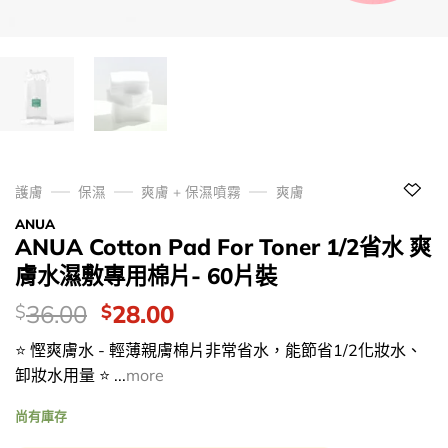
護膚
保濕
爽膚 + 保濕噴霧
爽膚
ANUA
ANUA Cotton Pad For Toner 1/2省水 爽
膚水濕敷專用棉片- 60片裝
價
Original
Current
36.00
28.00
$
$
錢：
price
price
⭐ 慳爽膚水 - 輕薄親膚棉片非常省水，能節省1/2化妝水、
was:
is:
卸妝水用量 ⭐ ...
more
$36.00.
$28.00.
尚有庫存