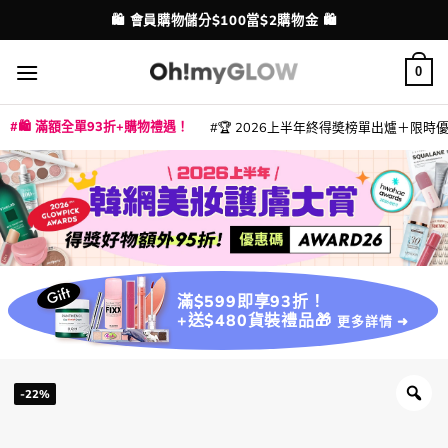
Skip
🛍️ 會員購物儲分$100當$2購物金 🛍️
配送港澳
to
content
0
🛍️ 滿額全單93折+購物禮遇！
🏆 2026上半年終得奬榜單出爐＋限時優惠
|
|
|
|
|
|
|
|
|
|
|
|
|
|
滿$599即享93折！
+送$480貨裝禮品🎁
更多詳情 ➜
-22%