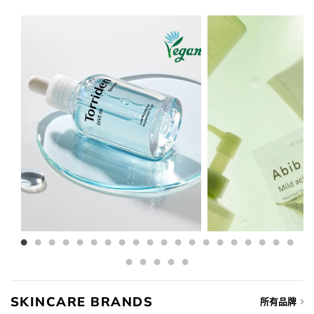
$138.00.
$79.00.
was:
is:
$148.00.
$76.00.
SKINCARE BRANDS
所有品牌