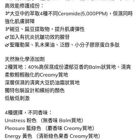
高效能修護成份：
🫘大豆中的萃取4種不同Ceramide(5,000PPM)，保濕同時
強化肌膚屏障
🫘碗豆、扁豆提取物，提升肌膚彈性
🌿加入有抗炎抗皺功效的腺苷
🌿聖羅勒葉、乳木果油、泛醇、小分子膠原蛋白多肽
天然無化學添加劑
2種質地：40%高保濕成份濃郁豆香的Balm狀質地、清爽
柔軟輕輕融化的Creamy質地
深層保濕的清爽大豆奶油霜狀質地
獨特包裝設計和繽紛的顏色
低敏低刺激
4種選擇，不同香味：
Unstress 粉色 （無香味 Balm質地）
Pleasure 藍綠色 （麝香味 Creamy質地）
Energy 黃色 （清新綠色果香 Creamy質地）