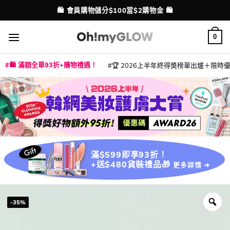
Skip
💳 支援消費券、FPS、八達通、PAYME、信用卡付款
配送港澳
to
content
0
🛍️ 滿額全單93折+購物禮遇！
🏆 2026上半年終得奬榜單出爐＋限時優惠
|
|
|
|
|
|
|
|
|
|
|
|
|
|
滿$599即享93折！
+送$480貨裝禮品🎁
更多詳情 ➜
-35%