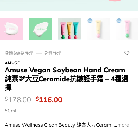
身體&頭髮護理
身體護理
AMUSE
Amuse Vegan Soybean Hand Cream
純素🫘大豆Ceramide抗皺護手霜 – 4種選
擇
價
Original
Current
178.00
116.00
$
$
錢：
price
price
50ml
was:
is:
$178.00.
$116.00.
Amuse Wellness Clean Beauty 純素大豆Cerami ...
more