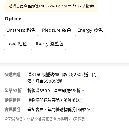
$
💰購買此產品即賺
116
Glow Points ＝
2.32
購物金!
Options
Unstress 粉色
Pleasure 藍色
Energy 黃色
Love 紅色
Liberty 淺藍色
快遞免運
滿$160順豐站/櫃自取；$250+送上門
澳門訂單$500免運
全單93折
折後滿$599，全單即減93
折
*
購物禮遇
購物滿額送貨裝品，多買多送
會員積分
登記會員，無門檻購物儲分回贈2%
全現貨發售，小部份補貨預售會有標明，3天送到！