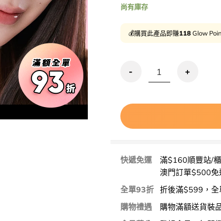
尚有庫存
💰購買此產品即賺
118
Glow Poi
清倉激減🔥AMUSE X 張員瑛 #Vo
快遞免運
滿$160順豐站/
澳門訂單$500免
全單93折
折後滿$599，全
購物禮遇
購物滿額送貨裝