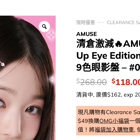
限時優惠
CLEARANCE 
AMUSE
清倉激減🔥AMU
Up Eye Edition
9色眼影盤 – #0
價
Origina
268.00
118.0
$
$
錢：
price
清貨中, 厡價$162, exp 202
was:
$268.0
現凡購物有Clearance
$49換購
OMG小福袋
一
值！將
福袋加入購物車
,