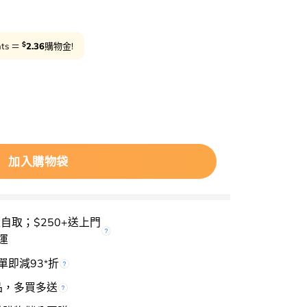
$
nts ＝
2.36
購物金!
lume Up Eye Edition 🎀 Eye Color Palette 9色眼影盤 
加入購物袋
櫃自取；$250+送上門
運
單即減93
折
*
品，多買多送