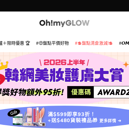
爐＋限時優惠 🏆
🤑盤點平價好物
💲盤點清倉激減!💲
𝙊
滿$599即享93折！
+送$480貨裝禮品🎁
更多詳情 ➜