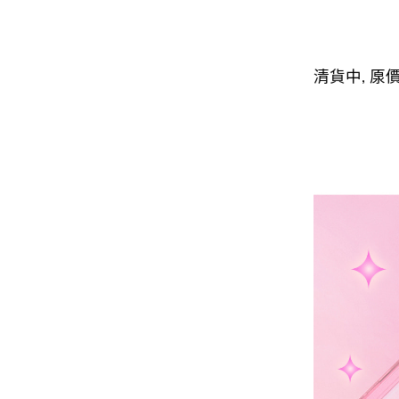
清貨中, 厡價$