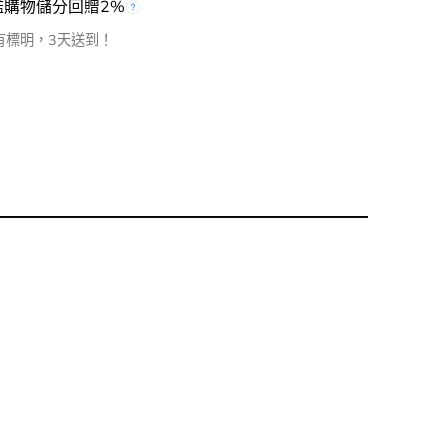
檻購物儲分回贈2%
有標明，3天送到！