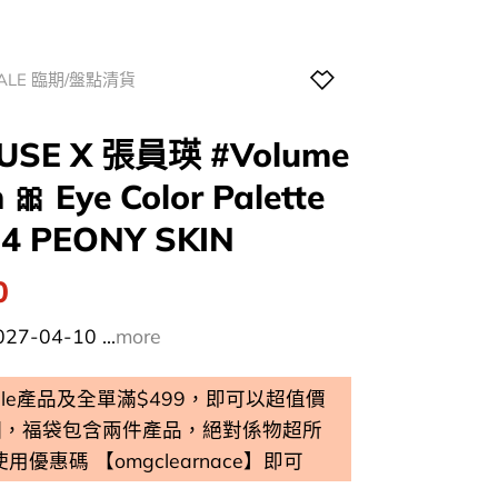
SALE 臨期/盤點清貨
SE X 張員瑛 #Volume
 🎀 Eye Color Palette
4 PEONY SKIN
l
Current
0
price
7-04-10 ...
more
is:
0.
$118.00.
 Sale產品及全單滿$499，即可以超值價
個，福袋包含兩件產品，絕對係物超所
 使用優惠碼 【omgclearnace】即可