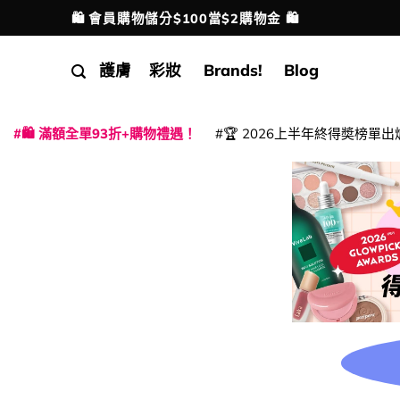
Skip
🛍️ 會員購物儲分$100當$2購物金 🛍️
配送港澳
to
content
護膚
彩妝
Brands!
Blog
🛍️ 滿額全單93折+購物禮遇！
🏆 2026上半年終得奬榜單出
|
|
|
|
|
|
|
|
|
|
|
|
|
|