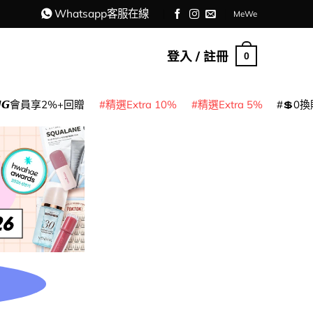
Whatsapp客服在線
MeWe
登入 / 註冊
0
𝙈𝙂會員享2%+回贈
精選Extra 10%
精選Extra 5%
💲0