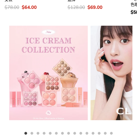
色眼
價
Original
Current
價
Original
Current
$
78.00
$
64.00
$
128.00
$
69.00
錢：
price
price
錢：
price
price
價
$
5
was:
is:
was:
is:
錢
$78.00.
$64.00.
$128.00.
$69.00.