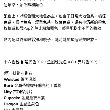
易暈染，顏色飽和顯色
配色上，以粉色和大地色為主，包含了日常大地色系，橘棕
色系，橘棕色系，煙熏色系，玫紫色系，還有小清新的粉色
玫瑰系和很Pop的芭比粉和藍色，輕易配搭出不同的妝效
盒內配以雙頭眼影掃和鏡子，隨時隨地塑造完美眼妝。
______________
十六色包括(啞光色 X 6，金屬珠光色 X 8，亮片色 X 2)：
(第一排從左到右)
Waisted
緞面淺粉
Barb
金屬帶檸檬綠偏光的丁香粉
Litty
古銅棕亮片
C
upcake
金屬薰衣草紫
Dragon
金屬金銅色
Leo
金屬藍