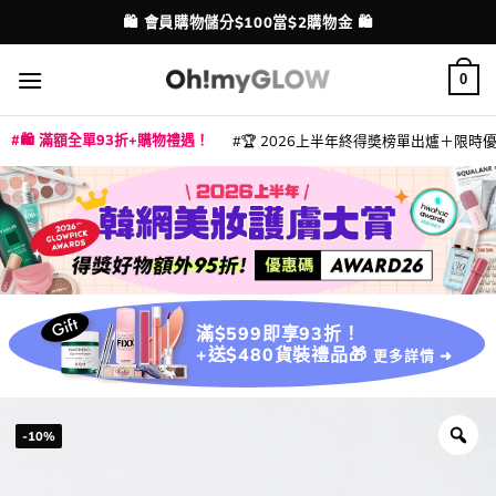
Skip
🛍️ 會員購物儲分$100當$2購物金 🛍️
配送港澳
to
content
0
🛍️ 滿額全單93折+購物禮遇！
🏆 2026上半年終得奬榜單出爐＋限時優惠
|
|
|
|
|
|
|
|
|
|
|
|
|
|
滿$599即享93折！
+送$480貨裝禮品🎁
更多詳情 ➜
-10%