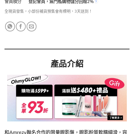
會員積分
登記會員，無門檻購物儲分回贈2%
全現貨發售，小部份補貨預售會有標明，3天送到！
產品介紹
和Amrezy聯名合作的限量眼影盤，眼影粉質軟糯細滑，容