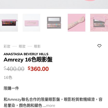
彩妝
眼妝
眼影
ANASTASIA BEVERLY HILLS
Amrezy 16色眼影盤
價
Original
Current
400.00
360.00
$
$
錢：
price
price
16色
was:
is:
$400.00.
$360.00.
限購一件
和Amrezy聯名合作的限量眼影盤，眼影粉質軟糯細滑，容
易暈染，顏色飽和顯色 ...
more