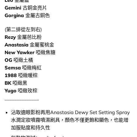
Gemini
古銅金亮片
Gorgina
金屬古銅色
(第二排從左到右)
Rezy
金屬芭比粉
Anastasia
金屬蜜桃金
New Yawker
啞緻焦糖
OG
啞緻土橘
Semsa
啞緻梅紅
1988
啞緻暖棕
BK
啞緻黑
Yugo
啞緻玫棕
______________
沾取適眼影粉再用Anastasia Dewy Set Setting Spray
水潤定妝噴霧噴濕刷具，顏色不僅更飽和顯色，也能增
加服貼度和持久性