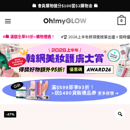
Skip
💳 支援消費券、FPS、八達通、PAYME、信用卡付款
配送港澳
to
content
0
🛍️ 滿額全單93折+購物禮遇！
🏆 2026上半年終得奬榜單出爐＋限時優惠
|
|
|
|
|
|
|
|
|
|
|
|
|
|
滿$599即享93折！
+送$480貨裝禮品🎁
更多詳情 ➜
-47%