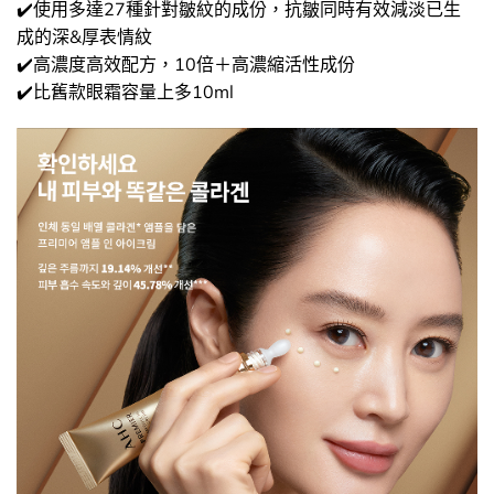
✔️使用多達27種針對皺紋的成份，抗皺同時有效減淡已生
成的深&厚表情紋
✔️高濃度高效配方，10倍＋高濃縮活性成份
✔️比舊款眼霜容量上多10ml