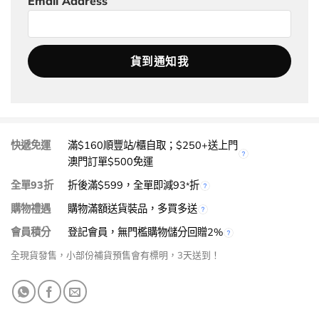
Email Address
快遞免運
滿$160順豐站/櫃自取；$250+送上門
澳門訂單$500免運
全單93折
折後滿$599，全單即減93
折
*
購物禮遇
購物滿額送貨裝品，多買多送
會員積分
登記會員，無門檻購物儲分回贈2%
全現貨發售，小部份補貨預售會有標明，3天送到！