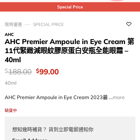
Special Price
限時優惠
SPECIAL PRICE
AHC
AHC Premier Ampoule in Eye Cream 第
11代緊緻減眼紋膠原蛋白安瓶全能眼霜 –
40ml
價
Original
Current
188.00
99.00
$
$
錢：
price
price
40ml
was:
is:
$188.00.
$99.00.
AHC Premier Ampoule in Eye Cream 2023最 ...
more
缺貨中
想知幾時補貨？ 貨到立即電郵通知你