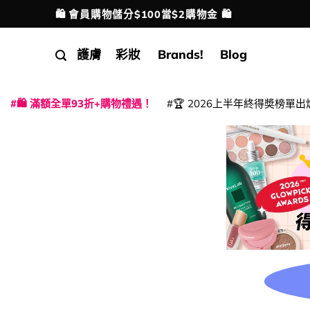
Skip
🛍️ 會員購物儲分$100當$2購物金 🛍️
配送港澳
to
content
護膚
彩妝
Brands!
Blog
🛍️ 滿額全單93折+購物禮遇！
🏆 2026上半年終得奬榜單出
|
|
|
|
|
|
|
|
|
|
|
|
|
|