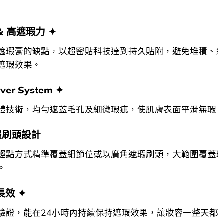
& 高遮瑕力 ✦
遮瑕膏的缺點，以超密貼科技達到持久貼附，避免堆積、
遮瑕效果。
over System ✦
體技術，均勻遮蓋毛孔及細微瑕疵，使肌膚表面平滑無瑕
瑕刷頭設計
輕點方式精準覆蓋細節位或以廣角遮瑕刷頭，大範圍覆蓋
。
長效 ✦
驗證，能在24小時內持續保持遮瑕效果，讓妝容一整天