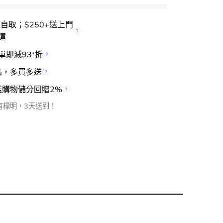
櫃自取；$250+送上門
運
單即減93
折
*
品，多買多送
檻購物儲分回贈2%
有標明，3天送到！