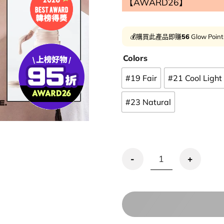
【AWARD26】
💰購買此產品即賺
56
Glow Poin
Colors
#19 Fair
#21 Cool Light
#23 Natural
優惠碼再95折!GlowPick🏆 A