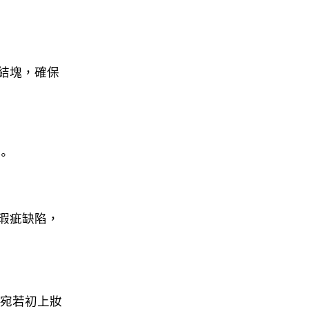
結塊，確保
。
瑕疵缺陷，
都宛若初上妝