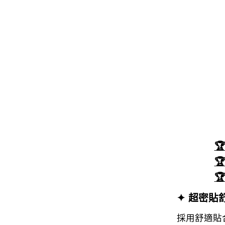



✦ 超密貼
採用舒適貼