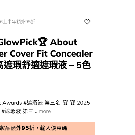
026上半年額外95折
owPick🏆 About
er Cover Fit Concealer
遮瑕舒適遮瑕液 – 5色
urrent
rice
k Awards #遮瑕液 第三名 🏆 🏆 2025
:
 #遮瑕液 第三 ...
more
56.00.
品額外𝟵𝟱折，輸入優惠碼