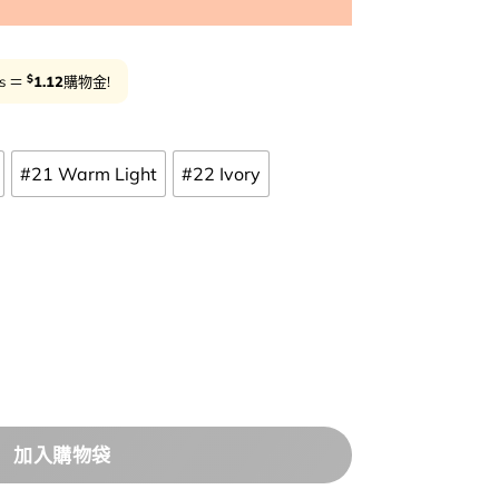
$
ts ＝
1.12
購物金!
#21 Warm Light
#22 Ivory
bout Tone Skin Layer Cover Fit Concealer 24
加入購物袋