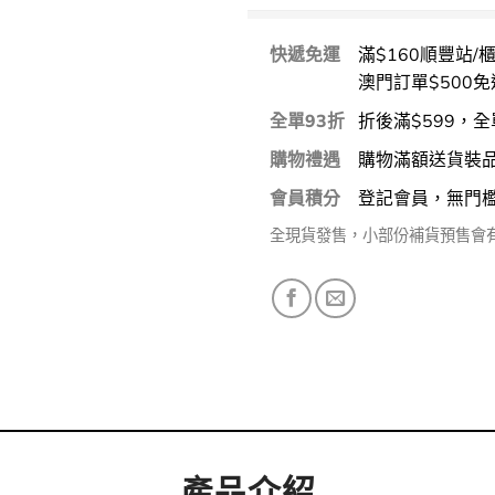
快遞免運
滿$160順豐站/
澳門訂單$500免
全單93折
折後滿$599，全
購物禮遇
購物滿額送貨裝
會員積分
登記會員，無門
全現貨發售，小部份補貨預售會
產品介紹