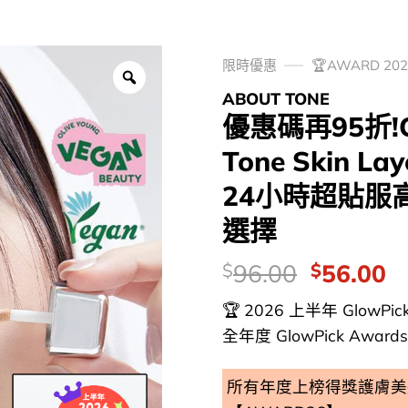
限時優惠
🏆AWARD 2
ABOUT TONE
優惠碼再95折!Gl
Tone Skin Lay
24小時超貼服高
選擇
價
Original
C
96.00
56.00
$
$
錢：
price
p
🏆 2026 上半年 GlowPic
was:
is
全年度 GlowPick Awards
$96.00.
$
所有年度上榜得獎護膚美妝