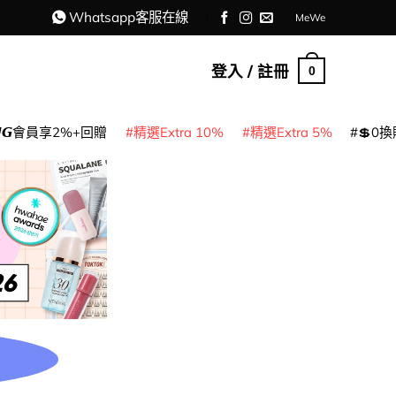
Whatsapp客服在線
MeWe
登入 / 註冊
0
𝙈𝙂會員享2%+回贈
精選Extra 10%
精選Extra 5%
💲0