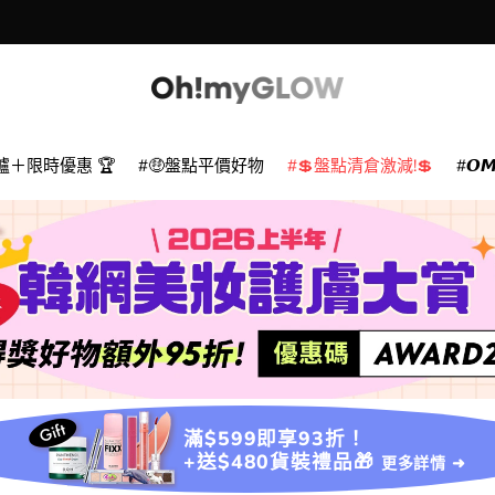
爐＋限時優惠 🏆
🤑盤點平價好物
💲盤點清倉激減!💲
𝙊
滿$599即享93折！
+送$480貨裝禮品🎁
更多詳情 ➜