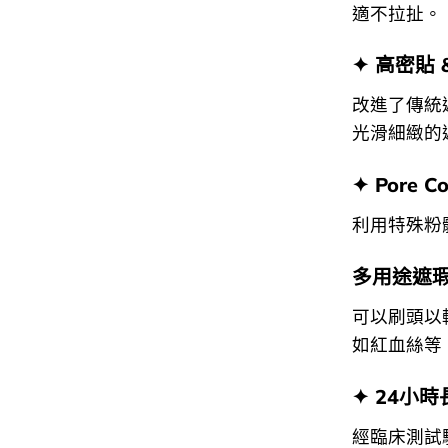
適不拉扯。
✦ 高密貼 
改進了傳統
光滑細緻的
✦ Pore C
利用特殊粉
多用途遮
可以刷頭以
如紅血絲等
✦ 24小時
經臨床測試