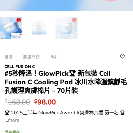
護膚
肌膚問題
毛孔
CELL FUSION C
#5秒降溫！GlowPick🏆 新包裝 Cell
Fusion C Cooling Pad 冰川水降溫鎮靜毛
孔護理爽膚棉片 – 70片裝
價
Original
Current
168.00
98.00
$
$
錢：
price
price
🏆 2025上半年 GlowPick Award #爽膚棉片類 第一名 🏆
was:
is:
...
more
$168.00.
$98.00.
尚有庫存