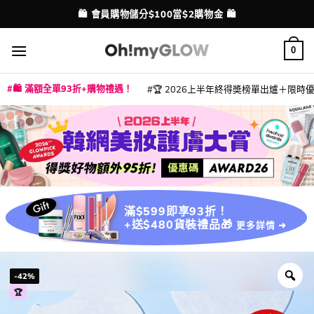
Skip
💳 支援消費券、FPS、八達通、PAYME、信用卡付款
配送港澳
to
content
0
🛍️ 滿額全單93折+購物禮遇！
🏆 2026上半年終得奬榜單出爐＋限時優惠
|
|
|
|
|
|
|
|
|
|
|
|
|
|
滿$599即享93折！
+送$480貨裝禮品🎁
更多詳情 ➜
-42%
🏆