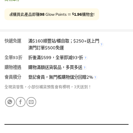
$
💰購買此產品即賺
98
Glow Points ＝
1.96
購物金!
快遞免運
滿$160順豐站/櫃自取；$250+送上門
澳門訂單$500免運
全單93折
折後滿$599，全單即減93
折
*
購物禮遇
購物滿額送貨裝品，多買多送
會員積分
登記會員，無門檻購物儲分回贈2%
全現貨發售，小部份補貨預售會有標明，3天送到！