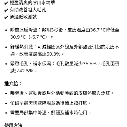
✔️ 輕盈清爽的冰川水精華
✔️ 有助改善粗大毛孔
✔️ 通過低敏測試
瞬間冰感降溫：敷用3秒後，皮膚溫度由36.7 °C降低至
30.9 °C（-5.7 °C）。
舒緩熱刺激：可減輕因紫外線及外部熱源引起的肌膚不
適，改善度最高達50.3%。
緊緻毛孔、補水保濕：毛孔數量減少35.5%，毛孔面積
減少42.5%。
推介給：
曝曬後、運動後或戶外活動導致的皮膚熱感與泛紅。
忙碌早晨需快速降溫並為後續上妝打底。
需要局部集中降溫、舒緩及補水時使用。
使用方法