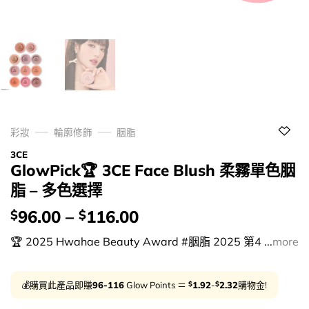
彩妝
輪廓修飾
胭脂
3CE
GlowPick🏆 3CE Face Blush 柔霧單色胭
脂 – 多色選擇
價
96.00
–
116.00
$
$
錢：
🏆 2025 Hwahae Beauty Award #胭脂 2025 第4 ...
more
$
$
💰購買此產品即賺
96-116
Glow Points ＝
1.92
-
2.32
購物金!