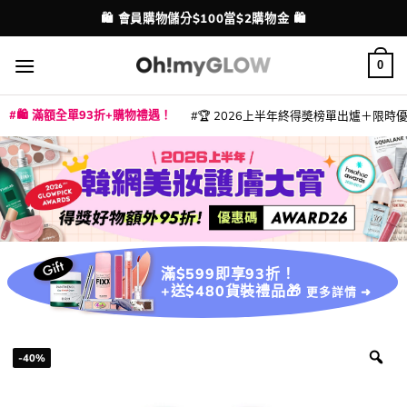
Skip
💳 支援消費券、FPS、八達通、PAYME、信用卡付款
配送港澳
to
content
0
🛍️ 滿額全單93折+購物禮遇！
🏆 2026上半年終得奬榜單出爐＋限時優惠
|
|
|
|
|
|
|
|
|
|
|
|
|
|
滿$599即享93折！
+送$480貨裝禮品🎁
更多詳情 ➜
-40%