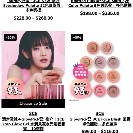
Journey色盤！3CE New Take
Knotted Pink盤～3CE Multi Eye
Eyeshadow Palette 12色眼影盤 –
Color Palette 9色眼影盤 – 多色選擇
多色選擇
價
$
198.00
–
$
235.00
錢：
價
$
228.00
–
$
268.00
錢：
-50%
-40%
Clearance Sale
3CE
3CE
清倉激減🔥GlowPick🏆! 推介！3CE
GlowPick🏆 3CE Face Blush 柔霧
Drop Glow Gel 水滴果凍水光啫喱唇
單色胭脂 – 多色選擇
蜜 – 10選擇
價
$
96.00
–
$
116.00