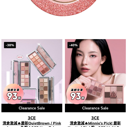
-38%
-40%
Clearance Sale
Clearance Sale
3CE
3CE
清倉激減🔥最新QuietBrown / Pink
清倉激減🔥Minnie’s Pick! 最新