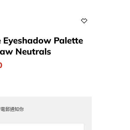
 Eyeshadow Palette
w Neutrals
l
Current
0
price
is:
0.
$268.00.
即電郵通知你