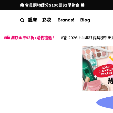
Skip
🛍️ 會員購物儲分$100當$2購物金 🛍️
配送港澳
to
content
護膚
彩妝
Brands!
Blog
🛍️ 滿額全單93折+購物禮遇！
🏆 2026上半年終得奬榜單出
|
|
|
|
|
|
|
|
|
|
|
|
|
|