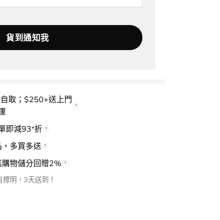
櫃自取；$250+送上門
運
單即減93
折
*
品，多買多送
檻購物儲分回贈2%
有標明，3天送到！