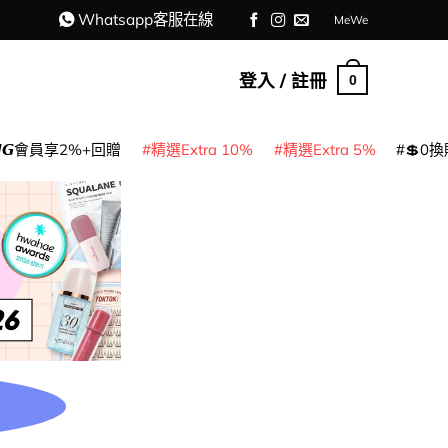
Whatsapp客服在線
MeWe
登入 / 註冊
0
𝙈𝙂會員享2%+回贈
精選Extra 10%
精選Extra 5%
💲0