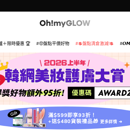
爐＋限時優惠 🏆
🤑盤點平價好物
💲盤點清倉激減!💲
𝙊
滿$599即享93折！
+送$480貨裝禮品🎁
更多詳情 ➜