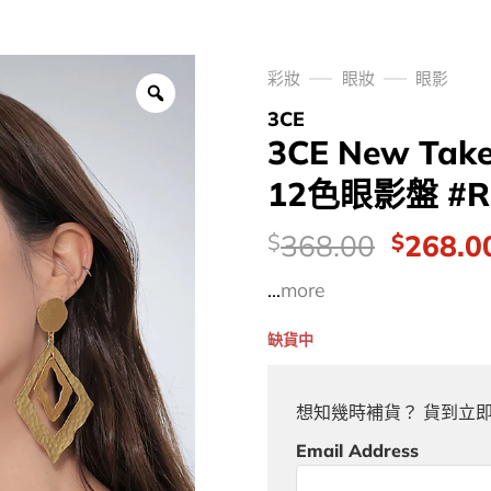
彩妝
眼妝
眼影
3CE
3CE New Take
12色眼影盤 #Ra
價
Origina
368.00
268.0
$
$
錢：
price
...
more
was:
$368.0
缺貨中
想知幾時補貨？ 貨到立
Email Address