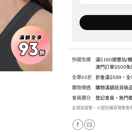
快遞免運
滿$160順豐站/
澳門訂單$500免
全單93折
折後滿$599，全
購物禮遇
購物滿額送貨裝
會員積分
登記會員，無門
全現貨發售，小部份補貨預售會