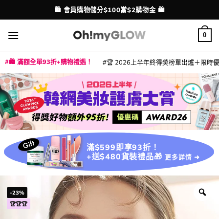
Skip
💳 支援消費券、FPS、八達通、PAYME、信用卡付款
配送港澳
to
content
0
🛍️ 滿額全單93折+購物禮遇！
🏆 2026上半年終得奬榜單出爐＋限時優惠
|
|
|
|
|
|
|
|
|
|
|
|
|
|
滿$599即享93折！
+送$480貨裝禮品🎁
更多詳情 ➜
-23%
🏆🏆🏆