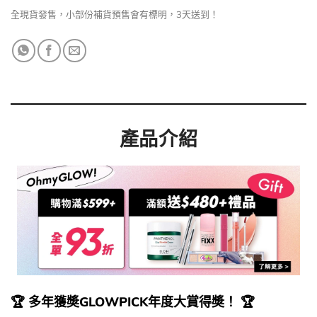
全現貨發售，小部份補貨預售會有標明，3天送到！
產品介紹
🏆 多年獲奬GLOWPICK年度大賞得奬！ 🏆