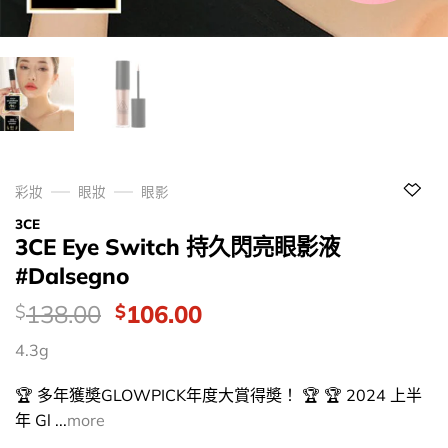
彩妝
眼妝
眼影
3CE
3CE Eye Switch 持久閃亮眼影液
#Dalsegno
價
Original
Current
138.00
106.00
$
$
錢：
price
price
4.3g
was:
is:
$138.00.
$106.00.
🏆 多年獲奬GLOWPICK年度大賞得奬！ 🏆 🏆 2024 上半
年 Gl ...
more