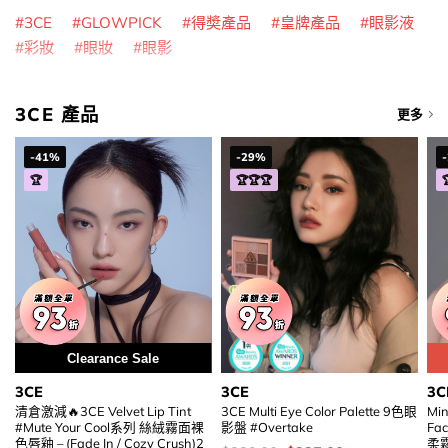
3CE
GLOWPICK
得奬產品
皇牌產品
眼影液
彩妝
眼妝
眼影
3CE 產品
更多
-41%
-29%
🏆
🏆🏆🏆
Clearance Sale
3CE
3CE
3C
清倉激減🔥3CE Velvet Lip Tint
3CE Multi Eye Color Palette 9色眼
Min
#Mute Your Cool系列 絲絨霧面裸
影盤 #Overtake
Fac
色唇釉 – (Fade In / Cozy Crush)2
柔霧