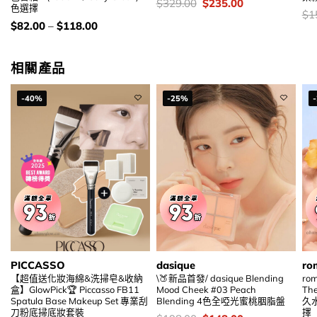
價
Original
Current
$
329.00
$
235.00
色選擇
錢：
price
price
價
$
1
was:
is:
錢
價
$
82.00
–
$
118.00
$329.00.
$235.00.
錢：
相關產品
-40%
-25%
PICCASSO
dasique
ro
【超值送化妝海綿&洗掃皂&收納
\🍑新品首發/ dasique Blending
ro
盒】GlowPick🏆 Piccasso FB11
Mood Cheek #03 Peach
The
Spatula Base Makeup Set 專業刮
Blending 4色全啞光蜜桃胭脂盤
久水
刀粉底掃底妝套裝
擇