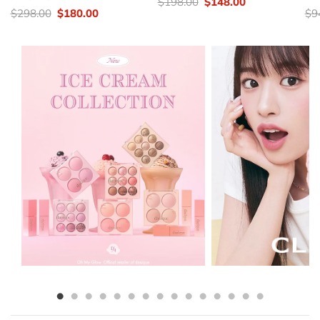
價
Original
Current
$
198.00
$
148.00
錢：
price
price
價
Original
Current
價
$
298.00
$
180.00
$
9
was:
is:
錢：
price
price
錢
$198.00.
$148.00.
was:
is:
$298.00.
$180.00.