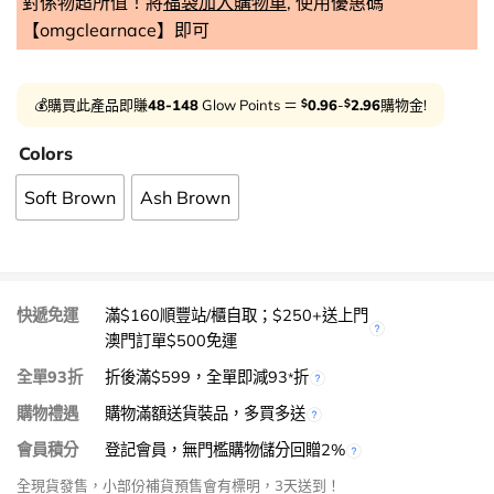
對係物超所值！將
福袋加入購物車
, 使用優惠碼
【omgclearnace】即可
$
$
💰購買此產品即賺
48-148
Glow Points ＝
0.96
-
2.96
購物金!
Colors
Soft Brown
Ash Brown
快遞免運
滿$160順豐站/櫃自取；$250+送上門
澳門訂單$500免運
全單93折
折後滿$599，全單即減93
折
*
購物禮遇
購物滿額送貨裝品，多買多送
會員積分
登記會員，無門檻購物儲分回贈2%
全現貨發售，小部份補貨預售會有標明，3天送到！