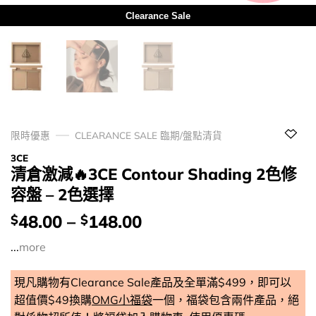
Clearance Sale
限時優惠
CLEARANCE SALE 臨期/盤點清貨
3CE
清倉激減🔥3CE Contour Shading 2色修
容盤 – 2色選擇
價
48.00
–
148.00
$
$
錢：
...
more
現凡購物有Clearance Sale產品及全單滿$499，即可以
超值價$49換購
OMG小福袋
一個，福袋包含兩件產品，絕