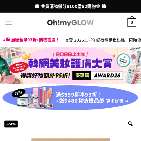
Skip
💳 支援消費券、FPS、八達通、PAYME、信用卡付款
⭐ 精選產品9折！【EXTRA10】
配送港澳
to
content
0
🛍️ 滿額全單93折+購物禮遇！
🏆 2026上半年終得奬榜單出爐＋限時優惠
|
|
|
|
|
|
|
|
|
|
|
|
|
|
滿$599即享93折！
+送$480貨裝禮品🎁
更多詳情 ➜
-74%