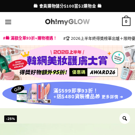
Skip
💳 支援消費券、FPS、八達通、PAYME、信用卡付款
配送港澳
to
content
0
🛍️ 滿額全單93折+購物禮遇！
🏆 2026上半年終得奬榜單出爐＋限時優惠
|
|
|
|
|
|
|
|
|
|
|
|
|
|
滿$599即享93折！
+送$480貨裝禮品🎁
更多詳情 ➜
-25%