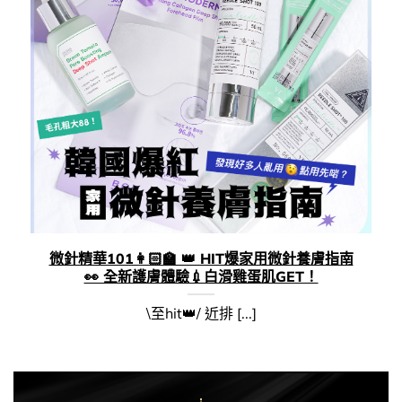
微針精華101👩🏻‍🏫​ 👑​ HIT爆家用微針養膚指南
👀 全新護膚體驗💉白滑​雞蛋肌GET！
\至hit👑/ 近排 [...]