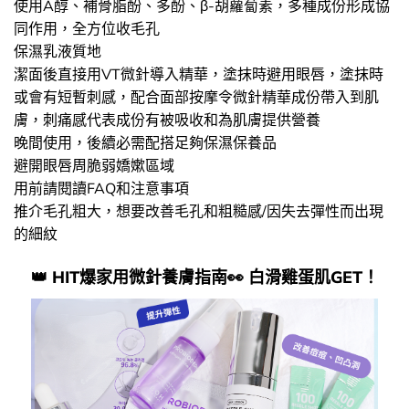
使用A醇、補骨脂酚、多酚、β-胡蘿蔔素，多種成份形成協
同作用，全方位收毛孔
保濕乳液質地
潔面後直接用VT微針導入精華，塗抹時避用眼唇，塗抹時
或會有短暫刺感，配合面部按摩令微針精華成份帶入到肌
膚，刺痛感代表成份有被吸收和為肌膚提供營養
晚間使用，後續必需配搭足夠保濕保養品
避開眼唇周脆弱嬌嫰區域
用前請閱讀FAQ和注意事項
推介毛孔粗大，想要改善毛孔和粗糙感/因失去彈性而出現
的細紋
👑​ HIT爆家用微針養膚指南👀 白滑​雞蛋肌GET！