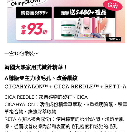
一盒10包散裝～
韓國大熱家用式微針精華！
A醇版💚主力收毛孔、改善細紋
𝙲𝙸𝙲𝙰𝙷𝚈𝙰𝙻𝙾𝙽™ + 𝙲𝙸𝙲𝙰 𝚁𝙴𝙴𝙳𝙻𝙴™ + 𝚁𝙴𝚃𝙸-𝙰
CICA REEDLE：來自礦物的矽石、CICA
CICAHYALON：活性成份積雪草萃取、3重透明質酸、積雪
草複合物、綠蜂膠萃取物
RETA A(維A複合成份)：使用穩定的第4代A醇，滲透至肌
膚，從而改善皮膚內部和表面的毛孔密度和鬆弛的毛孔