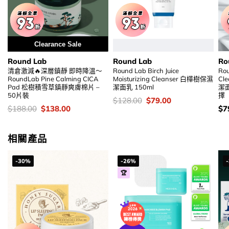
Clearance Sale
Round Lab
Round Lab
Ro
清倉激減🔥深層鎮靜 即時降溫～
Round Lab Birch Juice
Rou
RoundLab Pine Calming CICA
Moisturizing Cleanser 白樺樹保濕
Cl
Pad 松樹積雪草鎮靜爽膚棉片 –
潔面乳 150ml
潔面
50片裝
擇
價
Original
Current
$
128.00
$
79.00
錢：
price
price
價
Original
Current
價
$
188.00
$
138.00
$
7
was:
is:
錢：
price
price
錢
$128.00.
$79.00.
was:
is:
$188.00.
$138.00.
相關產品
-30%
-26%
🏆