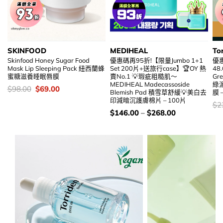
SKINFOOD
MEDIHEAL
To
Skinfood Honey Sugar Food
優惠碼再95折!【限量Jumbo 1+1
優
Mask Lip Sleeping Pack 紐西蘭蜂
Set 200片+送旅行case】🏆OY 熱
48
蜜糖滋養睡眠唇膜
賣No.1 💡瑕疵粗糙肌～
Gr
MEDIHEAL Madecassoside
綠
價
Original
Current
$
98.00
$
69.00
Blemish Pad 積雪草舒緩💡美白去
膜 –
錢：
price
price
印減暗沉護膚棉片 – 100片
was:
is:
價
$
2
$98.00.
$69.00.
錢
價
$
146.00
–
$
268.00
錢：
加入購物袋