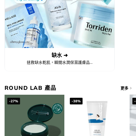
缺水 ➜
拯救缺水乾肌，瞬間水潤保濕護膚品...
ROUND LAB 產品
更多
-27%
-38%