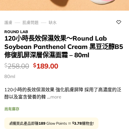
護膚
肌膚問題
缺水
ROUND LAB
120小時長效保濕效果～Round Lab
Soybean Panthenol Cream 黑豆泛醇B5
修復肌屏深層保濕面霜 – 80ml
價
Original
Current
258.00
189.00
$
$
錢：
price
price
80ml
was:
is:
$258.00.
$189.00.
120小時的長效保濕效果 強化肌膚屏障 採用了高濃度的泛
醇以及富含營養的韓 ...
more
尚有庫存
$
💰購買此產品即賺
189
Glow Points ＝
3.78
購物金!