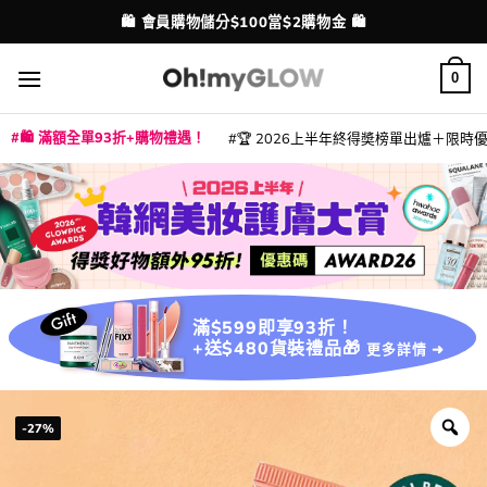
Skip
💳 支援消費券、FPS、八達通、PAYME、信用卡付款
配送港澳
to
content
0
🛍️ 滿額全單93折+購物禮遇！
🏆 2026上半年終得奬榜單出爐＋限時優惠
|
|
|
|
|
|
|
|
|
|
|
|
|
|
滿$599即享93折！
+送$480貨裝禮品🎁
更多詳情 ➜
-27%