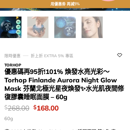
用優惠劵 再減5%
限時優惠
折上折 EXTRA 5% 專區
TORHOP
優惠碼再95折!101% 煥發水亮光彩～
Torhop Finlande Aurora Night Glow
Mask 芬蘭北極光星夜煥發✨水光肌夜間修
復膠囊睡眠面膜 – 60g
價
Original
Current
268.00
168.00
$
$
錢：
price
price
60g
was:
is:
$268.00.
$168.00.