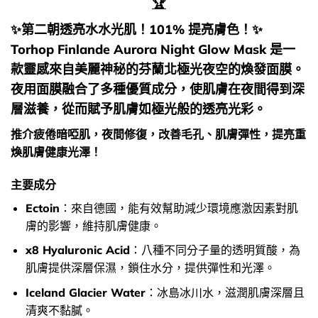
🏆
✨第二朝透亮水水光肌！101% 提亮膚色！✨
Torhop Finlande Aurora Night Glow Mask 是一
款靈感來自美麗神秘的芬蘭北極光夜空的煥發面膜。
夜用面膜融合了多種優質成分，使肌膚在夜間得到深
層滋養，從而賦予肌膚如極光般的透亮光彩。
推介疲倦暗啞肌，夜間修復，改善毛孔、肌膚彈性，提亮重
煥肌膚健康光澤！
主要成分
Ectoin
：來自德國，能有效幫助減少環境應激因素對肌
膚的影響，維持肌膚健康。
x8 Hyaluronic Acid
：八種不同分子量的透明質酸，為
肌膚提供深層保濕，鎖住水分，提供彈性和光澤。
Iceland Glacier Water
：冰島冰川水，滋潤肌膚深層且
清爽不黏膩。