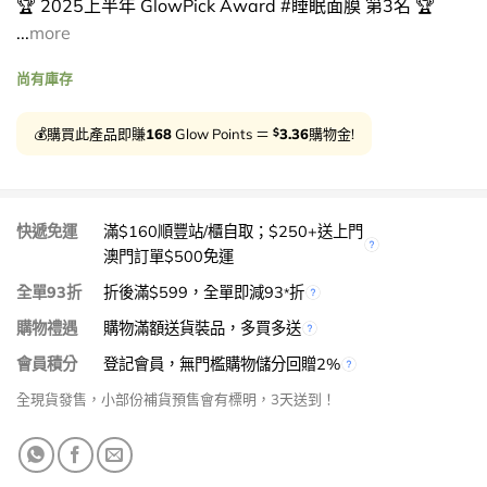
🏆 2025上半年 GlowPick Award #睡眠面膜 第3名 🏆
...
more
尚有庫存
$
💰購買此產品即賺
168
Glow Points ＝
3.36
購物金!
快遞免運
滿$160順豐站/櫃自取；$250+送上門
澳門訂單$500免運
全單93折
折後滿$599，全單即減93
折
*
購物禮遇
購物滿額送貨裝品，多買多送
會員積分
登記會員，無門檻購物儲分回贈2%
全現貨發售，小部份補貨預售會有標明，3天送到！