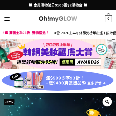
Skip
💳 支援消費券、FPS、八達通、PAYME、信用卡付款
配送港澳
to
content
0
🛍️ 滿額全單93折+購物禮遇！
🏆 2026上半年終得奬榜單出爐＋限時優惠
|
|
|
|
|
|
|
|
|
|
|
|
|
|
滿$599即享93折！
+送$480貨裝禮品🎁
更多詳情 ➜
-37%