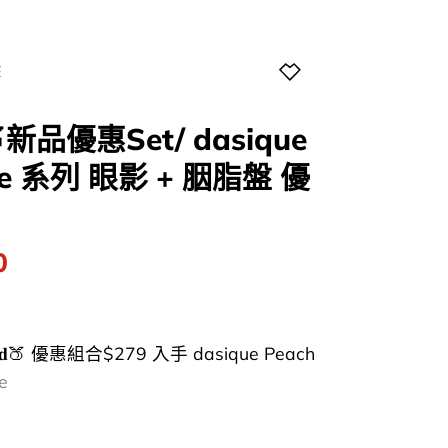
E
品優惠Set/ dasique
eze 系列 眼影 + 胭脂盤 優
l
Current
0
price
is:
0.
$274.00.
𝐚𝐜𝐡 𝐌𝐨𝐨𝐝🍑 優惠組合$279 入手 dasique Peach
e