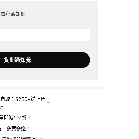
即電郵通知你
rice
S
櫃自取；$250+送上門
運
單即減93
折
*
品，多買多送