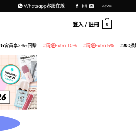
Whatsapp客服在線
MeWe
登入 / 註冊
0
𝙈𝙂會員享2%+回贈
精選Extra 10%
精選Extra 5%
💲0