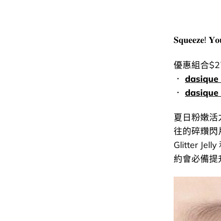
𝐒𝐪𝐮𝐞𝐞𝐳𝐞! 𝐘
優惠組合$279 
．
dasiqu
．
dasique
夏日粉嫩活
往的碎𧹍閃片不
Glitter Je
約會必備提