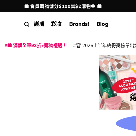
Skip
🛍️ 會員購物儲分$100當$2購物金 🛍️
配送港澳
to
content
護膚
彩妝
Brands!
Blog
🛍️ 滿額全單93折+購物禮遇！
🏆 2026上半年終得奬榜單出
|
|
|
|
|
|
|
|
|
|
|
|
|
|