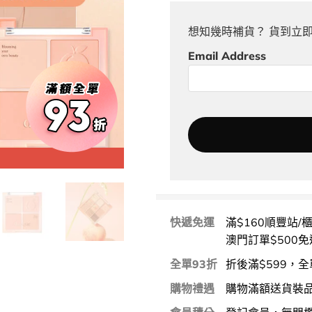
想知幾時補貨？ 貨到立
Email Address
Special P
快遞免運
滿$160順豐站/
澳門訂單$500免
全單93折
折後滿$599，全
購物禮遇
購物滿額送貨裝