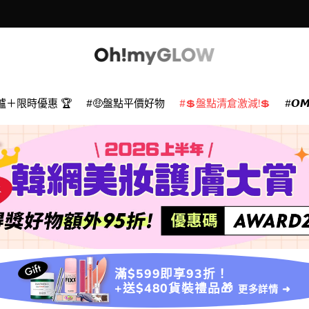
爐＋限時優惠 🏆
🤑盤點平價好物
💲盤點清倉激減!💲
𝙊
滿$599即享93折！
+送$480貨裝禮品🎁
更多詳情 ➜