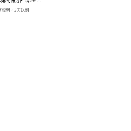
檻購物儲分回贈2%
有標明，3天送到！