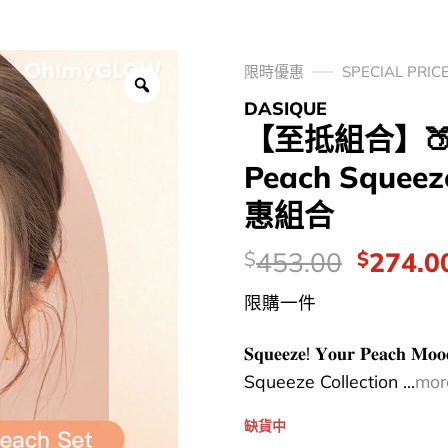
限時優惠
SPECIAL PRIC
DASIQUE
【至抵組合】🍑新
Peach Sque
惠組合
價
Origina
453.00
274.0
$
$
錢：
price
限購一件
was:
$453.0
𝐒𝐪𝐮𝐞𝐞𝐳𝐞! 𝐘𝐨𝐮𝐫 𝐏
Squeeze Collection ...
mor
缺貨中