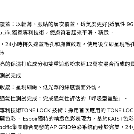
覆蓋：以輕薄、服貼的層次覆蓋，透氣度更好(透氣性 96.
 Pacific獨家專利技術，使膚質看起來平滑、精緻。
，24小時持久遮蓋毛孔和膚質紋理。使用後立即呈現毛
4%
亮的保濕打底成分和雙重遮瑕粉末經12萬次混合而成的
測試完成
妝感：呈現細緻、低光澤的絲感霧面外觀。
通氣性測試完成：完成通氣性評估的「呼吸型氣墊」。
利技術TONE LOCK 技術：採用首次應用的 TONE LO
麗色彩。 Espoir獨特的精緻色彩表現力，基於KAIST色
 Pacific集團聯合開發的AP GRID色彩系統而臻於完美，2