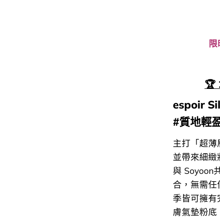
限
🏆
espoir Si
#質地輕
主打「超薄
並帶來細緻
與 Soyoo
合，無需任
季皆可擁有
膚氣墊粉底