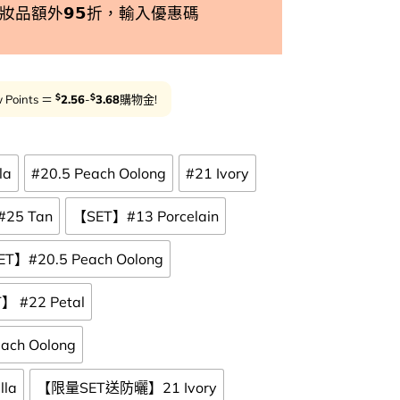
品額外𝟵𝟱折，輸入優惠碼
減5%
用
$
$
 Points ＝
2.56
-
3.68
購物金!
la
#20.5 Peach Oolong
#21 Ivory
#25 Tan
【SET】#13 Porcelain
T】#20.5 Peach Oolong
】 #22 Petal
ch Oolong
la
【限量SET送防曬】21 Ivory