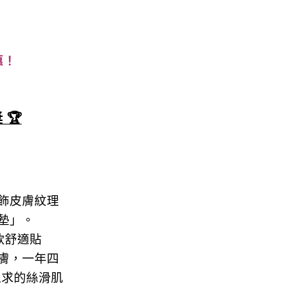
惠！
 🏆
飾皮膚紋理
墊」。
一款舒適貼
膚，一年四
以求的絲滑肌