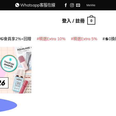
Whatsapp客服在線
MeWe
登入 / 註冊
0
𝙈𝙂會員享2%+回贈
精選Extra 10%
精選Extra 5%
💲0