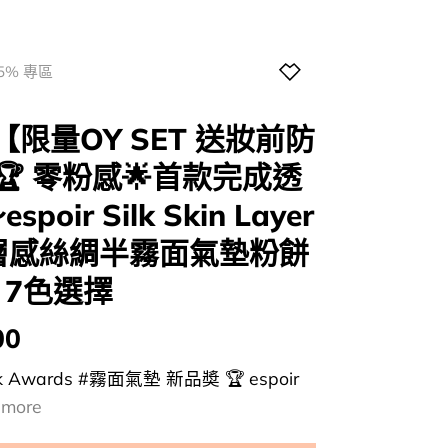
5% 專區
【限量OY SET 送妝前防
k🏆 零粉感🌟首款完成透
ir Silk Skin Layer
超薄層感絲綢半霧面氣墊粉餅
 – 7色選擇
00
k Awards #霧面氣墊 新品奬 🏆 espoir
.
more