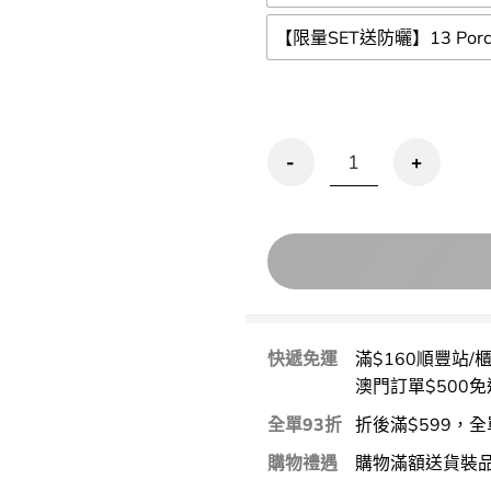
【限量SET送防曬】13 Porce
優惠碼再95折!【限量OY SET
快遞免運
滿$160順豐站/
澳門訂單$500免
全單93折
折後滿$599，全
購物禮遇
購物滿額送貨裝