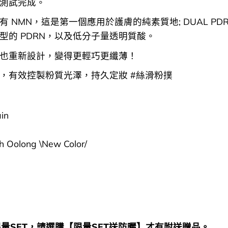
測試完成。
有 NMN，這是第一個應用於護膚的純素質地; DUAL PD
型的 PDRN，以及低分子量透明質酸。
也重新設計，變得更輕巧更纖薄！
，有效控製粉質光澤，持久定妝 #絲滑粉撲
in
h Oolong \New Color/
限量SET，請選購【限量SET送防曬】才有附送贈品。