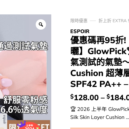
限時優惠
折上折 EXTRA 
ESPOIR
優惠碼再95折!
曬】GlowPic
氣測試的氣墊～espo
Cushion 
SPF42 PA++
價
128.00
–
184.
$
$
錢：
🏆 2026 上半年 GlowPic
Silk Skin Layer Cushion ..