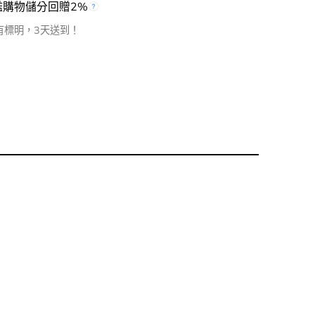
檻購物儲分回贈2%
有標明，3天送到！