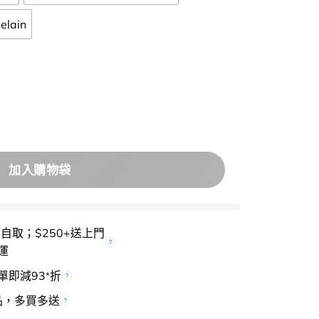
lain
 送妝前防曬】GlowPick🏆 零粉感🌟首款完成透氣測試的氣墊～espoi
加入購物袋
櫃自取；$250+送上門
運
單即減93
折
*
品，多買多送