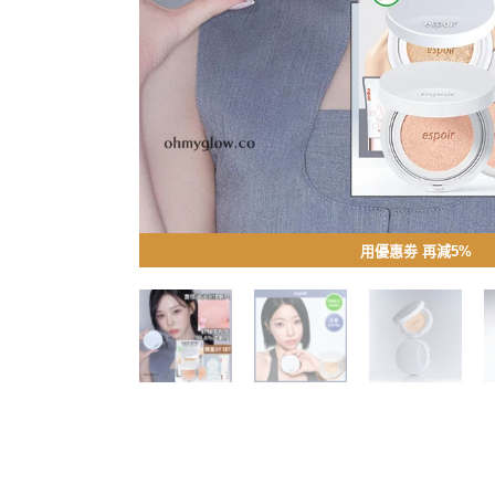
用優惠劵 再減5%