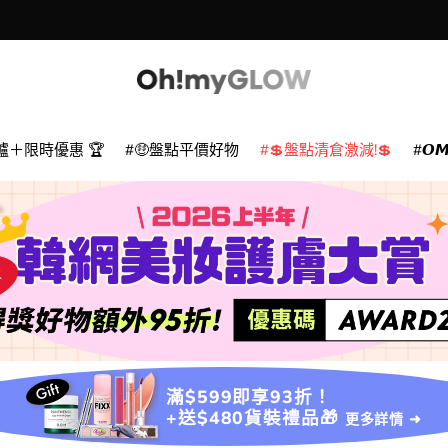
爐＋限時優惠 🏆
🤑盤點平價好物
💲盤點清倉激減!💲
𝙊
滿$599即享93折！
+送$480貨裝禮品🎁
更多詳情 ➜