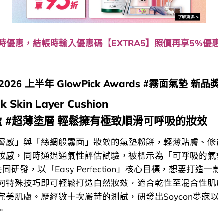
時優惠，結帳時輸入優惠碼【EXTRA5】照價再享5%優
 2026 上半年 GlowPick Awards #霧面氣墊 新品奬
lk Skin Layer Cushion
盈 #超薄塗層 輕鬆擁有極致順滑可呼吸的妝效
層感」與「絲綢般霧面」妝效的氣墊粉餅，輕薄貼膚、修
妝感，同時通過通氣性評估試驗，被標示為「可呼吸的氣
n共同研發，以「Easy Perfection」核心目標，想要打造
何特殊技巧即可輕鬆打造自然妝效，適合乾性至混合性肌
完美肌膚。歷經數十次嚴苛的測試，研發出Soyoon夢寐
。