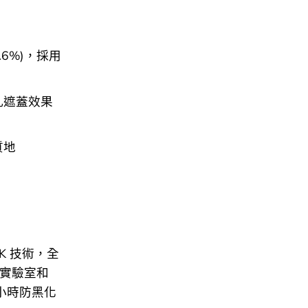
6%)，採用
孔遮蓋效果
質地
CK 技術，全
彩實驗室和
4小時防黑化