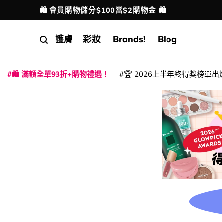
Skip
🛍️ 會員購物儲分$100當$2購物金 🛍️
配送港澳
to
content
護膚
彩妝
Brands!
Blog
🛍️ 滿額全單93折+購物禮遇！
🏆 2026上半年終得奬榜單出
|
|
|
|
|
|
|
|
|
|
|
|
|
|