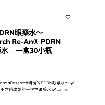
DRN眼藥水～
rch Re-An® PDRN
眼藥水 – 一盒30小瓶
l
Current
price
s:
0.
$96.00.
rmaResearch研發的PDRN眼藥水～ ✔️
不含防腐劑的一次性眼藥水 ✔️ ...
more