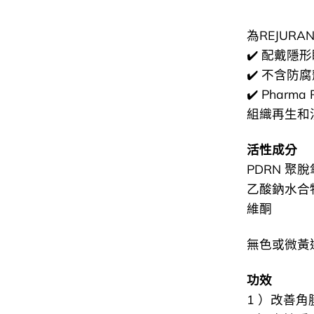
為REJURA
✔️ 配戴隱
✔️ 不含防
✔️ Phar
組織再生和
活性成分
PDRN 聚
乙酸鈉水合
維酮
無色或微黃
功效
1 ）改善