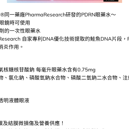
N®同一藥廠PharmaResearch研發的PDRN眼藥水～
形眼鏡時可使用
腐劑的一次性眼藥水
ma Research 自家專利DNA優化技術提取的鮭魚DNA片段，
消炎作用。
脫氧核糖核苷酸鈉 每毫升眼藥水含有0.75mg
物、氯化鈉、磷酸氫鈉水合物、磷酸二氫鈉二水合物、注
透明液體眼液
角膜及結膜微損傷及營養供應！