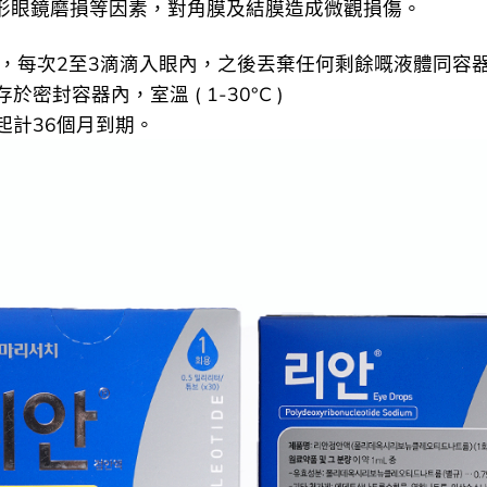
隱形眼鏡磨損等因素，對角膜及結膜造成微觀損傷。
次，每次2至3滴滴入眼內，之後丟棄任何剩餘嘅液體同容
於密封容器內，室溫 ( 1-30°C )
起計36個月到期。