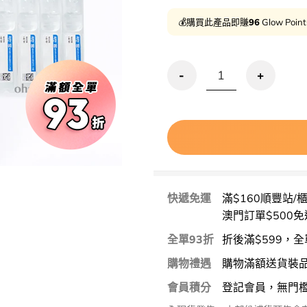
💰購買此產品即賺
96
Glow Poin
韓國藥房熱賣PDRN眼藥水～Phar
快遞免運
滿$160順豐站/
澳門訂單$500免
全單93折
折後滿$599，全
購物禮遇
購物滿額送貨裝
會員積分
登記會員，無門