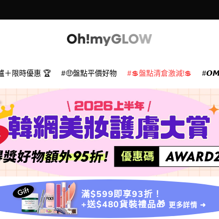
爐＋限時優惠 🏆
🤑盤點平價好物
💲盤點清倉激減!💲
𝙊
滿$599即享93折！
+送$480貨裝禮品🎁
更多詳情 ➜