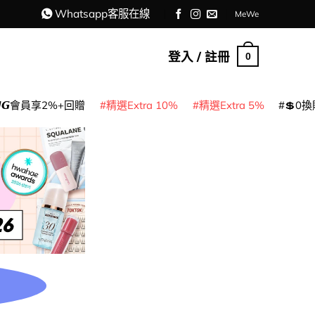
Whatsapp客服在線
MeWe
登入 / 註冊
0
𝙈𝙂會員享2%+回贈
精選Extra 10%
精選Extra 5%
💲0