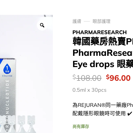
護膚
眼部護理
PHARMARESEARCH
韓國藥房熱賣P
PharmaResea
Eye drops 
價
Origina
108.00
96.00
$
$
錢：
price
0.5ml x 30pcs
was:
i
$108.0
為REJURAN®同一藥廠Pha
配戴隱形眼鏡時可使用 ✔️ 
尚有庫存