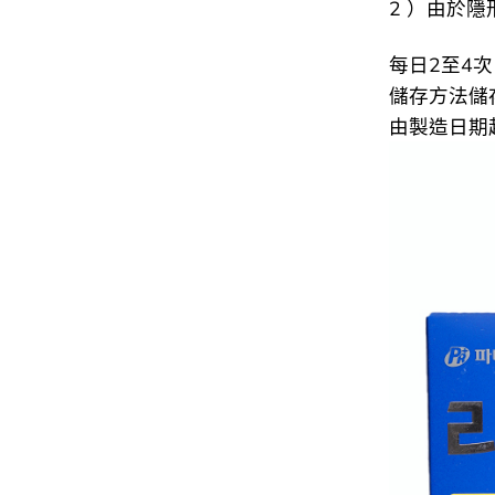
2 ）由於
每日2至4
儲存方法儲存
由製造日期