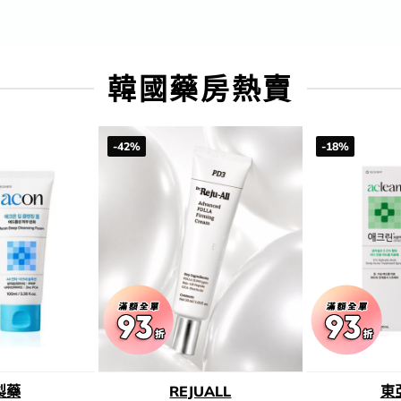
韓國藥房熱賣
-42%
-18%
製藥
REJUALL
東