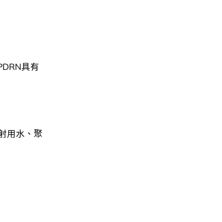
PDRN具有
射用水、聚