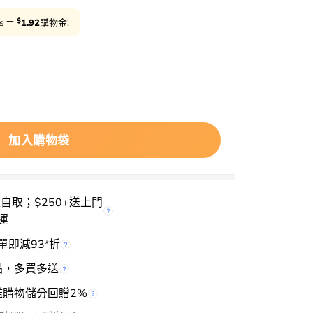
$
ts ＝
1.92
購物金!
maResearch Re-An® PDRN Eye drops 眼藥水 – 一
加入購物袋
櫃自取；$250+送上門
運
單即減93
折
*
品，多買多送
檻購物儲分回贈2%