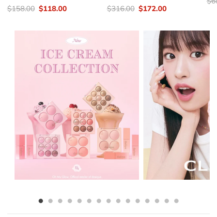
價
$
6
錢
價
Original
Current
價
Original
Current
$
158.00
$
118.00
$
316.00
$
172.00
錢：
price
price
錢：
price
price
was:
is:
was:
is:
$158.00.
$118.00.
$316.00.
$172.00.