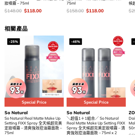
妝噴霧 – 75ml
75ml
候超
價
Original
Current
價
Original
Current
價
$
148.00
$
118.00
$
158.00
$
118.00
$
2
錢：
price
price
錢：
price
price
錢
was:
is:
was:
is:
$148.00.
$118.00.
$158.00.
$118.00.
相關產品
-25%
-46%
Special Price
Special Price
So Natural
So Natural
ZO
So Natural Real Matte Make Up
＼超值1＋1組合／ So Natural
Dai
Setting FIXX Spray 全天候超完美
Real Matte Make Up Setting FIXX
Ma
定妝噴霧 – 清爽強效控油霧面款 –
Spray 全天候超完美定妝噴霧 – 清
50
75ml
爽強效控油霧面款 – 75ml x 2