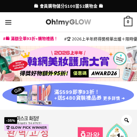
Skip
💳 支援消費券、FPS、八達通、PAYME、信用卡付款
配送港澳
to
content
0
🛍️ 滿額全單93折+購物禮遇！
🏆 2026上半年終得奬榜單出爐＋限時優惠
|
|
|
|
|
|
|
|
|
|
|
|
|
|
滿$599即享93折！
+送$480貨裝禮品🎁
更多詳情 ➜
-35%
🏆 GLOW PICK WINNER