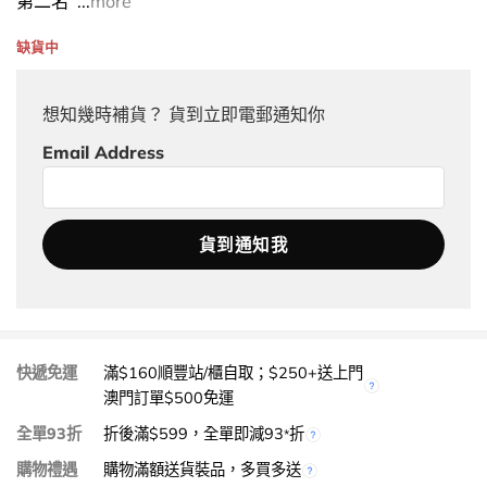
第二名 ...
more
缺貨中
想知幾時補貨？ 貨到立即電郵通知你
Email Address
快遞免運
滿$160順豐站/櫃自取；$250+送上門
澳門訂單$500免運
全單93折
折後滿$599，全單即減93
折
*
購物禮遇
購物滿額送貨裝品，多買多送