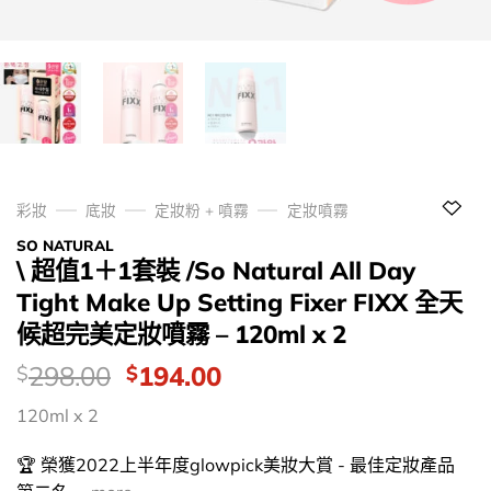
彩妝
底妝
定妝粉 + 噴霧
定妝噴霧
SO NATURAL
\ 超值1＋1套裝 /So Natural All Day
Tight Make Up Setting Fixer FIXX 全天
候超完美定妝噴霧 – 120ml x 2
價
Original
Current
298.00
194.00
$
$
錢：
price
price
120ml x 2
was:
is:
$298.00.
$194.00.
🏆 榮獲2022上半年度glowpick美妝大賞 - 最佳定妝產品