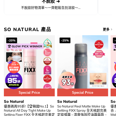
不脫妝 ➜
不脫妝好物清單～一齊輕鬆告別溶妝～...
SO NATURAL 產品
更多
-20%
-25%
🏆 GLOW PICK WINNER
Special Price
Special Price
So Natural
So Natural
So
優惠碼再95折!【🏆韓國No.1】So
So Natural Real Matte Make Up
優
Natural All Day Tight Make Up
Setting FIXX Spray 全天候超完美
合 ／
Setting Fixer FIXX 全天候超完美定
定妝噴霧 – 清爽強效控油霧面款 –
Mak