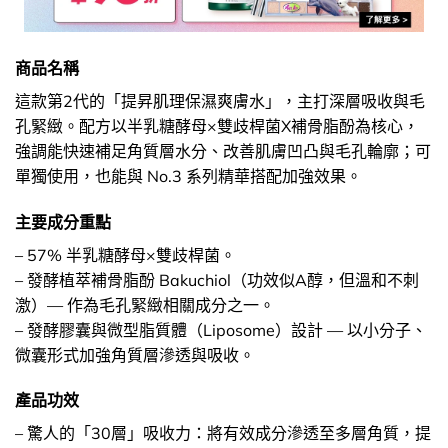
商品名稱
這款第2代的「提昇肌理保濕爽膚水」，主打深層吸收與毛
孔緊緻。配方以半乳糖酵母×雙歧桿菌X補骨脂酚為核心，
強調能快速補足角質層水分、改善肌膚凹凸與毛孔輪廓；可
單獨使用，也能與 No.3 系列精華搭配加強效果。
主要成分重點
– 57% 半乳糖酵母×雙歧桿菌。
– 發酵植萃補骨脂酚 Bakuchiol（功效似A醇，但溫和不刺
激）— 作為毛孔緊緻相關成分之一。
– 發酵膠囊與微型脂質體（Liposome）設計 — 以小分子、
微囊形式加強角質層滲透與吸收。
產品功效
– 驚人的「30層」吸收力：將有效成分滲透至多層角質，提