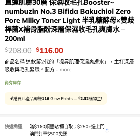
直達肌膚30層 保濕收毛孔Booster~
numbuzin No.3 Bifida Bakuchiol Zero
Pore Milky Toner Light 半乳糖酵母×雙歧
桿菌X補骨脂酚深層保濕收毛孔爽膚水 –
200ml
價
Original
Current
208.00
116.00
$
$
錢：
price
price
商品名稱 這款第2代的「提昇肌理保濕爽膚水」，主打深層
was:
is:
吸收與毛孔緊緻。配方 ...
more
$208.00.
$116.00.
尚有庫存
$
💰購買此產品即賺
116
Glow Points ＝
2.32
購物金!
快遞免運
滿$160順豐站/櫃自取；$250+送上門
澳門訂單$500免運