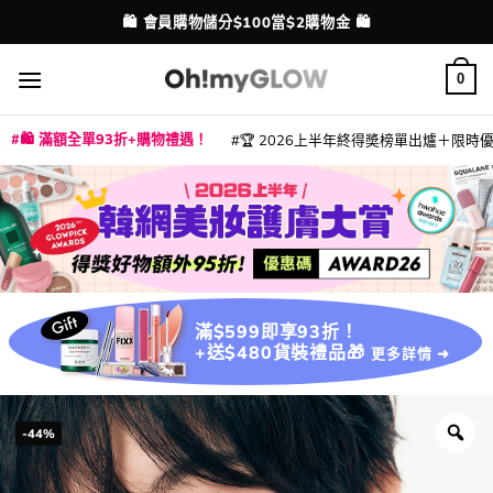
Skip
💳 支援消費券、FPS、八達通、PAYME、信用卡付款
配送港澳
to
content
0
🛍️ 滿額全單93折+購物禮遇！
🏆 2026上半年終得奬榜單出爐＋限時優惠
|
|
|
|
|
|
|
|
|
|
|
|
|
|
滿$599即享93折！
+送$480貨裝禮品🎁
更多詳情 ➜
-44%