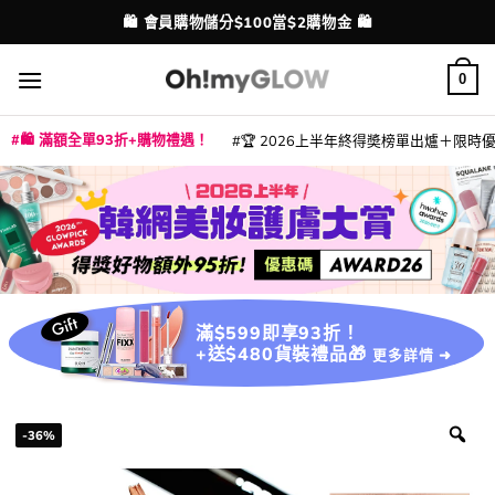
Skip
💳 支援消費券、FPS、八達通、PAYME、信用卡付款
配送港澳
to
content
0
🛍️ 滿額全單93折+購物禮遇！
🏆 2026上半年終得奬榜單出爐＋限時優惠
|
|
|
|
|
|
|
|
|
|
|
|
|
|
滿$599即享93折！
+送$480貨裝禮品🎁
更多詳情 ➜
-36%