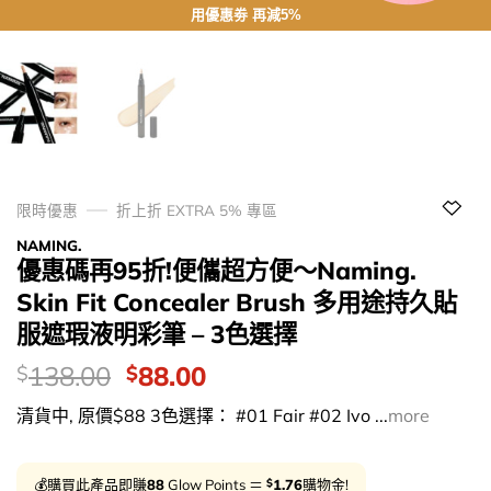
用優惠劵 再減5%
限時優惠
折上折 EXTRA 5% 專區
NAMING.
優惠碼再95折!便儶超方便～Naming.
Skin Fit Concealer Brush 多用途持久貼
服遮瑕液明彩筆 – 3色選擇
價
Original
Current
138.00
88.00
$
$
錢：
price
price
清貨中, 原價$88 3色選擇： #01 Fair #02 Ivo ...
more
was:
is:
$138.00.
$88.00.
$
💰購買此產品即賺
88
Glow Points ＝
1.76
購物金!