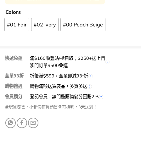
Colors
#01 Fair
#02 Ivory
#00 Peach Beige
快遞免運
滿$160順豐站/櫃自取；$250+送上門
澳門訂單$500免運
全單93折
折後滿$599，全單即減93
折
*
購物禮遇
購物滿額送貨裝品，多買多送
會員積分
登記會員，無門檻購物儲分回贈2%
全現貨發售，小部份補貨預售會有標明，3天送到！