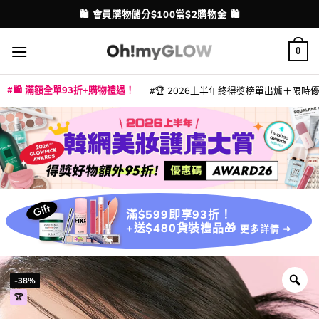
Skip
💳 支援消費券、FPS、八達通、PAYME、信用卡付款
配送港澳
to
content
0
🛍️ 滿額全單93折+購物禮遇！
🏆 2026上半年終得奬榜單出爐＋限時優惠
|
|
|
|
|
|
|
|
|
|
|
|
|
|
滿$599即享93折！
+送$480貨裝禮品🎁
更多詳情 ➜
-38%
🏆