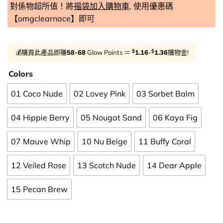
對係物超所值！將
福袋加入購物車
, 使用優惠碼
【omgclearnace】即可
$
$
💰購買此產品即賺
58-68
Glow Points ＝
1.16
-
1.36
購物金!
Colors
01 Coco Nude
02 Lovey Pink
03 Sorbet Balm
04 Hippie Berry
05 Nougat Sand
06 Kaya Fig
07 Mauve Whip
10 Nu Beige
11 Buffy Coral
12 Veiled Rose
13 Scotch Nude
14 Dear Apple
15 Pecan Brew