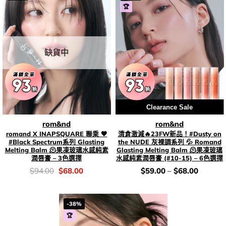
🏆
缺貨中
Clearance Sale
rom&nd
rom&nd
romand X INAPSQUARE 聯乘 🖤
清倉激減🔥23FW新品！#Dusty on
#Black Spectrum系列 Glasting
the NUDE 灰裸調系列 💦 Romand
Melting Balm 🫠果凍玻璃水感純素
Glasting Melting Balm 🫠果凍玻璃
潤唇膏 – 3色選擇
水感純素潤唇膏 (#10-15) – 6色選擇
價
Original
Current
價
$
94.00
$
68.00
$
59.00
–
$
68.00
錢：
price
price
錢：
was:
is:
$94.00.
$68.00.
-38%
🏆