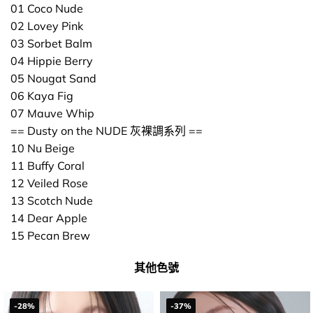
01 Coco Nude
02 Lovey Pink
03 Sorbet Balm
04 Hippie Berry
05 Nougat Sand
06 Kaya Fig
07 Mauve Whip
== Dusty on the NUDE 灰裸調系列 ==
10 Nu Beige
11 Buffy Coral
12 Veiled Rose
13 Scotch Nude
14 Dear Apple
15 Pecan Brew
其他色號
-28%
-37%