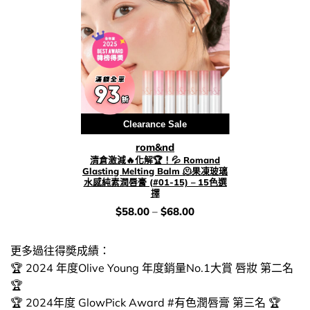
Clearance Sale
rom&nd
清倉激減🔥化解🏆！💦 Romand
Glasting Melting Balm 🫠果凍玻璃
水感純素潤唇膏 (#01-15) – 15色選
擇
價
$
58.00
–
$
68.00
錢：
更多過往得奬成績：
🏆 2024 年度Olive Young 年度銷量No.1大賞 唇妝 第二名
🏆
🏆 2024年度 GlowPick Award #有色潤唇膏 第三名 🏆