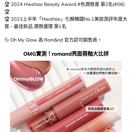
🏆 2024 Hwahae Beauty Award #色潤唇膏 第2名(#06)
🏆
🏆 2023上半年「Hwahae」化解韓國No.1美妝測評年度大
賞 – 最佳新品 潤唇護理 第1名
💦 Oh My Glow 為 Rom&nd 官方認可銷售商。
OMG實測！romand亮面唇釉大比拼