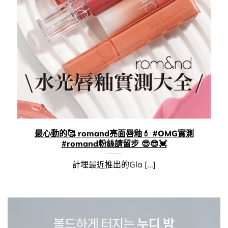
最心動的🥰 romand亮面唇釉💄 #OMG實測
#romand粉絲請留步 😎​😎​💓
計埋最近推出的Gla [...]