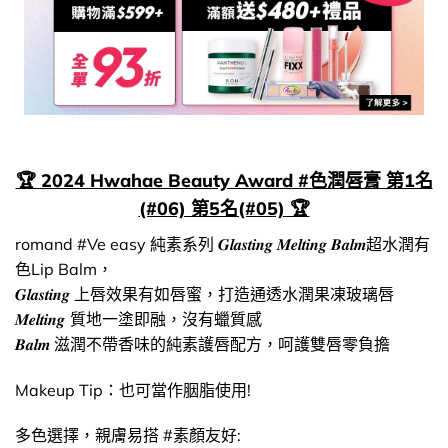
🏆 2024 Hwahae Beauty Award #色潤唇膏 第1名
(#06) 第5名(#05) 🏆
romand #Ve easy 純素系列 𝑮𝒍𝒂𝒔𝒕𝒊𝒏𝒈 𝑴𝒆𝒍𝒕𝒊𝒏𝒈 𝑩𝒂𝒍𝒎超水潤有
色Lip Balm，
𝑮𝒍𝒂𝒔𝒕𝒊𝒏𝒈 上唇效果有如唇蜜，打造通透水潤果凍玻璃唇
𝑴𝒆𝒍𝒕𝒊𝒏𝒈 質地一塗即融，沒有蠟質感
𝑩𝒂𝒍𝒎 滋潤不帶香味的純素護唇配方，呵護雙唇零負擔
Makeup Tip：也可當作胭脂使用!
多色選擇，親膚易搭 #素顏友好: