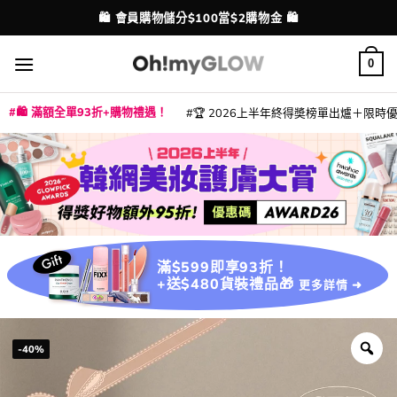
Skip
💳 支援消費券、FPS、八達通、PAYME、信用卡付款
配送港澳
to
content
0
🛍️ 滿額全單93折+購物禮遇！
🏆 2026上半年終得奬榜單出爐＋限時優惠
|
|
|
|
|
|
|
|
|
|
|
|
|
|
滿$599即享93折！
+送$480貨裝禮品🎁
更多詳情 ➜
-40%