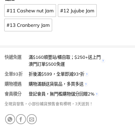
#11 Cashew nut Jam
#12 Jujube Jam
#13 Cranberry Jam
快遞免運
滿$160順豐站/櫃自取；$250+送上門
澳門訂單$500免運
全單93折
折後滿$599，全單即減93
折
*
購物禮遇
購物滿額送貨裝品，多買多送
會員積分
登記會員，無門檻購物儲分回贈2%
全現貨發售，小部份補貨預售會有標明，3天送到！