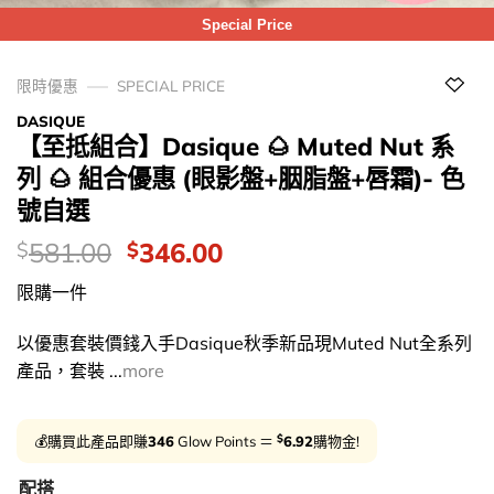
Special Price
限時優惠
SPECIAL PRICE
DASIQUE
【至抵組合】Dasique 🌰 Muted Nut 系
列 🌰 組合優惠 (眼影盤+胭脂盤+唇霜)- 色
號自選
價
Original
Current
581.00
346.00
$
$
錢：
price
price
限購一件
was:
is:
$581.00.
$346.00.
以優惠套裝價錢入手Dasique秋季新品現Muted Nut全系列
產品，套裝 ...
more
$
💰購買此產品即賺
346
Glow Points ＝
6.92
購物金!
配搭