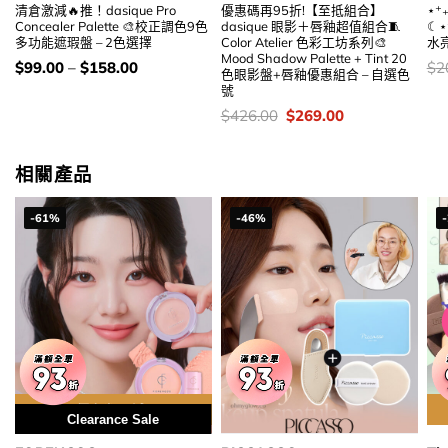
清倉激減🔥推！dasique Pro
優惠碼再95折!【至抵組合】
⋆⁺
Concealer Palette 🎨校正調色9色
dasique 眼影＋唇釉超值組合🧵
☾⋆⁺
多功能遮瑕盤 – 2色選擇
Color Atelier 色彩工坊系列🎨
水
Mood Shadow Palette + Tint 20
價
價
$
99.00
–
$
158.00
$
2
色眼影盤+唇釉優惠組合 – 自選色
錢：
錢
號
價
Original
Current
$
426.00
$
269.00
錢：
price
price
was:
is:
$426.00.
$269.00.
相關產品
-61%
-46%
用優惠劵 再減5%
Clearance Sale