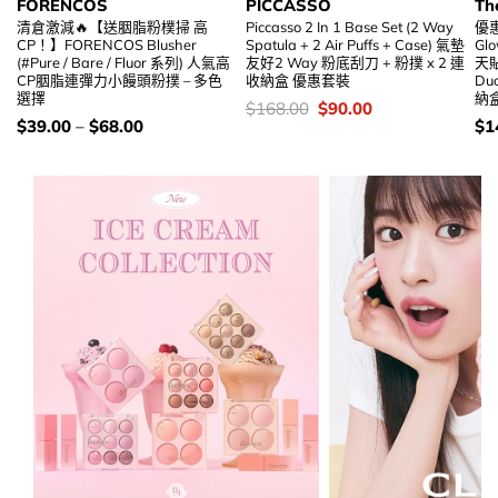
FORENCOS
PICCASSO
Th
清倉激減🔥【送胭脂粉樸掃 高
Piccasso 2 In 1 Base Set (2 Way
優惠
CP！】FORENCOS Blusher
Spatula + 2 Air Puffs + Case) 氣墊
Glo
(#Pure / Bare / Fluor 系列) 人氣高
友好2 Way 粉底刮刀 + 粉撲 x 2 連
天貼
CP胭脂連彈力小饅頭粉撲 – 多色
收納盒 優惠套裝
Du
選擇
納盒
價
Original
Current
$
168.00
$
90.00
錢：
price
price
價
價
$
39.00
–
$
68.00
$
1
was:
is:
錢：
錢
$168.00.
$90.00.