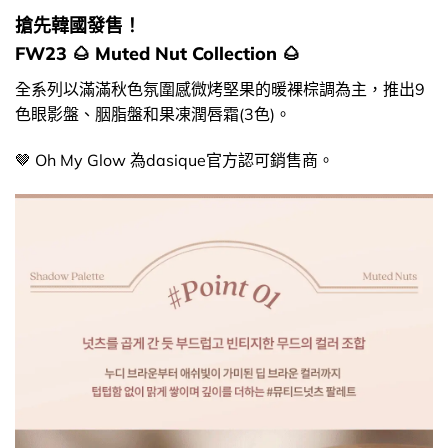
搶先韓國發售！
FW23 🌰 Muted Nut Collection 🌰
全系列以滿滿秋色氛圍感微烤堅果的暖裸棕調為主，推出9
色眼影盤、胭脂盤和果凍潤唇霜(3色)。
🤎 Oh My Glow 為dasique官方認可銷售商。