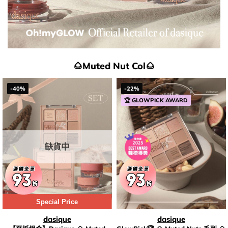
🌰Muted Nut Col🌰
-40%
-22%
🏆 GLOWPICK AWARD
缺貨中
Special Price
dasique
dasique