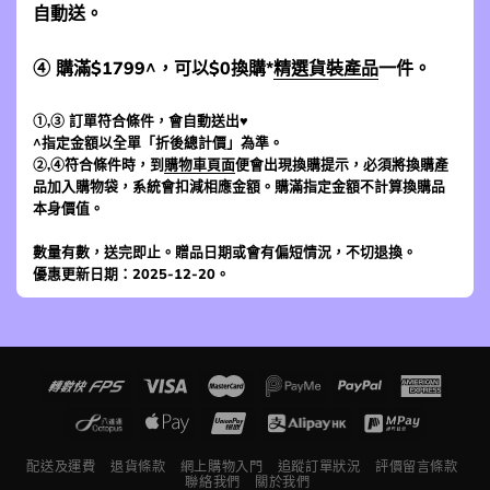
自動送。
④ 購滿$1799^，可以$0換購*
精選貨裝產品
一件。
①,③ 訂單符合條件，會自動送出♥
^指定金額以全單「折後總計價」為準。
②,④符合條件時，到
購物車頁面
便會出現換購提示，必須將換購產
品加入購物袋，系統會扣減相應金額。購滿指定金額不計算換購品
本身價值。
數量有數，送完即止。贈品日期或會有偏短情況，不切退換。
優惠更新日期：2025-12-20。
配送及運費
退貨條款
網上購物入門
追蹤訂單狀況
評價留言條款
聯絡我們
關於我們