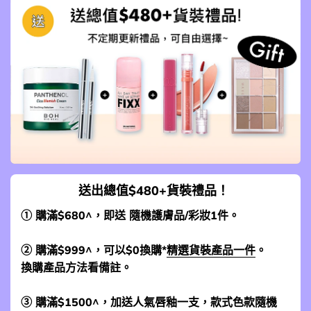
送出總值$480+貨裝禮品！
① 購滿$680^，即送 隨機護膚品/彩妝1件。
② 購滿$999^，可以$0換購*
精選貨裝產品一件
。
換購產品方法看備註。
③ 購滿$1500^，加送人氣唇釉一支，款式色款隨機