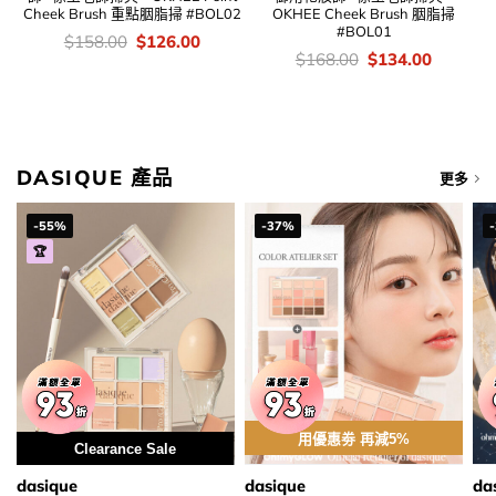
Cheek Brush 重點胭脂掃 #BOL02
OKHEE Cheek Brush 胭脂掃
#BOL01
價
Original
Current
$
158.00
$
126.00
錢：
price
price
價
Original
Current
$
168.00
$
134.00
was:
is:
錢：
price
price
$158.00.
$126.00.
was:
is:
$168.00.
$134.00
DASIQUE 產品
更多
-55%
-37%
🏆
用優惠劵 再減5%
Clearance Sale
dasique
dasique
da