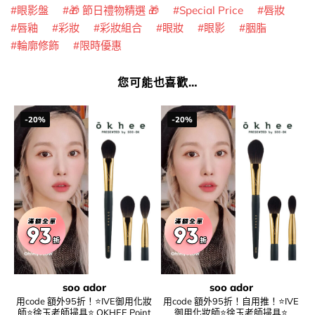
眼影盤
🎁 節日禮物精選 🎁
Special Price
唇妝
唇釉
彩妝
彩妝組合
眼妝
眼影
胭脂
輪廓修飾
限時優惠
您可能也喜歡…
-20%
-20%
soo ador
soo ador
用code 額外95折！⭐IVE御用化妝
用code 額外95折！自用推！⭐IVE
師⭐徐玉老師掃具⭐ OKHEE Point
御用化妝師⭐徐玉老師掃具⭐