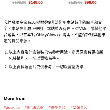
價
Original
Current
價
Original
Current
$
198.00
$
148.00
$
128.00
$
98.00
錢：
price
price
錢：
price
price
was:
is:
was:
is:
$198.00.
$148.00.
$128.00.
$98.00.
我們發現多家商店未獲授權非法盜用本站製作的圖片和文
字，本站在此嚴正聲明，本站並沒有在 HKTVMall 或其他平
台銷售，只在本站 OhMyGlow.co 銷售，不能保證經其他渠
道的貨品來源。
以上內容及外盒包裝只供參考用途，商品原廠有更換新
包裝權利，一切以實物為準。
以上資料及圖片只供參考，一切以實物為準
More from
dasique
9色眼影盤
得奬套裝
皇牌套裝