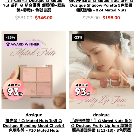
【至抵組合】Dasique 🌰 Muted
GlowPick🏆 🌰 Muted Nuts 系列 🌰
Nut 系列 🌰 組合優惠 (眼影盤+胭脂
Dasique Shadow Palette 9色榛果
盤+唇霜)- 色號自選
盤眼影盤 – #24 Muted Nuts
價
Original
Current
價
Original
Current
$
581.00
$
346.00
$
255.00
$
198.00
錢：
price
price
錢：
price
price
was:
is:
was:
is:
$581.00.
$346.00.
$255.00.
$198.0
-25%
-23%
🏆 AWARD WINNER
dasique
dasique
搶先發！🌰 Muted Nuts 系列 🌰
〖🎁送唇掃！〗🌰Muted Nuts 系列
Dasique Blending Mood Cheek 4
🌰 Dasique Fruity Lip Jam 糖霜果
色胭脂盤 – #10 Muted Nuts
醬果凍潤唇霜 (#11-13)- 3色選擇