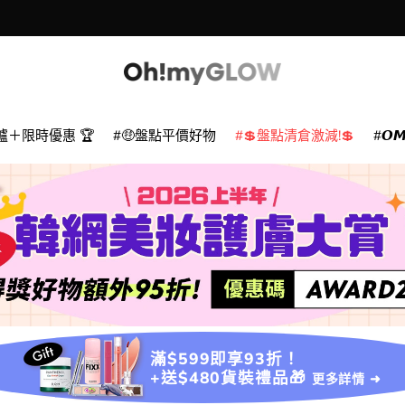
爐＋限時優惠 🏆
🤑盤點平價好物
💲盤點清倉激減!💲
𝙊
滿$599即享93折！
+送$480貨裝禮品🎁
更多詳情 ➜