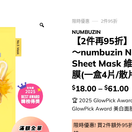
限時優惠
2件95折
NUMBUZIN
【2件再95折】G
～numbuzin No
Sheet Mas
膜(一盒4片/散片
價
18.00
–
61.00
$
$
錢：
🏆 2025 GlowPick A
GlowPick Award 美白面膜
限時優惠! 買2件額外9