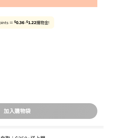
$
$
oints ＝
0.36
-
1.22
購物金!
抗氧淡斑～numbuzin No.5 Vitamin Spotlight Shee
加入購物袋