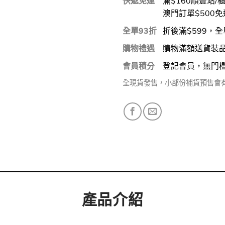
快遞免運
滿$160順豐站/
澳門訂單$500免
全單93折
折後滿$599，全
購物禮遇
購物滿額送貨裝
會員積分
登記會員，無門
全現貨發售，小部份補貨預售會
產品介紹