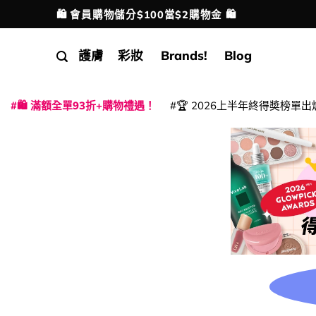
Skip
🛍️ 會員購物儲分$100當$2購物金 🛍️
配送港澳
to
content
護膚
彩妝
Brands!
Blog
🛍️ 滿額全單93折+購物禮遇！
🏆 2026上半年終得奬榜單出
|
|
|
|
|
|
|
|
|
|
|
|
|
|