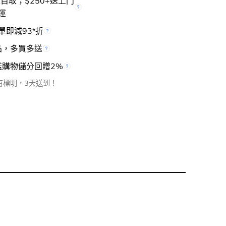
櫃自取；$250+送上門
運
單即減93
折
*
品，多買多送
檻購物儲分回贈2%
有標明，3天送到！