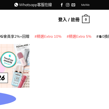
Whatsapp客服在線
MeWe
登入 / 註冊
0
𝙈𝙂會員享2%+回贈
精選Extra 10%
精選Extra 5%
💲0