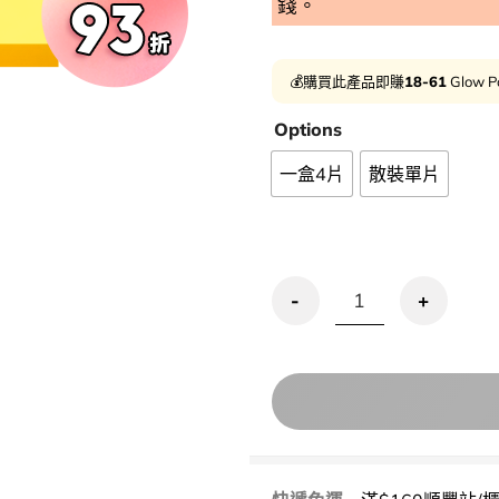
錢。
💰購買此產品即賺
18-61
Glow P
Options
一盒4片
散裝單片
【2件再95折】GlowPick🏆 